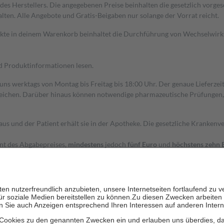
s Herstellers. Die angegebenen Preise beinhalten die gesetzlich vorgesc
alten. Alle Angebote und Gratis-Beigaben nur solange der Vorrat reicht.
dukte in deinem Warenkorb beinhaltet die Durchführung von Wechselwir
nd Produktinformationen lesen.
 uns werktags von Montag bis Freitag bis 18:00 Uhr. Der genaue Lieferze
ichen. Darüber hinaus können notwendige pharmazeutische Prüfungen, die
aus und der Patient erhält sie in der Apotheke. Die gesetzliche Krankenv
ent des Abgabepreises,
mindestens
jedoch
fünf Euro
und
höchstens zehn 
zehn Prozent der Kosten sowie zehn Euro je Verordnung.
rken und die besondere Stellung der Familie zu unterstützen, fallen
kein
 Ausnahme der Fahrkosten
 getragen werden