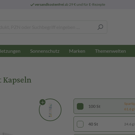
versandkostenfrei
ab 29 € und für E-Rezepte
letzungen
Sonnenschutz
Marken
Themenwelten
 Kapseln
Sparti
100 St
61.6 g 
40 St
24.6 g 