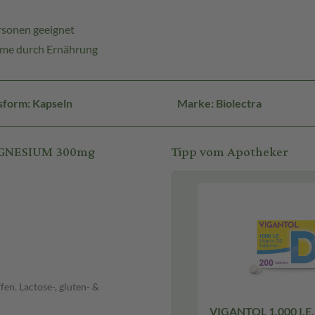
ersonen geeignet
hme durch Ernährung
sform: Kapseln
Marke: Biolectra
MAGNESIUM 300mg
Tipp vom Apotheker
en. Lactose-, gluten- &
VIGANTOL 1.000 I.E.