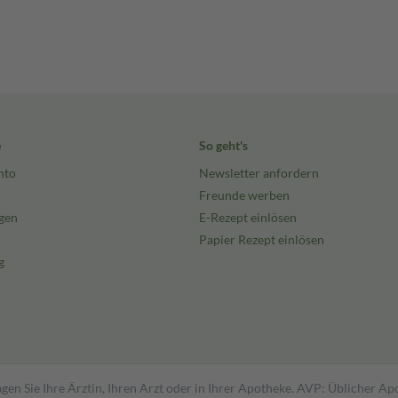
e
So geht's
nto
Newsletter anfordern
Freunde werben
gen
E-Rezept einlösen
Papier Rezept einlösen
g
gen Sie Ihre Ärztin, Ihren Arzt oder in Ihrer Apotheke. AVP: Üblicher A