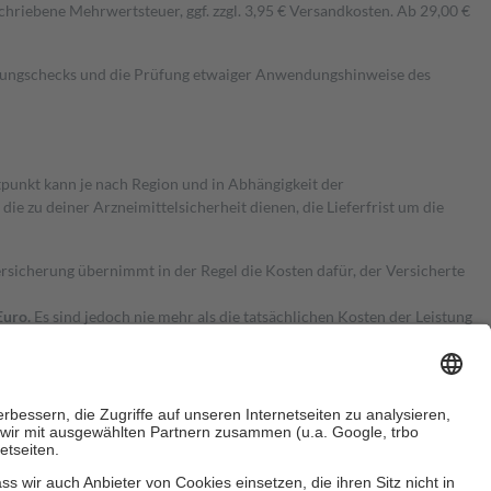
hriebene Mehrwertsteuer, ggf. zzgl. 3,95 € Versandkosten. Ab 29,00 €
kungschecks und die Prüfung etwaiger Anwendungshinweise des
itpunkt kann je nach Region und in Abhängigkeit der
 zu deiner Arzneimittelsicherheit dienen, die Lieferfrist um die
ersicherung übernimmt in der Regel die Kosten dafür, der Versicherte
Euro.
Es sind jedoch nie mehr als die tatsächlichen Kosten der Leistung
e Zuzahlungen
an bei: