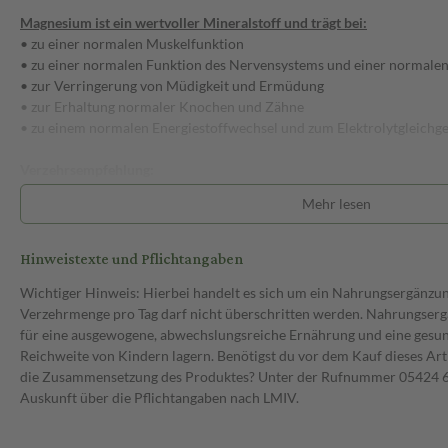
Magnesium ist ein wertvoller Mineralstoff und trägt bei:
• zu einer normalen Muskelfunktion
• zu einer normalen Funktion des Nervensystems und einer normale
• zur Verringerung von Müdigkeit und Ermüdung
• zur Erhaltung normaler Knochen und Zähne
• zu einem normalen Energiestoffwechsel und zum Elektrolytgleichg
Verzehrsempfehlung:
1 x täglich 1 Kapsel mit reichlich Flüssigkeit schlucken.
Mehr lesen
Zutaten:
Magnesiumoxid, Hydroxypropylmethylcellulose (Kapselhülle), Stärke, 
Hinweistexte und Pflichtangaben
Wichtiger Hinweis: Hierbei handelt es sich um ein Nahrungsergänzu
Hinweise:
Verzehrmenge pro Tag darf nicht überschritten werden. Nahrungsergä
• Bei Einnahme dieses Nahrungsergänzungsmittels sind auch andere 
für eine ausgewogene, abwechslungsreiche Ernährung und eine gesu
Mineralstoffes zu berücksichtigen.
Reichweite von Kindern lagern. Benötigst du vor dem Kauf dieses Art
die Zusammensetzung des Produktes? Unter der Rufnummer 05424 6 
Lagerung:
Auskunft über die Pflichtangaben nach LMIV.
• Bitte außerhalb der Reichweite von kleinen Kindern aufbewahren
lagern.