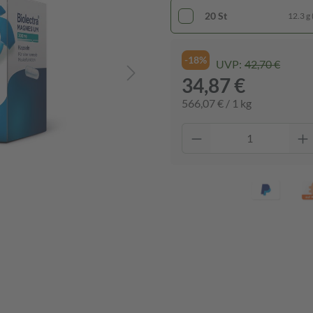
20 St
12.3 g 
-18%
UVP:
42,70 €
34,87 €
566,07 € / 1 kg