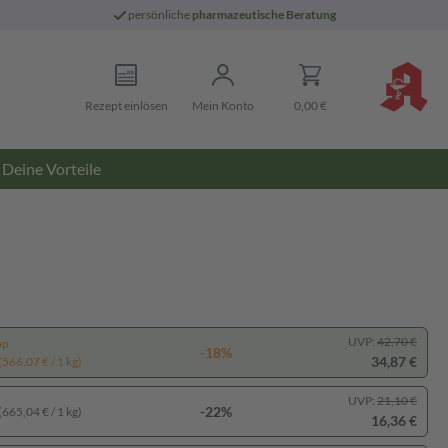
persönliche
pharmazeutische Beratung
Rezept einlösen
Mein Konto
0,00 €
Deine Vorteile
UVP:
42,70 €
pp
-18%
34,87 €
(566,07 € / 1 kg)
UVP:
21,10 €
-22%
(665,04 € / 1 kg)
16,36 €