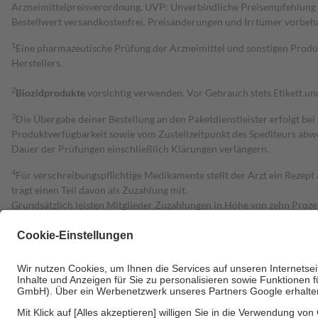
Arzneimittelpreisverordnung. UVP: Unverbindliche Preisempfehlung de
Bestell­wert versand­kosten­frei. Preisänderungen und Irrtümer vorbeh
1
Eine pharmazeutische Prüfung der Arzneimittel und sonstigen Pro
Herstellers.
2
Biozidprodukte
vorsichtig verwenden. Vor Gebrauch stets Etikett u
3
Die Übergabe deiner Bestellung an den Paketdienstleister erfolgt bei
Produktverfügbarkeit sowie vom Zustellzeitpunkt des Spediteurs abwe
Dauer der Prüfungen einschließlich Klärungen verlängern.
4
Für verschreibungspflichtige Medikamente stellt der Arzt ein Rezept 
trägt einen Teil davon als Zuzahlung mit.
Grundsätzlich leisten Mitglieder Zuzahlungen in Höhe von zehn Proz
zu entrichten.
Diese Regeln gelten grundsätzlich auch für Online-Apotheken.
Bei Heilmitteln und häuslicher Krankenpflege beträgt die Zuzahlung 
Um das Engagement der Versicherten für ihre eigene Gesundheit zu stä
• Kindern und Jugendlichen bis zum vollendeten 18. Lebensjahr mit
• Untersuchungen zur Vorsorge und Früherkennung, die von der GKV
• empfohlenen Schutzimpfungen