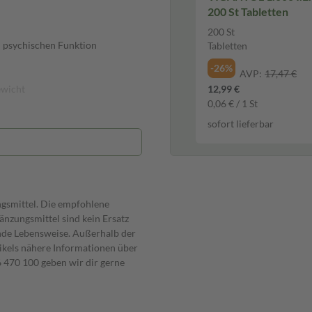
200 St Tabletten
200 St
n psychischen Funktion
Tabletten
-26%
AVP:
17,47 €
ewicht
12,99 €
0,06 € / 1 St
sofort lieferbar
Trennmittel (Polyethylenglycol).
ngsmittel. Die empfohlene
nzungsmittel sind kein Ersatz
Zufuhrquellen desselben
nde Lebensweise. Außerhalb der
ikels nähere Informationen über
470 100 geben wir dir gerne
 und bei Raumtemperatur trocken