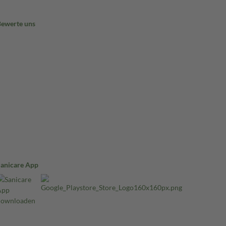
Bewerte uns
Sanicare App