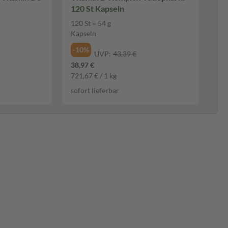
120 St Kapseln
120 St = 54 g
Kapseln
-10%
UVP:
43,39 €
38,97 €
721,67 € / 1 kg
sofort lieferbar