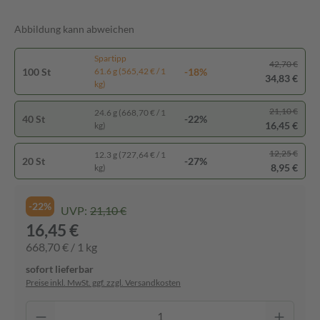
Abbildung kann abweichen
Spartipp
42,70 €
100 St
-18%
61.6 g (565,42 € / 1
34,83 €
kg)
21,10 €
24.6 g (668,70 € / 1
40 St
-22%
16,45 €
kg)
12,25 €
12.3 g (727,64 € / 1
20 St
-27%
8,95 €
kg)
-22%
UVP:
21,10 €
16,45 €
668,70 € / 1 kg
sofort lieferbar
Preise inkl. MwSt. ggf. zzgl. Versandkosten