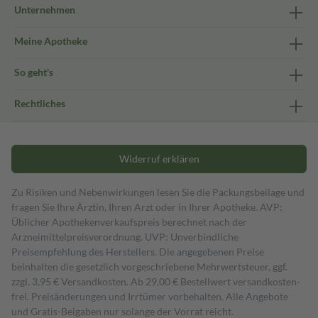
Unternehmen
Meine Apotheke
So geht's
Rechtliches
Widerruf erklären
Zu Risiken und Nebenwirkungen lesen Sie die Packungsbeilage und
fragen Sie Ihre Ärztin, Ihren Arzt oder in Ihrer Apotheke. AVP:
Üblicher Apothekenverkaufspreis berechnet nach der
Arzneimittelpreisverordnung. UVP: Unverbindliche
Preisempfehlung des Herstellers. Die angegebenen Preise
beinhalten die gesetzlich vorgeschriebene Mehrwertsteuer, ggf.
zzgl. 3,95 € Versandkosten. Ab 29,00 € Bestell­wert versand­kosten­
frei. Preisänderungen und Irrtümer vorbehalten. Alle Angebote
und Gratis-Beigaben nur solange der Vorrat reicht.