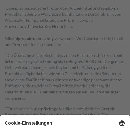
1
Eine pharmazeutische Prüfung der Arzneimittel und sonstigen
Produkte in deinem Warenkorb beinhaltet die Durchführung von
Wechselwirkungschecks und die Prüfung etwaiger
Anwendungshinweise des Herstellers.
2
Biozidprodukte
vorsichtig verwenden. Vor Gebrauch stets Etikett
und Produktinformationen lesen.
3
Die Übergabe deiner Bestellung an den Paketdienstleister erfolgt
bei uns werktags von Montag bis Freitag bis 18:00 Uhr. Der genaue
Lieferzeitpunkt kann je nach Region und in Abhängigkeit der
Produktverfügbarkeit sowie vom Zustellzeitpunkt des Spediteurs
abweichen. Darüber hinaus können notwendige pharmazeutische
Prüfungen, die zu deiner Arzneimittelsicherheit dienen, die
Lieferfrist um die Dauer der Prüfungen einschließlich Klärungen
verlängern.
4
Für verschreibungspflichtige Medikamente stellt der Arzt ein
Rezept aus und der Patient erhält sie in der Apotheke. Die
gesetzliche Krankenversicherung übernimmt in der Regel die
Kosten dafür, der Versicherte trägt einen Teil davon als Zuzahlung