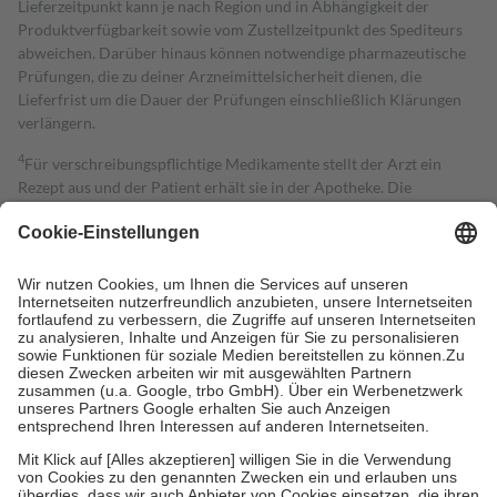
Lieferzeitpunkt kann je nach Region und in Abhängigkeit der
Produktverfügbarkeit sowie vom Zustellzeitpunkt des Spediteurs
abweichen. Darüber hinaus können notwendige pharmazeutische
Prüfungen, die zu deiner Arzneimittelsicherheit dienen, die
Lieferfrist um die Dauer der Prüfungen einschließlich Klärungen
verlängern.
4
Für verschreibungspflichtige Medikamente stellt der Arzt ein
Rezept aus und der Patient erhält sie in der Apotheke. Die
gesetzliche Krankenversicherung übernimmt in der Regel die
Kosten dafür, der Versicherte trägt einen Teil davon als Zuzahlung
mit.
Grundsätzlich leisten Mitglieder Zuzahlungen in Höhe von zehn
Prozent des Abgabepreises,
mindestens
jedoch
fünf Euro
und
höchstens zehn Euro.
Es sind jedoch nie mehr als die tatsächlichen
Kosten der Leistung zu entrichten.
Diese Regeln gelten grundsätzlich auch für Online-Apotheken.
Bei Heilmitteln und häuslicher Krankenpflege beträgt die
Zuzahlung zehn Prozent der Kosten sowie zehn Euro je
Verordnung.
Um das Engagement der Versicherten für ihre eigene Gesundheit zu
stärken und die besondere Stellung der Familie zu unterstützen,