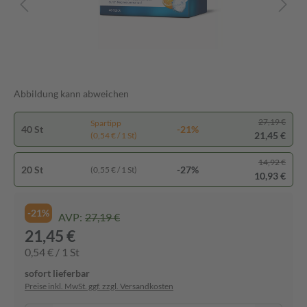
Abbildung kann abweichen
27,19 €
Spartipp
40 St
-21%
21,45 €
(0,54 € / 1 St)
14,92 €
20 St
-27%
(0,55 € / 1 St)
10,93 €
-21%
AVP:
27,19 €
21,45 €
0,54 € / 1 St
sofort lieferbar
Preise inkl. MwSt. ggf. zzgl. Versandkosten