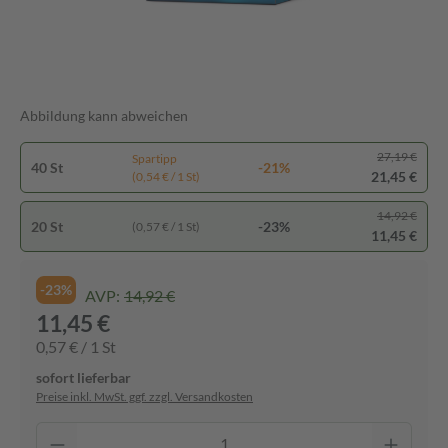
Abbildung kann abweichen
27,19 €
Spartipp
40 St
-21%
21,45 €
(0,54 € / 1 St)
14,92 €
20 St
-23%
(0,57 € / 1 St)
11,45 €
-23%
AVP:
14,92 €
11,45 €
0,57 € / 1 St
sofort lieferbar
Preise inkl. MwSt. ggf. zzgl. Versandkosten