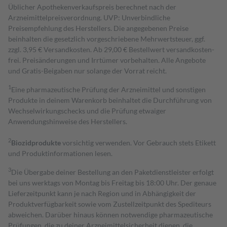
Üblicher Apothekenverkaufspreis berechnet nach der
Arzneimittelpreisverordnung. UVP: Unverbindliche
Preisempfehlung des Herstellers. Die angegebenen Preise
beinhalten die gesetzlich vorgeschriebene Mehrwertsteuer, ggf.
zzgl. 3,95 € Versandkosten. Ab 29,00 € Bestell­wert versand­kosten­
frei. Preisänderungen und Irrtümer vorbehalten. Alle Angebote
und Gratis-Beigaben nur solange der Vorrat reicht.
1
Eine pharmazeutische Prüfung der Arzneimittel und sonstigen
Produkte in deinem Warenkorb beinhaltet die Durchführung von
Wechselwirkungschecks und die Prüfung etwaiger
Anwendungshinweise des Herstellers.
2
Biozidprodukte
vorsichtig verwenden. Vor Gebrauch stets Etikett
und Produktinformationen lesen.
3
Die Übergabe deiner Bestellung an den Paketdienstleister erfolgt
bei uns werktags von Montag bis Freitag bis 18:00 Uhr. Der genaue
Lieferzeitpunkt kann je nach Region und in Abhängigkeit der
Produktverfügbarkeit sowie vom Zustellzeitpunkt des Spediteurs
abweichen. Darüber hinaus können notwendige pharmazeutische
Prüfungen, die zu deiner Arzneimittelsicherheit dienen, die