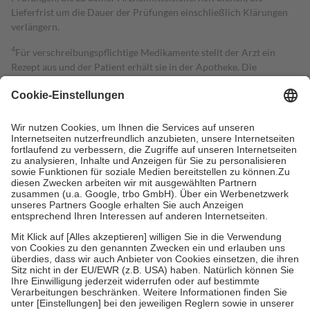
Lieferfrist um die Dauer der Prüfungen einschließlich Klärungen
verlängern.
4
Für verschreibungspflichtige Medikamente stellt der Arzt ein
Rezept aus und der Patient erhält sie in der Apotheke. Die
gesetzliche Krankenversicherung übernimmt in der Regel die
Kosten dafür, der Versicherte trägt einen Teil davon als Zuzahlung
mit.
Grundsätzlich leisten Mitglieder Zuzahlungen in Höhe von zehn
Prozent des Abgabepreises,
mindestens
jedoch
fünf Euro
und
höchstens zehn Euro.
Es sind jedoch nie mehr als die tatsächlichen
Kosten der Leistung zu entrichten.
Diese Regeln gelten grundsätzlich auch für Online-Apotheken.
Bei Heilmitteln und häuslicher Krankenpflege beträgt die
Zuzahlung zehn Prozent der Kosten sowie zehn Euro je
Verordnung.
Um das Engagement der Versicherten für ihre eigene Gesundheit zu
stärken und die besondere Stellung der Familie zu unterstützen,
fallen
keine Zuzahlungen
an bei:
• Kindern und Jugendlichen bis zum vollendeten 18. Lebensjahr
mit Ausnahme der Fahrkosten