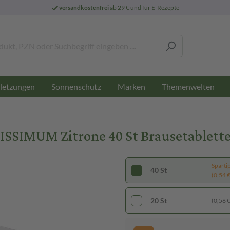
versandkostenfrei
ab 29 € und für E-Rezepte
letzungen
Sonnenschutz
Marken
Themenwelten
SIMUM Zitrone 40 St Brausetablett
Sparti
40 St
(0,54 € 
20 St
(0,56 € 