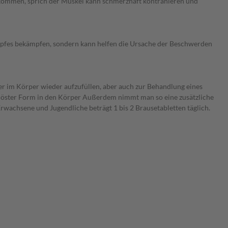
 kommen, sprich der Muskel kann schmerzhaft kontrahieren und
pfes bekämpfen, sondern kann helfen die Ursache der Beschwerden
er im Körper wieder aufzufüllen, aber auch zur Behandlung eines
löster Form in den Körper Außerdem nimmt man so eine zusätzliche
Erwachsene und Jugendliche beträgt 1 bis 2 Brausetabletten täglich.