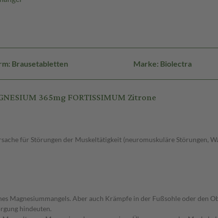
rm: Brausetabletten
Marke: Biolectra
MAGNESIUM 365mg FORTISSIMUM Zitrone
ache für Störungen der Muskeltätigkeit (neuromuskuläre Störungen, Wa
s Magnesiummangels. Aber auch Krämpfe in der Fußsohle oder den Ober
rgung hindeuten.