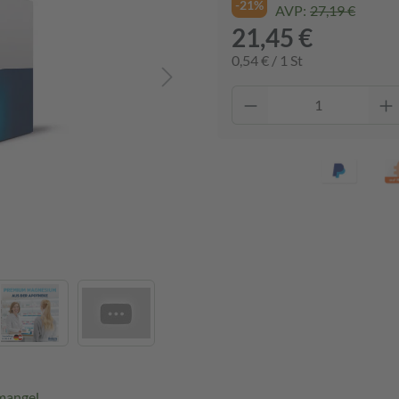
-21%
AVP:
27,19 €
21,45 €
0,54 € / 1 St
mangel