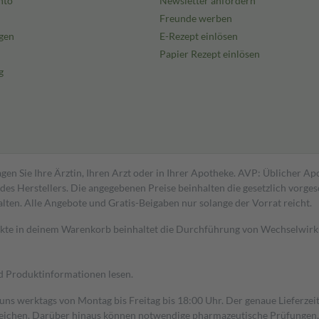
nto
Newsletter anfordern
Freunde werben
gen
E-Rezept einlösen
Papier Rezept einlösen
g
gen Sie Ihre Ärztin, Ihren Arzt oder in Ihrer Apotheke. AVP: Üblicher A
s Herstellers. Die angegebenen Preise beinhalten die gesetzlich vorgesc
alten. Alle Angebote und Gratis-Beigaben nur solange der Vorrat reicht.
dukte in deinem Warenkorb beinhaltet die Durchführung von Wechselwir
nd Produktinformationen lesen.
 uns werktags von Montag bis Freitag bis 18:00 Uhr. Der genaue Lieferze
ichen. Darüber hinaus können notwendige pharmazeutische Prüfungen, die