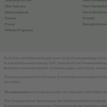
Download-Archiv
Mein Kundenko
Über Sanicare
Mein Merkzettel
Stellenangebote
Meine Bestellun
Partner
Kontakt
Presse
Neuregistrierun
Affiliate Programm
Zu Risiken und Nebenwirkungen lesen Sie die Packungsbeilage und fra
Arzneimittelpreisverordnung. UVP: Unverbindliche Preisempfehlung de
Bestell­wert versand­kosten­frei. Preisänderungen und Irrtümer vorbeh
1
Eine pharmazeutische Prüfung der Arzneimittel und sonstigen Pro
Herstellers.
2
Biozidprodukte
vorsichtig verwenden. Vor Gebrauch stets Etikett u
3
Die Übergabe deiner Bestellung an den Paketdienstleister erfolgt bei
Produktverfügbarkeit sowie vom Zustellzeitpunkt des Spediteurs abwe