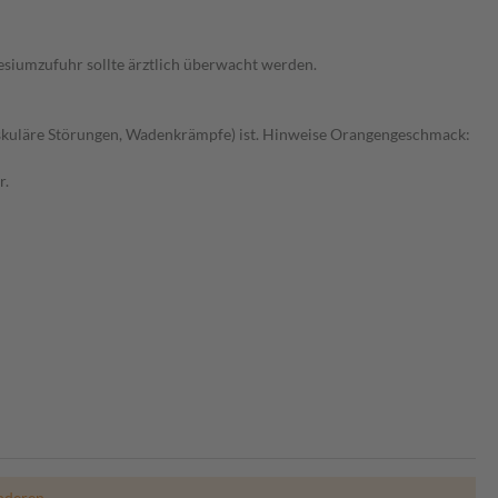
siumzufuhr sollte ärztlich überwacht werden.
kuläre Störungen, Wadenkrämpfe) ist. Hinweise Orangengeschmack:
r.
nderen.