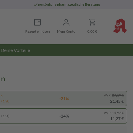
persönliche
pharmazeutische Beratung
Rezept einlösen
Mein Konto
0,00 €
Deine Vorteile
en
AVP:
27,19 €
pp
-21%
21,45 €
/ 1 St)
AVP:
14,92 €
-24%
/ 1 St)
11,27 €