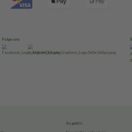
Folge uns
e
So geht's