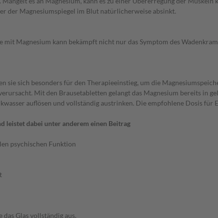
g. Mangelt es an Magnesium, kann es zu einer Übererregung der Muskeln
ier der Magnesiumspiegel im Blut natürlicherweise absinkt.
pie mit Magnesium kann bekämpft nicht nur das Symptom des Wadenkram
nen sie sich besonders für den Therapieeinstieg, um die Magnesiumspeich
rsacht. Mit den Brausetabletten gelangt das Magnesium bereits in ge
inkwasser auflösen und vollständig austrinken. Die empfohlene Dosis für 
 leistet dabei unter anderem einen Beitrag
len psychischen Funktion
t
 das Glas vollständig aus.