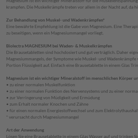
Magnesium ist ein wichtiger Mineralstoff für die Muskelentspannun
krampfen. Die Muskelkrämpfe treten vor allem in der Nacht auf, da h
Zur Behandlung von Muskel- und Wadenkrämpfen*
Eine bewährte Empfehlung ist die Gabe von Magnesium. Eine Thera
zu beseitigen, wenn ein Magnesiummangel vorliegt.
Biolectra MAGNESIUM bei Waden- & Muskelkrämpfen
Die Brausetabletten sind hochdosiert und gut verträglich. Daher eig
Magnesiummangels, der Symptome wie Muskel- und Wadenkrämpfe veru
Portion Flüssigkeit auf. Einfach eine Brausetablette in einem Glas Tr
Magnesium ist ein wichtiger Mineralstoff im menschlichen Körper und
• zu einer normalen Muskelfunktion
• zu einer normalen Funktion des Nervensystems und zu einer norma
• zur Verringerung von Müdigkeit und Ermüdung
• zum Erhalt normaler Knochen und Zähne
• für einen normalen Energiestoffwechsel und zum Elektrolythaushal
* verursacht durch Magnesiummangel
Art der Anwendung
Lösen Sie eine Brausetablette in einem Glas Wasser auf und trinken Sie