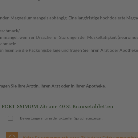
enden Magnesiummangels abhängig. Eine langfristige hochdosierte Magne
eschmack/
angel, wenn er Ursache für Störungen der Muskeltätigkeit (neuromus
eschmack:
 lesen Sie die Packungsbeilage und fragen Sie Ihren Arzt oder Apotheke
gen Sie Ihre Ärztin, Ihren Arzt oder in Ihrer Apotheke.
ORTISSIMUM Zitrone 40 St Brausetabletten
Bewertungen nur in der aktuellen Sprache anzeigen.
Keine Bewertungen gefunden. Teile deine Erfahrungen mit a