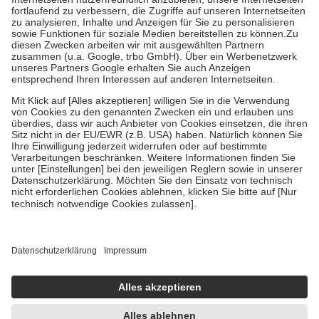
Prozent des Abgabepreises,
mindestens
jedoch
fünf Euro
und
höchstens zehn Euro.
Es sind jedoch nie mehr als die tatsächlichen
Kosten der Leistung zu entrichten.
Diese Regeln gelten grundsätzlich auch für Online-Apotheken.
Bei Heilmitteln und häuslicher Krankenpflege beträgt die
Zuzahlung zehn Prozent der Kosten sowie zehn Euro je
Verordnung.
Um das Engagement der Versicherten für ihre eigene Gesundheit zu
stärken und die besondere Stellung der Familie zu unterstützen,
fallen
keine Zuzahlungen
an bei:
• Kindern und Jugendlichen bis zum vollendeten 18. Lebensjahr
mit Ausnahme der Fahrkosten
• Untersuchungen zur Vorsorge und Früherkennung, die von der
GKV getragen werden
• empfohlenen Schutzimpfungen
• Harn- und Blutteststreifen
Wir nutzen Trusted Shops als unabhängigen Dienstleister für die
Einholung von Bewertungen. Trusted Shops hat Maßnahmen
getroffen, um sicherzustellen, dass es sich um echte Bewertungen
handelt. Mehr Informationen findest du hier: