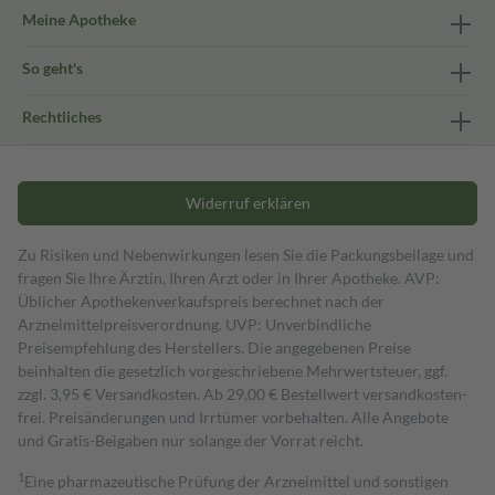
Meine Apotheke
So geht's
Rechtliches
Widerruf erklären
Zu Risiken und Nebenwirkungen lesen Sie die Packungsbeilage und
fragen Sie Ihre Ärztin, Ihren Arzt oder in Ihrer Apotheke. AVP:
Üblicher Apothekenverkaufspreis berechnet nach der
Arzneimittelpreisverordnung. UVP: Unverbindliche
Preisempfehlung des Herstellers. Die angegebenen Preise
beinhalten die gesetzlich vorgeschriebene Mehrwertsteuer, ggf.
zzgl. 3,95 € Versandkosten. Ab 29,00 € Bestell­wert versand­kosten­
frei. Preisänderungen und Irrtümer vorbehalten. Alle Angebote
und Gratis-Beigaben nur solange der Vorrat reicht.
1
Eine pharmazeutische Prüfung der Arzneimittel und sonstigen