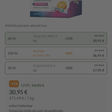
Abbildung kann abweichen
34,95 €
114 g (271,49 € / 1
60 St
-11%
30,95 €
kg)
49,90 €
Spartipp
100 St
-26%
36,95 €
(0,37 € / 1 St)
19,95 €
57 g (314,91 € / 1
30 St
-10%
17,95 €
kg)
-11%
UVP:
34,95 €
30,95 €
271,49 € / 1 kg
sofort lieferbar
Preise inkl. MwSt. ggf. zzgl. Versandkosten