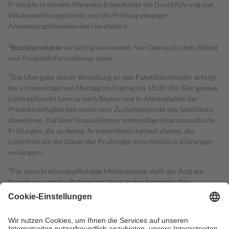
Produkte in deinem Warenkorb beinhaltet die Durchführung von
Wechselwirkungschecks und die Prüfung etwaiger
Anwendungshinweise des Herstellers.
2
Biozidprodukte
vorsichtig verwenden. Vor Gebrauch stets Etikett
und Produktinformationen lesen.
3
Die Übergabe deiner Bestellung an den Paketdienstleister erfolgt
bei uns werktags von Montag bis Freitag bis 18:00 Uhr. Der genaue
Lieferzeitpunkt kann je nach Region und in Abhängigkeit der
Produktverfügbarkeit sowie vom Zustellzeitpunkt des Spediteurs
abweichen. Darüber hinaus können notwendige pharmazeutische
Prüfungen, die zu deiner Arzneimittelsicherheit dienen, die
Lieferfrist um die Dauer der Prüfungen einschließlich Klärungen
verlängern.
4
Für verschreibungspflichtige Medikamente stellt der Arzt ein
Rezept aus und der Patient erhält sie in der Apotheke. Die
gesetzliche Krankenversicherung übernimmt in der Regel die
Kosten dafür, der Versicherte trägt einen Teil davon als Zuzahlung
mit.
Grundsätzlich leisten Mitglieder Zuzahlungen in Höhe von zehn