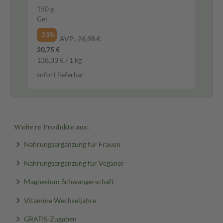
150 g
2 S
Gel
10,
5,4
-23%
AVP:
26,98 €
sof
20,75 €
138,33 € / 1 kg
sofort lieferbar
Weitere Produkte aus:
Nahrungsergänzung für Frauen
Nahrungsergänzung für Veganer
Magnesium Schwangerschaft
Vitamine Wechseljahre
GRATIS-Zugaben