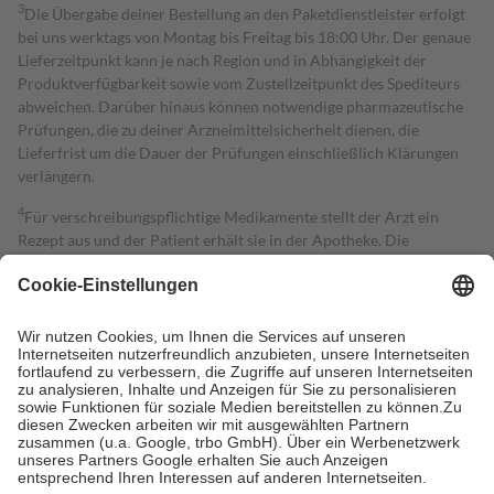
3
Die Übergabe deiner Bestellung an den Paketdienstleister erfolgt
bei uns werktags von Montag bis Freitag bis 18:00 Uhr. Der genaue
Lieferzeitpunkt kann je nach Region und in Abhängigkeit der
Produktverfügbarkeit sowie vom Zustellzeitpunkt des Spediteurs
abweichen. Darüber hinaus können notwendige pharmazeutische
Prüfungen, die zu deiner Arzneimittelsicherheit dienen, die
Lieferfrist um die Dauer der Prüfungen einschließlich Klärungen
verlängern.
4
Für verschreibungspflichtige Medikamente stellt der Arzt ein
Rezept aus und der Patient erhält sie in der Apotheke. Die
gesetzliche Krankenversicherung übernimmt in der Regel die
Kosten dafür, der Versicherte trägt einen Teil davon als Zuzahlung
mit.
Grundsätzlich leisten Mitglieder Zuzahlungen in Höhe von zehn
Prozent des Abgabepreises,
mindestens
jedoch
fünf Euro
und
höchstens zehn Euro.
Es sind jedoch nie mehr als die tatsächlichen
Kosten der Leistung zu entrichten.
Diese Regeln gelten grundsätzlich auch für Online-Apotheken.
Bei Heilmitteln und häuslicher Krankenpflege beträgt die
Zuzahlung zehn Prozent der Kosten sowie zehn Euro je