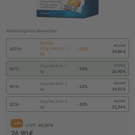
Abbildung kann abweichen
Spartipp
46,25 €
100 St
-25%
130 g (268,31 € / 1
34,88 €
kg)
31,20 €
78 g (344,87 € / 1
60 St
-14%
26,90 €
kg)
22,60 €
52 g (383,65 € / 1
40 St
-12%
19,95 €
kg)
12,60 €
26 g (436,15 € / 1
20 St
-10%
11,34 €
kg)
-14%
UVP:
31,20 €
26,90 €