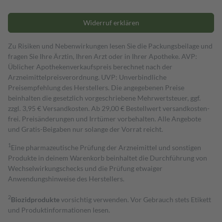
Widerruf erklären
Zu Risiken und Nebenwirkungen lesen Sie die Packungsbeilage und
fragen Sie Ihre Ärztin, Ihren Arzt oder in Ihrer Apotheke. AVP:
Üblicher Apothekenverkaufspreis berechnet nach der
Arzneimittelpreisverordnung. UVP: Unverbindliche
Preisempfehlung des Herstellers. Die angegebenen Preise
beinhalten die gesetzlich vorgeschriebene Mehrwertsteuer, ggf.
zzgl. 3,95 € Versandkosten. Ab 29,00 € Bestell­wert versand­kosten­
frei. Preisänderungen und Irrtümer vorbehalten. Alle Angebote
und Gratis-Beigaben nur solange der Vorrat reicht.
1
Eine pharmazeutische Prüfung der Arzneimittel und sonstigen
Produkte in deinem Warenkorb beinhaltet die Durchführung von
Wechselwirkungschecks und die Prüfung etwaiger
Anwendungshinweise des Herstellers.
2
Biozidprodukte
vorsichtig verwenden. Vor Gebrauch stets Etikett
und Produktinformationen lesen.