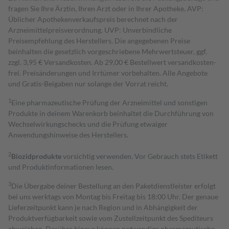
fragen Sie Ihre Ärztin, Ihren Arzt oder in Ihrer Apotheke. AVP:
Üblicher Apothekenverkaufspreis berechnet nach der
Arzneimittelpreisverordnung. UVP: Unverbindliche
Preisempfehlung des Herstellers. Die angegebenen Preise
beinhalten die gesetzlich vorgeschriebene Mehrwertsteuer, ggf.
zzgl. 3,95 € Versandkosten. Ab 29,00 € Bestell­wert versand­kosten­
frei. Preisänderungen und Irrtümer vorbehalten. Alle Angebote
und Gratis-Beigaben nur solange der Vorrat reicht.
1
Eine pharmazeutische Prüfung der Arzneimittel und sonstigen
Produkte in deinem Warenkorb beinhaltet die Durchführung von
Wechselwirkungschecks und die Prüfung etwaiger
Anwendungshinweise des Herstellers.
2
Biozidprodukte
vorsichtig verwenden. Vor Gebrauch stets Etikett
und Produktinformationen lesen.
3
Die Übergabe deiner Bestellung an den Paketdienstleister erfolgt
bei uns werktags von Montag bis Freitag bis 18:00 Uhr. Der genaue
Lieferzeitpunkt kann je nach Region und in Abhängigkeit der
Produktverfügbarkeit sowie vom Zustellzeitpunkt des Spediteurs
abweichen. Darüber hinaus können notwendige pharmazeutische