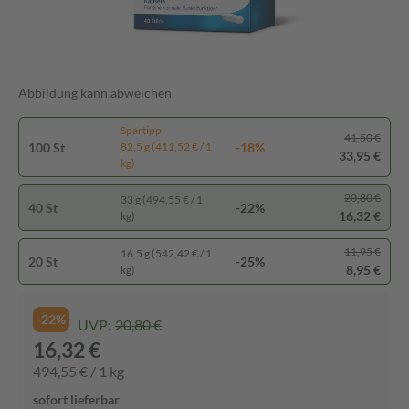
Abbildung kann abweichen
Spartipp
41,50 €
100 St
-18%
82,5 g (411,52 € / 1
33,95 €
kg)
20,80 €
33 g (494,55 € / 1
40 St
-22%
16,32 €
kg)
11,95 €
16.5 g (542,42 € / 1
20 St
-25%
8,95 €
kg)
-22%
UVP:
20,80 €
16,32 €
494,55 € / 1 kg
sofort lieferbar