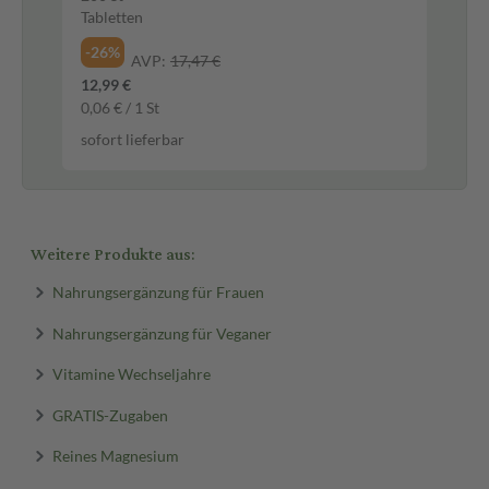
Tabletten
Ka
-26%
-1
AVP:
17,47 €
12,99 €
38,
0,06 € / 1 St
721
sofort lieferbar
sof
Weitere Produkte aus:
Nahrungsergänzung für Frauen
Nahrungsergänzung für Veganer
Vitamine Wechseljahre
GRATIS-Zugaben
Reines Magnesium