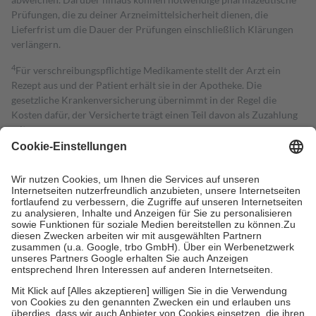
Prüfungen, die zu deiner Arzneimittelsicherheit dienen, die
Lieferfrist um die Dauer der Prüfungen einschließlich Klärungen
verlängern.
4
Für verschreibungspflichtige Medikamente stellt der Arzt ein
Rezept aus und der Patient erhält sie in der Apotheke. Die
gesetzliche Krankenversicherung übernimmt in der Regel die
Kosten dafür, der Versicherte trägt einen Teil davon als Zuzahlung
mit.
Grundsätzlich leisten Mitglieder Zuzahlungen in Höhe von zehn
Prozent des Abgabepreises,
mindestens
jedoch
fünf Euro
und
höchstens zehn Euro.
Es sind jedoch nie mehr als die tatsächlichen
Kosten der Leistung zu entrichten.
Diese Regeln gelten grundsätzlich auch für Online-Apotheken.
Bei Heilmitteln und häuslicher Krankenpflege beträgt die
Zuzahlung zehn Prozent der Kosten sowie zehn Euro je
Verordnung.
Um das Engagement der Versicherten für ihre eigene Gesundheit zu
stärken und die besondere Stellung der Familie zu unterstützen,
fallen
keine Zuzahlungen
an bei:
• Kindern und Jugendlichen bis zum vollendeten 18. Lebensjahr