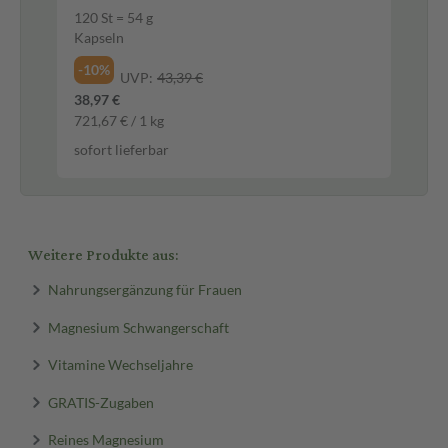
120 St = 54 g
120
Kapseln
We
-10%
-1
UVP:
43,39 €
38,97 €
14,
721,67 € / 1 kg
688
sofort lieferbar
sof
Weitere Produkte aus:
Nahrungsergänzung für Frauen
Magnesium Schwangerschaft
Vitamine Wechseljahre
GRATIS-Zugaben
Reines Magnesium