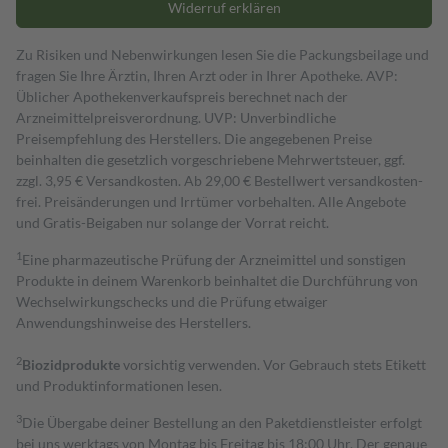
Widerruf erklären
Zu Risiken und Nebenwirkungen lesen Sie die Packungsbeilage und
fragen Sie Ihre Ärztin, Ihren Arzt oder in Ihrer Apotheke. AVP:
Üblicher Apothekenverkaufspreis berechnet nach der
Arzneimittelpreisverordnung. UVP: Unverbindliche
Preisempfehlung des Herstellers. Die angegebenen Preise
beinhalten die gesetzlich vorgeschriebene Mehrwertsteuer, ggf.
zzgl. 3,95 € Versandkosten. Ab 29,00 € Bestell­wert versand­kosten­
frei. Preisänderungen und Irrtümer vorbehalten. Alle Angebote
und Gratis-Beigaben nur solange der Vorrat reicht.
1
Eine pharmazeutische Prüfung der Arzneimittel und sonstigen
Produkte in deinem Warenkorb beinhaltet die Durchführung von
Wechselwirkungschecks und die Prüfung etwaiger
Anwendungshinweise des Herstellers.
2
Biozidprodukte
vorsichtig verwenden. Vor Gebrauch stets Etikett
und Produktinformationen lesen.
3
Die Übergabe deiner Bestellung an den Paketdienstleister erfolgt
bei uns werktags von Montag bis Freitag bis 18:00 Uhr. Der genaue