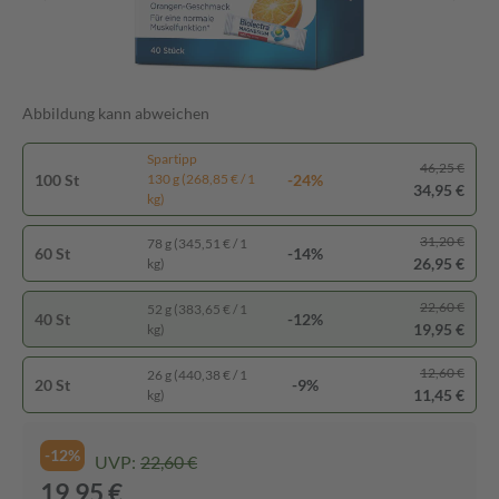
Abbildung kann abweichen
Spartipp
46,25 €
100 St
-24%
130 g (268,85 € / 1
34,95 €
kg)
31,20 €
78 g (345,51 € / 1
60 St
-14%
26,95 €
kg)
22,60 €
52 g (383,65 € / 1
40 St
-12%
19,95 €
kg)
12,60 €
26 g (440,38 € / 1
20 St
-9%
11,45 €
kg)
-12%
UVP:
22,60 €
19,95 €