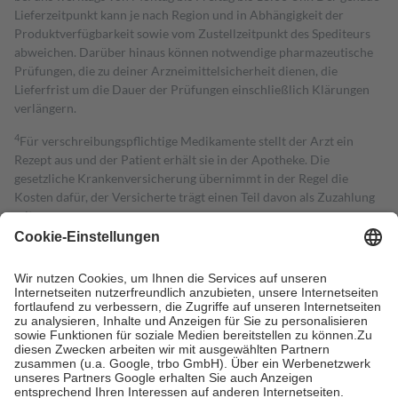
Lieferzeitpunkt kann je nach Region und in Abhängigkeit der
Produktverfügbarkeit sowie vom Zustellzeitpunkt des Spediteurs
abweichen. Darüber hinaus können notwendige pharmazeutische
Prüfungen, die zu deiner Arzneimittelsicherheit dienen, die
Lieferfrist um die Dauer der Prüfungen einschließlich Klärungen
verlängern.
4
Für verschreibungspflichtige Medikamente stellt der Arzt ein
Rezept aus und der Patient erhält sie in der Apotheke. Die
gesetzliche Krankenversicherung übernimmt in der Regel die
Kosten dafür, der Versicherte trägt einen Teil davon als Zuzahlung
mit.
Grundsätzlich leisten Mitglieder Zuzahlungen in Höhe von zehn
Prozent des Abgabepreises,
mindestens
jedoch
fünf Euro
und
höchstens zehn Euro.
Es sind jedoch nie mehr als die tatsächlichen
Kosten der Leistung zu entrichten.
Diese Regeln gelten grundsätzlich auch für Online-Apotheken.
Bei Heilmitteln und häuslicher Krankenpflege beträgt die
Zuzahlung zehn Prozent der Kosten sowie zehn Euro je
Verordnung.
Um das Engagement der Versicherten für ihre eigene Gesundheit zu