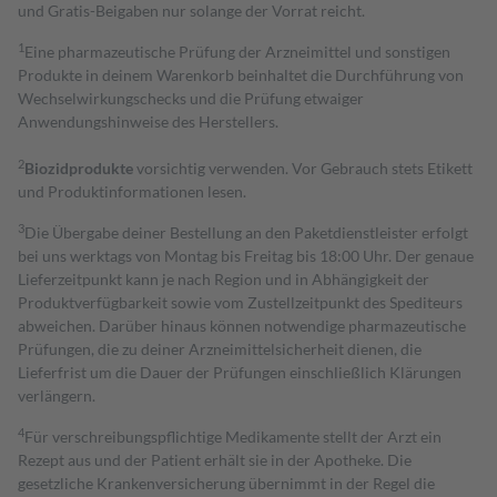
und Gratis-Beigaben nur solange der Vorrat reicht.
1
Eine pharmazeutische Prüfung der Arzneimittel und sonstigen
Produkte in deinem Warenkorb beinhaltet die Durchführung von
Wechselwirkungschecks und die Prüfung etwaiger
Anwendungshinweise des Herstellers.
2
Biozidprodukte
vorsichtig verwenden. Vor Gebrauch stets Etikett
und Produktinformationen lesen.
3
Die Übergabe deiner Bestellung an den Paketdienstleister erfolgt
bei uns werktags von Montag bis Freitag bis 18:00 Uhr. Der genaue
Lieferzeitpunkt kann je nach Region und in Abhängigkeit der
Produktverfügbarkeit sowie vom Zustellzeitpunkt des Spediteurs
abweichen. Darüber hinaus können notwendige pharmazeutische
Prüfungen, die zu deiner Arzneimittelsicherheit dienen, die
Lieferfrist um die Dauer der Prüfungen einschließlich Klärungen
verlängern.
4
Für verschreibungspflichtige Medikamente stellt der Arzt ein
Rezept aus und der Patient erhält sie in der Apotheke. Die
gesetzliche Krankenversicherung übernimmt in der Regel die