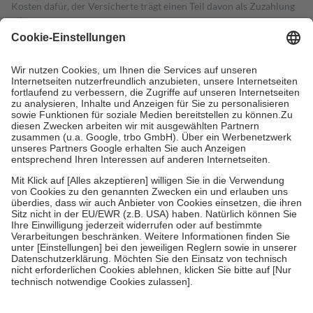
Kosten dafür, der Versicherte trägt einen Teil davon als Zuzahlung
mit.
Grundsätzlich leisten Mitglieder Zuzahlungen in Höhe von zehn
Prozent des Abgabepreises,
mindestens
jedoch
fünf Euro
und
höchstens zehn Euro.
Es sind jedoch nie mehr als die tatsächlichen
Kosten der Leistung zu entrichten.
Diese Regeln gelten grundsätzlich auch für Online-Apotheken.
Bei Heilmitteln und häuslicher Krankenpflege beträgt die
Zuzahlung zehn Prozent der Kosten sowie zehn Euro je
Verordnung.
Um das Engagement der Versicherten für ihre eigene Gesundheit zu
stärken und die besondere Stellung der Familie zu unterstützen,
fallen
keine Zuzahlungen
an bei:
• Kindern und Jugendlichen bis zum vollendeten 18. Lebensjahr
mit Ausnahme der Fahrkosten
• Untersuchungen zur Vorsorge und Früherkennung, die von der
GKV getragen werden
• empfohlenen Schutzimpfungen
• Harn- und Blutteststreifen
Wir nutzen Trusted Shops als unabhängigen Dienstleister für die
Einholung von Bewertungen. Trusted Shops hat Maßnahmen