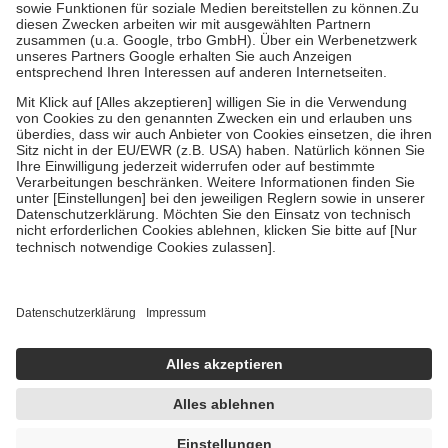
Zuzahlung zehn Prozent der Kosten sowie zehn Euro je
Verordnung.
Um das Engagement der Versicherten für ihre eigene Gesundheit zu
stärken und die besondere Stellung der Familie zu unterstützen,
fallen
keine Zuzahlungen
an bei:
• Kindern und Jugendlichen bis zum vollendeten 18. Lebensjahr
mit Ausnahme der Fahrkosten
• Untersuchungen zur Vorsorge und Früherkennung, die von der
GKV getragen werden
• empfohlenen Schutzimpfungen
• Harn- und Blutteststreifen
Wir nutzen Trusted Shops als unabhängigen Dienstleister für die
Einholung von Bewertungen. Trusted Shops hat Maßnahmen
getroffen, um sicherzustellen, dass es sich um echte Bewertungen
handelt. Mehr Informationen findest du hier:
https://help.etrusted.com/hc/de/articles/4419944605341
Einige Bilder und Inhalte wurden unter Zuhilfenahme künstlicher
Intelligenz erstellt.