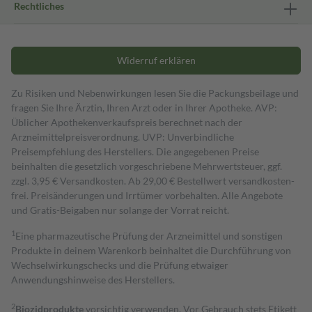
Rechtliches
Widerruf erklären
Zu Risiken und Nebenwirkungen lesen Sie die Packungsbeilage und
fragen Sie Ihre Ärztin, Ihren Arzt oder in Ihrer Apotheke. AVP:
Üblicher Apothekenverkaufspreis berechnet nach der
Arzneimittelpreisverordnung. UVP: Unverbindliche
Preisempfehlung des Herstellers. Die angegebenen Preise
beinhalten die gesetzlich vorgeschriebene Mehrwertsteuer, ggf.
zzgl. 3,95 € Versandkosten. Ab 29,00 € Bestell­wert versand­kosten­
frei. Preisänderungen und Irrtümer vorbehalten. Alle Angebote
und Gratis-Beigaben nur solange der Vorrat reicht.
1
Eine pharmazeutische Prüfung der Arzneimittel und sonstigen
Produkte in deinem Warenkorb beinhaltet die Durchführung von
Wechselwirkungschecks und die Prüfung etwaiger
Anwendungshinweise des Herstellers.
2
Biozidprodukte
vorsichtig verwenden. Vor Gebrauch stets Etikett