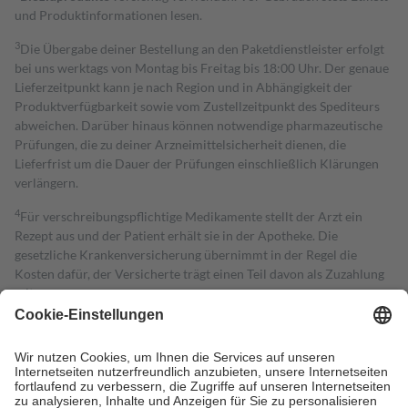
und Produktinformationen lesen.
3
Die Übergabe deiner Bestellung an den Paketdienstleister erfolgt
bei uns werktags von Montag bis Freitag bis 18:00 Uhr. Der genaue
Lieferzeitpunkt kann je nach Region und in Abhängigkeit der
Produktverfügbarkeit sowie vom Zustellzeitpunkt des Spediteurs
abweichen. Darüber hinaus können notwendige pharmazeutische
Prüfungen, die zu deiner Arzneimittelsicherheit dienen, die
Lieferfrist um die Dauer der Prüfungen einschließlich Klärungen
verlängern.
4
Für verschreibungspflichtige Medikamente stellt der Arzt ein
Rezept aus und der Patient erhält sie in der Apotheke. Die
gesetzliche Krankenversicherung übernimmt in der Regel die
Kosten dafür, der Versicherte trägt einen Teil davon als Zuzahlung
mit.
Grundsätzlich leisten Mitglieder Zuzahlungen in Höhe von zehn
Prozent des Abgabepreises,
mindestens
jedoch
fünf Euro
und
höchstens zehn Euro.
Es sind jedoch nie mehr als die tatsächlichen
Kosten der Leistung zu entrichten.
Diese Regeln gelten grundsätzlich auch für Online-Apotheken.
Bei Heilmitteln und häuslicher Krankenpflege beträgt die