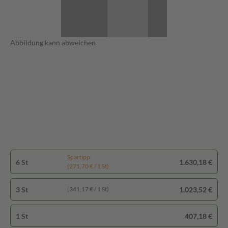
Abbildung kann abweichen
Spartipp
6 St
1.630,18 €
(271,70 € / 1 St)
3 St
1.023,52 €
(341,17 € / 1 St)
1 St
407,18 €