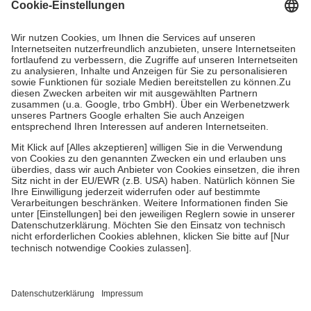
Grundsätzlich leisten Mitglieder Zuzahlungen in Höhe von zehn
Prozent des Abgabepreises,
mindestens
jedoch
fünf Euro
und
höchstens zehn Euro.
Es sind jedoch nie mehr als die tatsächlichen
Kosten der Leistung zu entrichten.
Diese Regeln gelten grundsätzlich auch für Online-Apotheken.
Bei Heilmitteln und häuslicher Krankenpflege beträgt die
Zuzahlung zehn Prozent der Kosten sowie zehn Euro je
Verordnung.
Um das Engagement der Versicherten für ihre eigene Gesundheit zu
stärken und die besondere Stellung der Familie zu unterstützen,
fallen
keine Zuzahlungen
an bei:
• Kindern und Jugendlichen bis zum vollendeten 18. Lebensjahr
mit Ausnahme der Fahrkosten
• Untersuchungen zur Vorsorge und Früherkennung, die von der
GKV getragen werden
• empfohlenen Schutzimpfungen
• Harn- und Blutteststreifen
Wir nutzen Trusted Shops als unabhängigen Dienstleister für die
Einholung von Bewertungen. Trusted Shops hat Maßnahmen
getroffen, um sicherzustellen, dass es sich um echte Bewertungen
handelt. Mehr Informationen findest du hier: