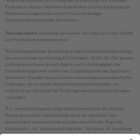
Eine pharmazeutische Prüfung der Arzneimittel und sonstigen
Produkte in deinem Warenkorb beinhaltet die Durchführung von
Wechselwirkungschecks und die Prüfung etwaiger
Anwendungshinweise des Herstellers.
2
Biozidprodukte
vorsichtig verwenden. Vor Gebrauch stets Etikett
und Produktinformationen lesen.
3
Die Übergabe deiner Bestellung an den Paketdienstleister erfolgt
bei uns werktags von Montag bis Freitag bis 18:00 Uhr. Der genaue
Lieferzeitpunkt kann je nach Region und in Abhängigkeit der
Produktverfügbarkeit sowie vom Zustellzeitpunkt des Spediteurs
abweichen. Darüber hinaus können notwendige pharmazeutische
Prüfungen, die zu deiner Arzneimittelsicherheit dienen, die
Lieferfrist um die Dauer der Prüfungen einschließlich Klärungen
verlängern.
4
Für verschreibungspflichtige Medikamente stellt der Arzt ein
Rezept aus und der Patient erhält sie in der Apotheke. Die
gesetzliche Krankenversicherung übernimmt in der Regel die
Kosten dafür, der Versicherte trägt einen Teil davon als Zuzahlung
mit.