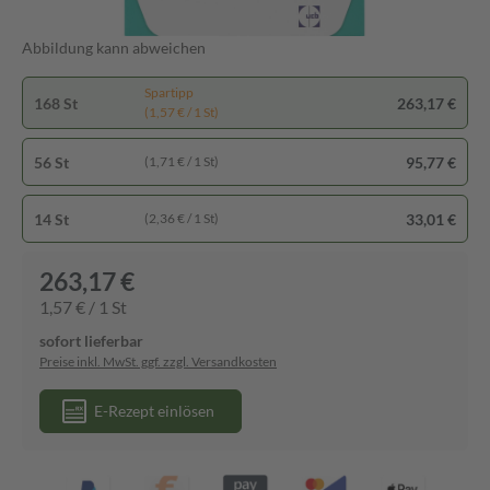
Abbildung kann abweichen
Spartipp
168 St
263,17 €
(1,57 € / 1 St)
56 St
95,77 €
(1,71 € / 1 St)
14 St
33,01 €
(2,36 € / 1 St)
263,17 €
1,57 € / 1 St
sofort lieferbar
Preise inkl. MwSt. ggf. zzgl. Versandkosten
E-Rezept einlösen