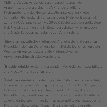
Üblicher Apothekenverkaufspreis berechnet nach der
Arzneimittelpreisverordnung. UVP: Unverbindliche
Preisempfehlung des Herstellers. Die angegebenen Preise
beinhalten die gesetzlich vorgeschriebene Mehrwertsteuer, ggf.
zzgl. 3,95 € Versandkosten. Ab 29,00 € Bestell­wert versand­kosten­
frei. Preisänderungen und Irrtümer vorbehalten. Alle Angebote
und Gratis-Beigaben nur solange der Vorrat reicht.
1
Eine pharmazeutische Prüfung der Arzneimittel und sonstigen
Produkte in deinem Warenkorb beinhaltet die Durchführung von
Wechselwirkungschecks und die Prüfung etwaiger
Anwendungshinweise des Herstellers.
2
Biozidprodukte
vorsichtig verwenden. Vor Gebrauch stets Etikett
und Produktinformationen lesen.
3
Die Übergabe deiner Bestellung an den Paketdienstleister erfolgt
bei uns werktags von Montag bis Freitag bis 18:00 Uhr. Der genaue
Lieferzeitpunkt kann je nach Region und in Abhängigkeit der
Produktverfügbarkeit sowie vom Zustellzeitpunkt des Spediteurs
abweichen. Darüber hinaus können notwendige pharmazeutische
Prüfungen, die zu deiner Arzneimittelsicherheit dienen, die