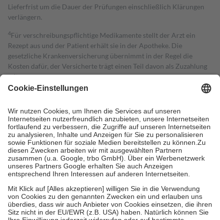
Lieferfrist um die Dauer der Prüfungen einschließlich Klärungen
verlängern.
4
Für verschreibungspflichtige Medikamente stellt der Arzt ein
Rezept aus und der Patient erhält sie in der Apotheke. Die
gesetzliche Krankenversicherung übernimmt in der Regel die
Kosten dafür, der Versicherte trägt einen Teil davon als Zuzahlung
mit.
Grundsätzlich leisten Mitglieder Zuzahlungen in Höhe von zehn
Prozent des Abgabepreises,
mindestens
jedoch
fünf Euro
und
höchstens zehn Euro.
Es sind jedoch nie mehr als die tatsächlichen
Kosten der Leistung zu entrichten.
Diese Regeln gelten grundsätzlich auch für Online-Apotheken.
Bei Heilmitteln und häuslicher Krankenpflege beträgt die
Zuzahlung zehn Prozent der Kosten sowie zehn Euro je
Verordnung.
Um das Engagement der Versicherten für ihre eigene Gesundheit zu
stärken und die besondere Stellung der Familie zu unterstützen,
fallen
keine Zuzahlungen
an bei:
• Kindern und Jugendlichen bis zum vollendeten 18. Lebensjahr
mit Ausnahme der Fahrkosten