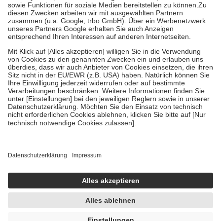
Bei Heilmitteln und häuslicher Krankenpflege beträgt die
Zuzahlung zehn Prozent der Kosten sowie zehn Euro je
Verordnung.
Um das Engagement der Versicherten für ihre eigene Gesundheit zu
stärken und die besondere Stellung der Familie zu unterstützen,
fallen
keine Zuzahlungen
an bei:
• Kindern und Jugendlichen bis zum vollendeten 18. Lebensjahr
mit Ausnahme der Fahrkosten
• Untersuchungen zur Vorsorge und Früherkennung, die von der
GKV getragen werden
• empfohlenen Schutzimpfungen
• Harn- und Blutteststreifen
Wir nutzen Trusted Shops als unabhängigen Dienstleister für die
Einholung von Bewertungen. Trusted Shops hat Maßnahmen
getroffen, um sicherzustellen, dass es sich um echte Bewertungen
handelt. Mehr Informationen findest du hier:
https://help.etrusted.com/hc/de/articles/4419944605341
Einige Bilder und Inhalte wurden unter Zuhilfenahme künstlicher
Intelligenz erstellt.