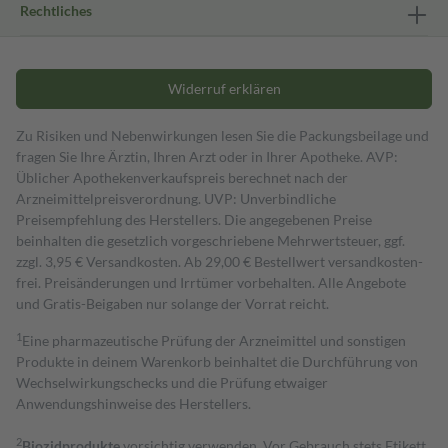
Rechtliches
Widerruf erklären
Zu Risiken und Nebenwirkungen lesen Sie die Packungsbeilage und
fragen Sie Ihre Ärztin, Ihren Arzt oder in Ihrer Apotheke. AVP:
Üblicher Apothekenverkaufspreis berechnet nach der
Arzneimittelpreisverordnung. UVP: Unverbindliche
Preisempfehlung des Herstellers. Die angegebenen Preise
beinhalten die gesetzlich vorgeschriebene Mehrwertsteuer, ggf.
zzgl. 3,95 € Versandkosten. Ab 29,00 € Bestell­wert versand­kosten­
frei. Preisänderungen und Irrtümer vorbehalten. Alle Angebote
und Gratis-Beigaben nur solange der Vorrat reicht.
1
Eine pharmazeutische Prüfung der Arzneimittel und sonstigen
Produkte in deinem Warenkorb beinhaltet die Durchführung von
Wechselwirkungschecks und die Prüfung etwaiger
Anwendungshinweise des Herstellers.
2
Biozidprodukte
vorsichtig verwenden. Vor Gebrauch stets Etikett