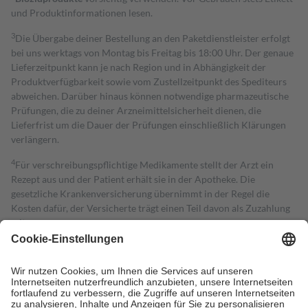
und Produktinformationen lesen.
3
Die Übergabe deiner Bestellung an den Paketdienstleister erfolgt
bei uns werktags von Montag bis Freitag bis 18:00 Uhr. Der genaue
Lieferzeitpunkt kann je nach Region und in Abhängigkeit der
Produktverfügbarkeit sowie vom Zustellzeitpunkt des Spediteurs
abweichen. Darüber hinaus können notwendige pharmazeutische
Prüfungen, die zu deiner Arzneimittelsicherheit dienen, die
Lieferfrist um die Dauer der Prüfungen einschließlich Klärungen
verlängern.
4
Für verschreibungspflichtige Medikamente stellt der Arzt ein
Rezept aus und der Patient erhält sie in der Apotheke. Die
gesetzliche Krankenversicherung übernimmt in der Regel die
Kosten dafür, der Versicherte trägt einen Teil davon als Zuzahlung
mit.
Grundsätzlich leisten Mitglieder Zuzahlungen in Höhe von zehn
Prozent des Abgabepreises,
mindestens
jedoch
fünf Euro
und
höchstens zehn Euro.
Es sind jedoch nie mehr als die tatsächlichen
Kosten der Leistung zu entrichten.
Diese Regeln gelten grundsätzlich auch für Online-Apotheken.