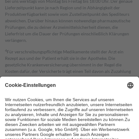
bei uns werktags von Montag bis Freitag bis 18:00 Uhr. Der genaue
Lieferzeitpunkt kann je nach Region und in Abhängigkeit der
Produktverfügbarkeit sowie vom Zustellzeitpunkt des Spediteurs
abweichen. Darüber hinaus können notwendige pharmazeutische
Prüfungen, die zu deiner Arzneimittelsicherheit dienen, die
Lieferfrist um die Dauer der Prüfungen einschließlich Klärungen
verlängern.
4
Für verschreibungspflichtige Medikamente stellt der Arzt ein
Rezept aus und der Patient erhält sie in der Apotheke. Die
gesetzliche Krankenversicherung übernimmt in der Regel die
Kosten dafür, der Versicherte trägt einen Teil davon als Zuzahlung
mit.
Grundsätzlich leisten Mitglieder Zuzahlungen in Höhe von zehn
Prozent des Abgabepreises,
mindestens
jedoch
fünf Euro
und
höchstens zehn Euro.
Es sind jedoch nie mehr als die tatsächlichen
Kosten der Leistung zu entrichten.
Diese Regeln gelten grundsätzlich auch für Online-Apotheken.
Bei Heilmitteln und häuslicher Krankenpflege beträgt die
Zuzahlung zehn Prozent der Kosten sowie zehn Euro je
Verordnung.
Um das Engagement der Versicherten für ihre eigene Gesundheit zu