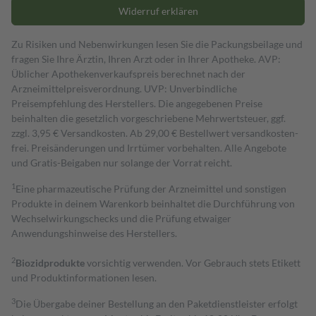
Widerruf erklären
Zu Risiken und Nebenwirkungen lesen Sie die Packungsbeilage und
fragen Sie Ihre Ärztin, Ihren Arzt oder in Ihrer Apotheke. AVP:
Üblicher Apothekenverkaufspreis berechnet nach der
Arzneimittelpreisverordnung. UVP: Unverbindliche
Preisempfehlung des Herstellers. Die angegebenen Preise
beinhalten die gesetzlich vorgeschriebene Mehrwertsteuer, ggf.
zzgl. 3,95 € Versandkosten. Ab 29,00 € Bestell­wert versand­kosten­
frei. Preisänderungen und Irrtümer vorbehalten. Alle Angebote
und Gratis-Beigaben nur solange der Vorrat reicht.
1
Eine pharmazeutische Prüfung der Arzneimittel und sonstigen
Produkte in deinem Warenkorb beinhaltet die Durchführung von
Wechselwirkungschecks und die Prüfung etwaiger
Anwendungshinweise des Herstellers.
2
Biozidprodukte
vorsichtig verwenden. Vor Gebrauch stets Etikett
und Produktinformationen lesen.
3
Die Übergabe deiner Bestellung an den Paketdienstleister erfolgt