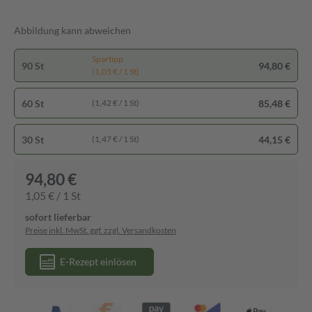
Abbildung kann abweichen
Spartipp
90 St
94,80 €
(1,05 € / 1 St)
60 St
85,48 €
(1,42 € / 1 St)
30 St
44,15 €
(1,47 € / 1 St)
94,80 €
1,05 € / 1 St
sofort lieferbar
Preise inkl. MwSt. ggf. zzgl. Versandkosten
E-Rezept einlösen