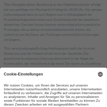
3
Die Übergabe deiner Bestellung an den Paketdienstleister erfolgt
bei uns werktags von Montag bis Freitag bis 18:00 Uhr. Der genaue
Lieferzeitpunkt kann je nach Region und in Abhängigkeit der
Produktverfügbarkeit sowie vom Zustellzeitpunkt des Spediteurs
abweichen. Darüber hinaus können notwendige pharmazeutische
Prüfungen, die zu deiner Arzneimittelsicherheit dienen, die
Lieferfrist um die Dauer der Prüfungen einschließlich Klärungen
verlängern.
4
Für verschreibungspflichtige Medikamente stellt der Arzt ein
Rezept aus und der Patient erhält sie in der Apotheke. Die
gesetzliche Krankenversicherung übernimmt in der Regel die
Kosten dafür, der Versicherte trägt einen Teil davon als Zuzahlung
mit.
Grundsätzlich leisten Mitglieder Zuzahlungen in Höhe von zehn
Prozent des Abgabepreises,
mindestens
jedoch
fünf Euro
und
höchstens zehn Euro.
Es sind jedoch nie mehr als die tatsächlichen
Kosten der Leistung zu entrichten.
Diese Regeln gelten grundsätzlich auch für Online-Apotheken.
Bei Heilmitteln und häuslicher Krankenpflege beträgt die
Zuzahlung zehn Prozent der Kosten sowie zehn Euro je