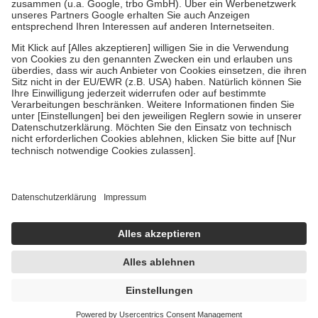
Verordnung.
Um das Engagement der Versicherten für ihre eigene Gesundheit zu
stärken und die besondere Stellung der Familie zu unterstützen,
fallen
keine Zuzahlungen
an bei:
• Kindern und Jugendlichen bis zum vollendeten 18. Lebensjahr
mit Ausnahme der Fahrkosten
• Untersuchungen zur Vorsorge und Früherkennung, die von der
GKV getragen werden
• empfohlenen Schutzimpfungen
• Harn- und Blutteststreifen
Wir nutzen Trusted Shops als unabhängigen Dienstleister für die
Einholung von Bewertungen. Trusted Shops hat Maßnahmen
getroffen, um sicherzustellen, dass es sich um echte Bewertungen
handelt. Mehr Informationen findest du hier:
https://help.etrusted.com/hc/de/articles/4419944605341
Einige Bilder und Inhalte wurden unter Zuhilfenahme künstlicher
Intelligenz erstellt.