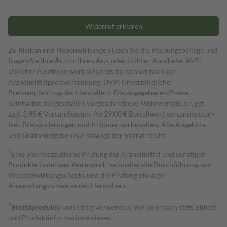
Widerruf erklären
Zu Risiken und Nebenwirkungen lesen Sie die Packungsbeilage und
fragen Sie Ihre Ärztin, Ihren Arzt oder in Ihrer Apotheke. AVP:
Üblicher Apothekenverkaufspreis berechnet nach der
Arzneimittelpreisverordnung. UVP: Unverbindliche
Preisempfehlung des Herstellers. Die angegebenen Preise
beinhalten die gesetzlich vorgeschriebene Mehrwertsteuer, ggf.
zzgl. 3,95 € Versandkosten. Ab 29,00 € Bestell­wert versand­kosten­
frei. Preisänderungen und Irrtümer vorbehalten. Alle Angebote
und Gratis-Beigaben nur solange der Vorrat reicht.
1
Eine pharmazeutische Prüfung der Arzneimittel und sonstigen
Produkte in deinem Warenkorb beinhaltet die Durchführung von
Wechselwirkungschecks und die Prüfung etwaiger
Anwendungshinweise des Herstellers.
2
Biozidprodukte
vorsichtig verwenden. Vor Gebrauch stets Etikett
und Produktinformationen lesen.