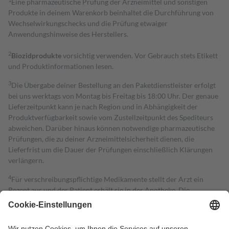
Eine pharmazeutische Prüfung der Arzneimittel und sonstigen
Produkte in deinem Warenkorb beinhaltet die Durchführung von
Wechselwirkungschecks und die Prüfung etwaiger
Anwendungshinweise des Herstellers.
2
Biozidprodukte
vorsichtig verwenden. Vor Gebrauch stets Etikett
und Produktinformationen lesen.
3
Die Übergabe deiner Bestellung an den Paketdienstleister erfolgt
bei uns werktags von Montag bis Freitag bis 18:00 Uhr. Der genaue
Lieferzeitpunkt kann je nach Region und in Abhängigkeit der
Produktverfügbarkeit sowie vom Zustellzeitpunkt des Spediteurs
abweichen. Darüber hinaus können notwendige pharmazeutische
Prüfungen, die zu deiner Arzneimittelsicherheit dienen, die
Lieferfrist um die Dauer der Prüfungen einschließlich Klärungen
verlängern.
4
Für verschreibungspflichtige Medikamente stellt der Arzt ein
Rezept aus und der Patient erhält sie in der Apotheke. Die
gesetzliche Krankenversicherung übernimmt in der Regel die
Kosten dafür, der Versicherte trägt einen Teil davon als Zuzahlung
mit.