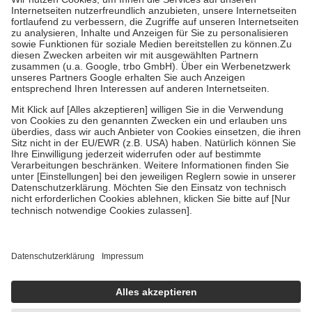
Grundsätzlich leisten Mitglieder Zuzahlungen in Höhe von zehn
Prozent des Abgabepreises,
mindestens
jedoch
fünf Euro
und
höchstens zehn Euro.
Es sind jedoch nie mehr als die tatsächlichen
Kosten der Leistung zu entrichten.
Diese Regeln gelten grundsätzlich auch für Online-Apotheken.
Bei Heilmitteln und häuslicher Krankenpflege beträgt die
Zuzahlung zehn Prozent der Kosten sowie zehn Euro je
Verordnung.
Um das Engagement der Versicherten für ihre eigene Gesundheit zu
stärken und die besondere Stellung der Familie zu unterstützen,
fallen
keine Zuzahlungen
an bei:
• Kindern und Jugendlichen bis zum vollendeten 18. Lebensjahr
mit Ausnahme der Fahrkosten
• Untersuchungen zur Vorsorge und Früherkennung, die von der
GKV getragen werden
• empfohlenen Schutzimpfungen
• Harn- und Blutteststreifen
Wir nutzen Trusted Shops als unabhängigen Dienstleister für die
Einholung von Bewertungen. Trusted Shops hat Maßnahmen
getroffen, um sicherzustellen, dass es sich um echte Bewertungen
handelt. Mehr Informationen findest du hier: