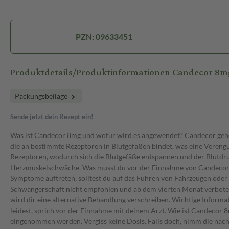
PZN: 09633451
Produktdetails/Produktinformationen Candecor 8m
Packungsbeilage
Sende jetzt dein Rezept ein!
Was ist Candecor 8mg und wofür wird es angewendet? Candecor gehört
die an bestimmte Rezeptoren in Blutgefäßen bindet, was eine Verengu
Rezeptoren, wodurch sich die Blutgefäße entspannen und der Blutd
Herzmuskelschwäche. Was musst du vor der Einnahme von Candecor 
Symptome auftreten, solltest du auf das Führen von Fahrzeugen oder
Schwangerschaft nicht empfohlen und ab dem vierten Monat verboten,
wird dir eine alternative Behandlung verschreiben. Wichtige Inform
leidest, sprich vor der Einnahme mit deinem Arzt. Wie ist Candec
eingenommen werden. Vergiss keine Dosis. Falls doch, nimm die nä