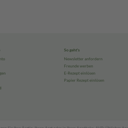
e
So geht's
nto
Newsletter anfordern
Freunde werben
gen
E-Rezept einlösen
Papier Rezept einlösen
g
gen Sie Ihre Ärztin, Ihren Arzt oder in Ihrer Apotheke. AVP: Üblicher A