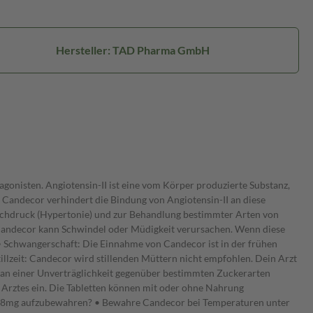
Hersteller: TAD Pharma GmbH
onisten. Angiotensin-II ist eine vom Körper produzierte Substanz,
. Candecor verhindert die Bindung von Angiotensin-II an diese
ochdruck (Hypertonie) und zur Behandlung bestimmter Arten von
andecor kann Schwindel oder Müdigkeit verursachen. Wenn diese
 • Schwangerschaft: Die Einnahme von Candecor ist in der frühen
lzeit: Candecor wird stillenden Müttern nicht empfohlen. Dein Arzt
u an einer Unverträglichkeit gegenüber bestimmten Zuckerarten
rztes ein. Die Tabletten können mit oder ohne Nahrung
cor 8mg aufzubewahren? • Bewahre Candecor bei Temperaturen unter