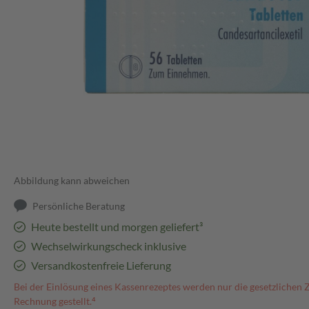
Abbildung kann abweichen
Persönliche Beratung
Heute bestellt und morgen geliefert³
Wechselwirkungscheck inklusive
Versandkostenfreie Lieferung
Bei der Einlösung eines Kassenrezeptes werden nur die gesetzlichen 
Rechnung gestellt.⁴