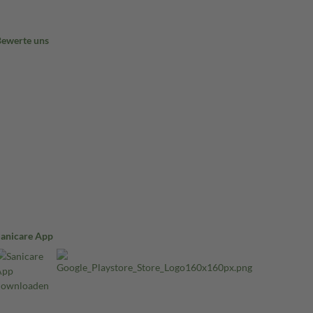
Bewerte uns
Sanicare App