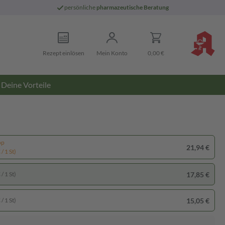
persönliche
pharmazeutische Beratung
Rezept einlösen
Mein Konto
0,00 €
Deine Vorteile
pp
21,94 €
/ 1 St)
17,85 €
/ 1 St)
15,05 €
/ 1 St)