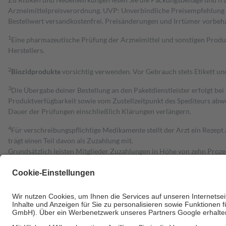
Arzneimittelpreisverordnung. UVP: Unverbindliche Preisempfehlung de
Bestell­wert versand­kosten­frei. Preisänderungen und Irrtümer vorbeh
1
Eine pharmazeutische Prüfung der Arzneimittel und sonstigen Pro
Herstellers.
2
Biozidprodukte
vorsichtig verwenden. Vor Gebrauch stets Etikett u
3
Die Übergabe deiner Bestellung an den Paketdienstleister erfolgt bei
Produktverfügbarkeit sowie vom Zustellzeitpunkt des Spediteurs abwe
Dauer der Prüfungen einschließlich Klärungen verlängern.
4
Für verschreibungspflichtige Medikamente stellt der Arzt ein Rezept 
trägt einen Teil davon als Zuzahlung mit.
Grundsätzlich leisten Mitglieder Zuzahlungen in Höhe von zehn Proz
zu entrichten.
Diese Regeln gelten grundsätzlich auch für Online-Apotheken.
Bei Heilmitteln und häuslicher Krankenpflege beträgt die Zuzahlung 
Um das Engagement der Versicherten für ihre eigene Gesundheit zu stä
• Kindern und Jugendlichen bis zum vollendeten 18. Lebensjahr mit
• Untersuchungen zur Vorsorge und Früherkennung, die von der GKV
• empfohlenen Schutzimpfungen