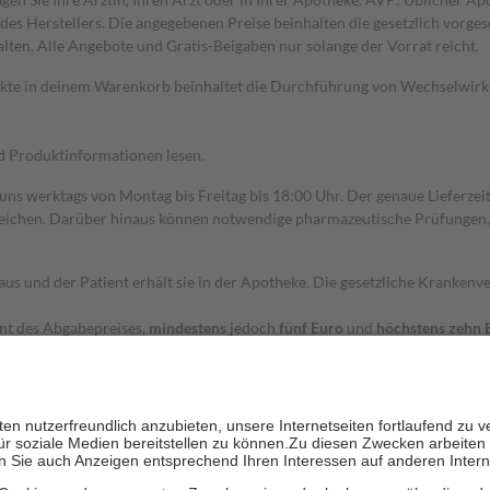
s Herstellers. Die angegebenen Preise beinhalten die gesetzlich vorgesc
alten. Alle Angebote und Gratis-Beigaben nur solange der Vorrat reicht.
dukte in deinem Warenkorb beinhaltet die Durchführung von Wechselwir
nd Produktinformationen lesen.
 uns werktags von Montag bis Freitag bis 18:00 Uhr. Der genaue Lieferze
ichen. Darüber hinaus können notwendige pharmazeutische Prüfungen, die
aus und der Patient erhält sie in der Apotheke. Die gesetzliche Krankenv
ent des Abgabepreises,
mindestens
jedoch
fünf Euro
und
höchstens zehn 
zehn Prozent der Kosten sowie zehn Euro je Verordnung.
rken und die besondere Stellung der Familie zu unterstützen, fallen
kein
 Ausnahme der Fahrkosten
 getragen werden