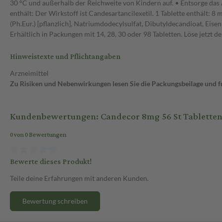
30 °C und außerhalb der Reichweite von Kindern auf. • Entsorge das
enthält: Der Wirkstoff ist Candesartancilexetil. 1 Tablette enthält:
(Ph.Eur.) [pflanzlich], Natriumdodecylsulfat, Dibutyldecandioat, Eis
Erhältlich in Packungen mit 14, 28, 30 oder 98 Tabletten. Löse jetzt de
Hinweistexte und Pflichtangaben
Arzneimittel
Zu Risiken und Nebenwirkungen lesen Sie die Packungsbeilage und fra
Kundenbewertungen: Candecor 8mg 56 St Tablette
0 von 0 Bewertungen
Bewerte dieses Produkt!
Teile deine Erfahrungen mit anderen Kunden.
Bewertung schreiben