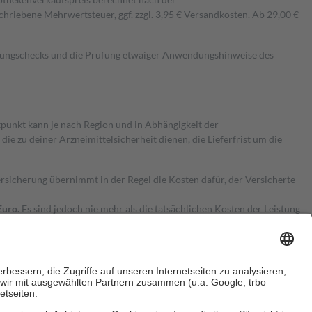
hriebene Mehrwertsteuer, ggf. zzgl. 3,95 € Versandkosten. Ab 29,00 €
kungschecks und die Prüfung etwaiger Anwendungshinweise des
itpunkt kann je nach Region und in Abhängigkeit der
 zu deiner Arzneimittelsicherheit dienen, die Lieferfrist um die
ersicherung übernimmt in der Regel die Kosten dafür, der Versicherte
Euro.
Es sind jedoch nie mehr als die tatsächlichen Kosten der Leistung
e Zuzahlungen
an bei: