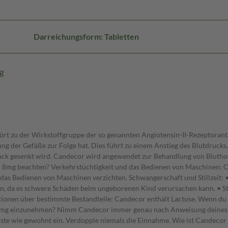
Darreichungsform: Tabletten
g
 zu der Wirkstoffgruppe der so genannten Angiotensin-II-Rezeptorantag
ng der Gefäße zur Folge hat. Dies führt zu einem Anstieg des Blutdrucks
ruck gesenkt wird. Candecor wird angewendet zur Behandlung von Bluth
8mg beachten? Verkehrstüchtigkeit und das Bedienen von Maschinen: C
 das Bedienen von Maschinen verzichten. Schwangerschaft und Stillzeit:
 da es schwere Schäden beim ungeborenen Kind verursachen kann. • Stil
ationen über bestimmte Bestandteile: Candecor enthält Lactose. Wenn d
or 8mg einzunehmen? Nimm Candecor immer genau nach Anweisung deines A
chste wie gewohnt ein. Verdopple niemals die Einnahme. Wie ist Cande