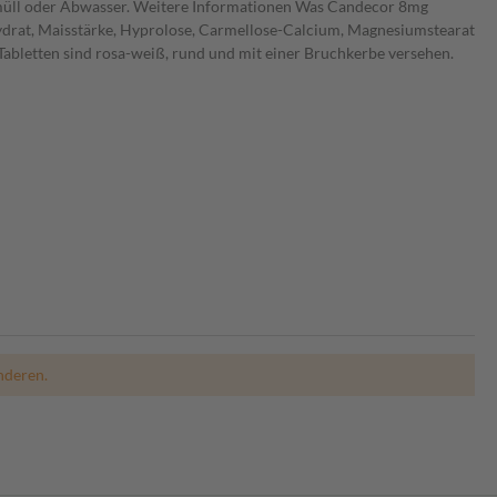
usmüll oder Abwasser. Weitere Informationen Was Candecor 8mg
nohydrat, Maisstärke, Hyprolose, Carmellose-Calcium, Magnesiumstearat
-Tabletten sind rosa-weiß, rund und mit einer Bruchkerbe versehen.
nderen.