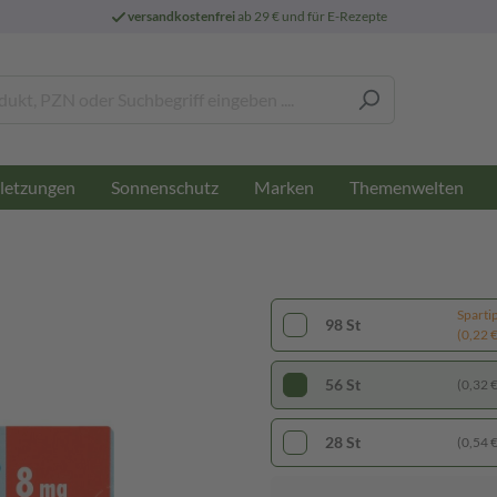
versandkostenfrei
ab 29 € und für E-Rezepte
letzungen
Sonnenschutz
Marken
Themenwelten
Sparti
98 St
(0,22 € 
56 St
(0,32 € 
28 St
(0,54 € 