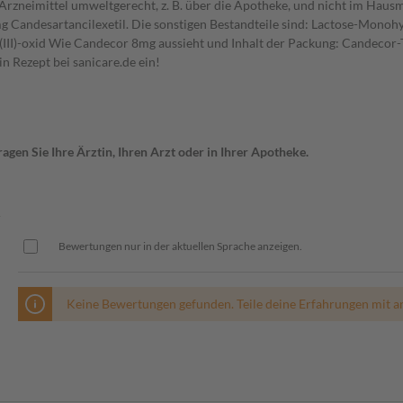
 Arzneimittel umweltgerecht, z. B. über die Apotheke, und nicht im Ha
 8 mg Candesartancilexetil. Die sonstigen Bestandteile sind: Lactose-Mo
en(III)-oxid Wie Candecor 8mg aussieht und Inhalt der Packung: Candecor
in Rezept bei sanicare.de ein!
gen Sie Ihre Ärztin, Ihren Arzt oder in Ihrer Apotheke.
n
Bewertungen nur in der aktuellen Sprache anzeigen.
Keine Bewertungen gefunden. Teile deine Erfahrungen mit a