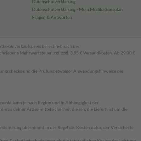
Datenschutzerklärung
Datenschutzerklärung - Mein Medikationsplan
Fragen & Antworten
pothekenverkaufspreis berechnet nach der
hriebene Mehrwertsteuer, ggf. zzgl. 3,95 € Versandkosten. Ab 29,00 €
kungschecks und die Prüfung etwaiger Anwendungshinweise des
itpunkt kann je nach Region und in Abhängigkeit der
 zu deiner Arzneimittelsicherheit dienen, die Lieferfrist um die
ersicherung übernimmt in der Regel die Kosten dafür, der Versicherte
Euro.
Es sind jedoch nie mehr als die tatsächlichen Kosten der Leistung