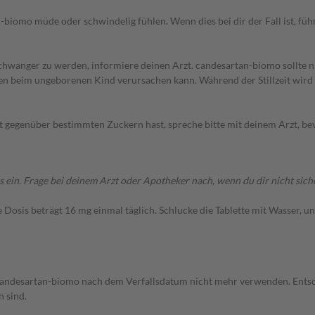
iomo müde oder schwindelig fühlen. Wenn dies bei dir der Fall ist, füh
chwanger zu werden, informiere deinen Arzt. candesartan-biomo sollte n
 beim ungeborenen Kind verursachen kann. Während der Stillzeit wird
it gegenüber bestimmten Zuckern hast, spreche bitte mit deinem Arzt, 
n. Frage bei deinem Arzt oder Apotheker nach, wenn du dir nicht siche
 Dosis beträgt 16 mg einmal täglich. Schlucke die Tablette mit Wasser, u
 candesartan-biomo nach dem Verfallsdatum nicht mehr verwenden. Entso
n sind.