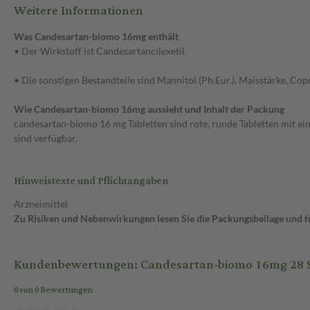
Weitere Informationen
Was Candesartan-biomo 16mg enthält
• Der Wirkstoff ist Candesartancilexetil.
• Die sonstigen Bestandteile sind Mannitol (Ph.Eur.), Maisstärke, Copo
Wie Candesartan-biomo 16mg aussieht und Inhalt der Packung
candesartan-biomo 16 mg Tabletten sind rote, runde Tabletten mit eine
sind verfügbar.
Hinweistexte und Pflichtangaben
Arzneimittel
Zu Risiken und Nebenwirkungen lesen Sie die Packungsbeilage und fra
Kundenbewertungen: Candesartan-biomo 16mg 28 S
0 von 0 Bewertungen