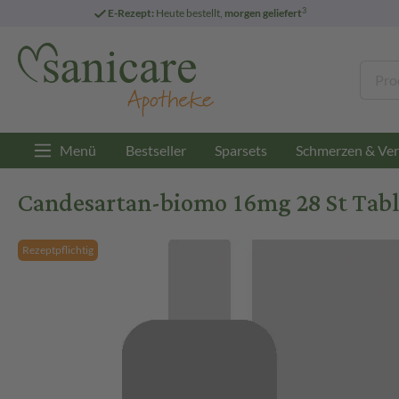
3
E-Rezept:
Heute bestellt,
morgen geliefert
Menü
Bestseller
Sparsets
Schmerzen & Ver
Candesartan-biomo 16mg 28 St Tabl
Rezeptpflichtig