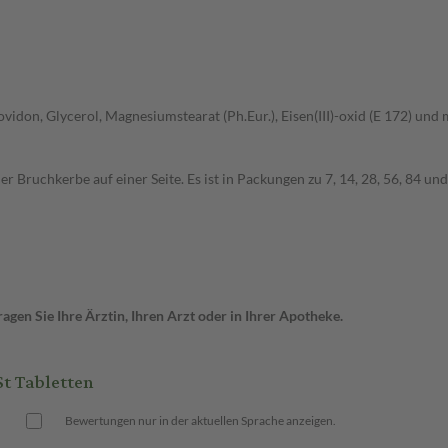
vidon, Glycerol, Magnesiumstearat (Ph.Eur.), Eisen(III)-oxid (E 172) und m
r Bruchkerbe auf einer Seite. Es ist in Packungen zu 7, 14, 28, 56, 84 un
gen Sie Ihre Ärztin, Ihren Arzt oder in Ihrer Apotheke.
t Tabletten
Bewertungen nur in der aktuellen Sprache anzeigen.