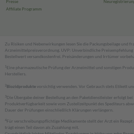
Presse
Neuregistrierun
Affiliate Programm
Zu Risiken und Nebenwirkungen lesen Sie die Packungsbeilage und fra
Arzneimittelpreisverordnung. UVP: Unverbindliche Preisempfehlung de
Bestell­wert versand­kosten­frei. Preisänderungen und Irrtümer vorbeh
1
Eine pharmazeutische Prüfung der Arzneimittel und sonstigen Pro
Herstellers.
2
Biozidprodukte
vorsichtig verwenden. Vor Gebrauch stets Etikett u
3
Die Übergabe deiner Bestellung an den Paketdienstleister erfolgt bei
Produktverfügbarkeit sowie vom Zustellzeitpunkt des Spediteurs abwe
Dauer der Prüfungen einschließlich Klärungen verlängern.
4
Für verschreibungspflichtige Medikamente stellt der Arzt ein Rezept 
trägt einen Teil davon als Zuzahlung mit.
Grundsätzlich leisten Mitglieder Zuzahlungen in Höhe von zehn Proz