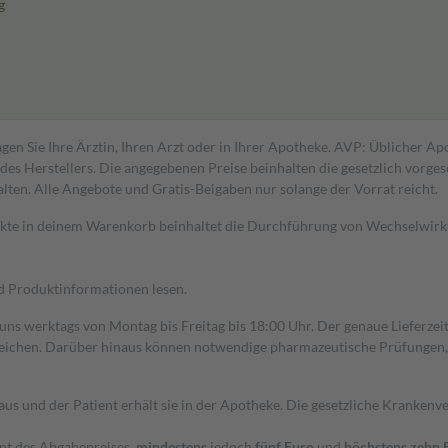
g
gen Sie Ihre Ärztin, Ihren Arzt oder in Ihrer Apotheke. AVP: Üblicher A
s Herstellers. Die angegebenen Preise beinhalten die gesetzlich vorgesc
alten. Alle Angebote und Gratis-Beigaben nur solange der Vorrat reicht.
dukte in deinem Warenkorb beinhaltet die Durchführung von Wechselwir
nd Produktinformationen lesen.
 uns werktags von Montag bis Freitag bis 18:00 Uhr. Der genaue Lieferze
ichen. Darüber hinaus können notwendige pharmazeutische Prüfungen, die
aus und der Patient erhält sie in der Apotheke. Die gesetzliche Krankenv
ent des Abgabepreises,
mindestens
jedoch
fünf Euro
und
höchstens zehn 