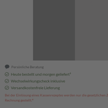
Abbildung kann abweichen
Persönliche Beratung
Heute bestellt und morgen geliefert³
Wechselwirkungscheck inklusive
Versandkostenfreie Lieferung
Bei der Einlösung eines Kassenrezeptes werden nur die gesetzlichen 
Rechnung gestellt.⁴