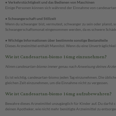
• Verkehrstüchtigkeit und das Bedienen von Maschinen
Einige Personen können sich während der Einnahme von candesartan-b
• Schwangerschaft und Stillzeit
Wenn du schwanger bist, vermutest, schwanger zu sein oder planst, s
Schwangerschaftsmonat eingenommen werden, da es schwere Schäden
• Wichtige Informationen über bestimmte sonstige Bestandteile
Dieses Arzneimittel enthält Mannitol. Wenn du eine Unverträglichke
Wie ist Candesartan-biomo 16mg einzunehmen?
Nimm candesartan-biomo immer genau nach Anweisung deines Arztes ei
Es ist wichtig, candesartan-biomo jeden Tag einzunehmen. Die übliche
gleichen Zeit einzunehmen, um die Einnahme nicht zu vergessen.
Wie ist Candesartan-biomo 16mg aufzubewahren?
Bewahre dieses Arzneimittel unzugänglich für Kinder auf. Du darfst
deinen Apotheker, wie nicht mehr benötigte Arzneimittel zu entsorge