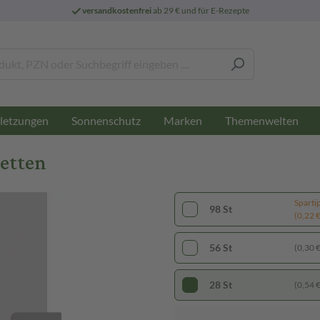
versandkostenfrei
ab 29 € und für E-Rezepte
letzungen
Sonnenschutz
Marken
Themenwelten
etten
Sparti
98 St
(0,22 € 
56 St
(0,30 € 
28 St
(0,54 € 