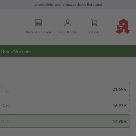
persönliche
pharmazeutische Beratung
Rezept einlösen
Mein Konto
0,00 €
Deine Vorteile
pp
21,69 €
/ 1 St)
16,97 €
/ 1 St)
14,98 €
/ 1 St)