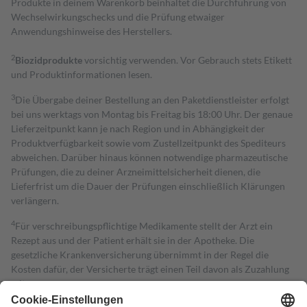
Produkte in deinem Warenkorb beinhaltet die Durchführung von
Wechselwirkungschecks und die Prüfung etwaiger
Anwendungshinweise des Herstellers.
2
Biozidprodukte
vorsichtig verwenden. Vor Gebrauch stets Etikett
und Produktinformationen lesen.
3
Die Übergabe deiner Bestellung an den Paketdienstleister erfolgt
bei uns werktags von Montag bis Freitag bis 18:00 Uhr. Der genaue
Lieferzeitpunkt kann je nach Region und in Abhängigkeit der
Produktverfügbarkeit sowie vom Zustellzeitpunkt des Spediteurs
abweichen. Darüber hinaus können notwendige pharmazeutische
Prüfungen, die zu deiner Arzneimittelsicherheit dienen, die
Lieferfrist um die Dauer der Prüfungen einschließlich Klärungen
verlängern.
4
Für verschreibungspflichtige Medikamente stellt der Arzt ein
Rezept aus und der Patient erhält sie in der Apotheke. Die
gesetzliche Krankenversicherung übernimmt in der Regel die
Kosten dafür, der Versicherte trägt einen Teil davon als Zuzahlung
mit.
Grundsätzlich leisten Mitglieder Zuzahlungen in Höhe von zehn