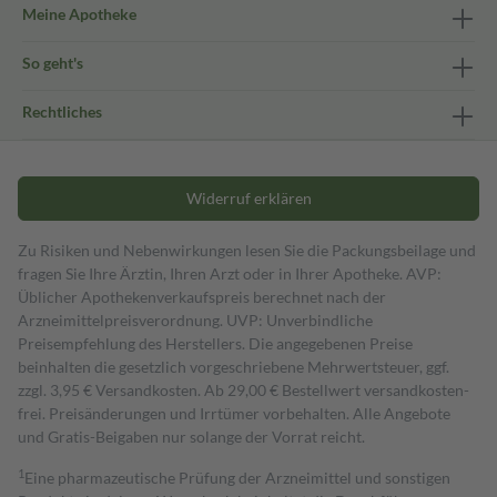
Meine Apotheke
So geht's
Rechtliches
Widerruf erklären
Zu Risiken und Nebenwirkungen lesen Sie die Packungsbeilage und
fragen Sie Ihre Ärztin, Ihren Arzt oder in Ihrer Apotheke. AVP:
Üblicher Apothekenverkaufspreis berechnet nach der
Arzneimittelpreisverordnung. UVP: Unverbindliche
Preisempfehlung des Herstellers. Die angegebenen Preise
beinhalten die gesetzlich vorgeschriebene Mehrwertsteuer, ggf.
zzgl. 3,95 € Versandkosten. Ab 29,00 € Bestell­wert versand­kosten­
frei. Preisänderungen und Irrtümer vorbehalten. Alle Angebote
und Gratis-Beigaben nur solange der Vorrat reicht.
1
Eine pharmazeutische Prüfung der Arzneimittel und sonstigen