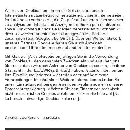
Prozent des Abgabepreises,
mindestens
jedoch
fünf Euro
und
höchstens zehn Euro.
Es sind jedoch nie mehr als die tatsächlichen
Kosten der Leistung zu entrichten.
Diese Regeln gelten grundsätzlich auch für Online-Apotheken.
Bei Heilmitteln und häuslicher Krankenpflege beträgt die
Zuzahlung zehn Prozent der Kosten sowie zehn Euro je
Verordnung.
Um das Engagement der Versicherten für ihre eigene Gesundheit zu
stärken und die besondere Stellung der Familie zu unterstützen,
fallen
keine Zuzahlungen
an bei:
• Kindern und Jugendlichen bis zum vollendeten 18. Lebensjahr
mit Ausnahme der Fahrkosten
• Untersuchungen zur Vorsorge und Früherkennung, die von der
GKV getragen werden
• empfohlenen Schutzimpfungen
• Harn- und Blutteststreifen
Wir nutzen Trusted Shops als unabhängigen Dienstleister für die
Einholung von Bewertungen. Trusted Shops hat Maßnahmen
getroffen, um sicherzustellen, dass es sich um echte Bewertungen
handelt. Mehr Informationen findest du hier:
https://help.etrusted.com/hc/de/articles/4419944605341