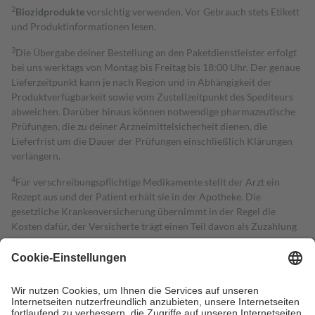
2
Biozidprodukte
vorsichtig verwenden. Vor Gebrauch stets Etikett
und Produktinformationen lesen.
3
Die Übergabe deiner Bestellung an den Paketdienstleister erfolgt
bei uns werktags von Montag bis Freitag bis 18:00 Uhr. Der genaue
Lieferzeitpunkt kann je nach Region und in Abhängigkeit der
Produktverfügbarkeit sowie vom Zustellzeitpunkt des Spediteurs
abweichen. Darüber hinaus können notwendige pharmazeutische
Prüfungen, die zu deiner Arzneimittelsicherheit dienen, die
Lieferfrist um die Dauer der Prüfungen einschließlich Klärungen
verlängern.
4
Für verschreibungspflichtige Medikamente stellt der Arzt ein
Rezept aus und der Patient erhält sie in der Apotheke. Die
gesetzliche Krankenversicherung übernimmt in der Regel die
Kosten dafür, der Versicherte trägt einen Teil davon als Zuzahlung
mit.
Grundsätzlich leisten Mitglieder Zuzahlungen in Höhe von zehn
Prozent des Abgabepreises,
mindestens
jedoch
fünf Euro
und
höchstens zehn Euro.
Es sind jedoch nie mehr als die tatsächlichen
Kosten der Leistung zu entrichten.
Diese Regeln gelten grundsätzlich auch für Online-Apotheken.