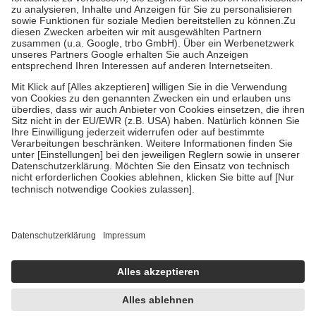
Bei Heilmitteln und häuslicher Krankenpflege beträgt die
Zuzahlung zehn Prozent der Kosten sowie zehn Euro je
Verordnung.
Um das Engagement der Versicherten für ihre eigene Gesundheit zu
stärken und die besondere Stellung der Familie zu unterstützen,
fallen
keine Zuzahlungen
an bei:
• Kindern und Jugendlichen bis zum vollendeten 18. Lebensjahr
mit Ausnahme der Fahrkosten
• Untersuchungen zur Vorsorge und Früherkennung, die von der
GKV getragen werden
• empfohlenen Schutzimpfungen
• Harn- und Blutteststreifen
Wir nutzen Trusted Shops als unabhängigen Dienstleister für die
Einholung von Bewertungen. Trusted Shops hat Maßnahmen
getroffen, um sicherzustellen, dass es sich um echte Bewertungen
handelt. Mehr Informationen findest du hier:
https://help.etrusted.com/hc/de/articles/4419944605341
Einige Bilder und Inhalte wurden unter Zuhilfenahme künstlicher
Intelligenz erstellt.