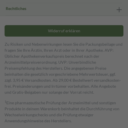
Rechtliches
Widerruf erklären
Zu Risiken und Nebenwirkungen lesen Sie die Packungsbeilage und
fragen Sie Ihre Ärztin, Ihren Arzt oder in Ihrer Apotheke. AVP:
Üblicher Apothekenverkaufspreis berechnet nach der
Arzneimittelpreisverordnung. UVP: Unverbindliche
Preisempfehlung des Herstellers. Die angegebenen Preise
beinhalten die gesetzlich vorgeschriebene Mehrwertsteuer, ggf.
zzgl. 3,95 € Versandkosten. Ab 29,00 € Bestell­wert versand­kosten­
frei. Preisänderungen und Irrtümer vorbehalten. Alle Angebote
und Gratis-Beigaben nur solange der Vorrat reicht.
1
Eine pharmazeutische Prüfung der Arzneimittel und sonstigen
Produkte in deinem Warenkorb beinhaltet die Durchführung von
Wechselwirkungschecks und die Prüfung etwaiger
Anwendungshinweise des Herstellers.