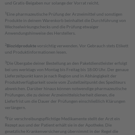
und Gratis-Beigaben nur solange der Vorrat reicht.
1
Eine pharmazeutische Prüfung der Arzneimittel und sonstigen
Produkte in deinem Warenkorb beinhaltet die Durchführung von
Wechselwirkungschecks und die Prüfung etwaiger
Anwendungshinweise des Herstellers.
2
Biozidprodukte
vorsichtig verwenden. Vor Gebrauch stets Etikett
und Produktinformationen lesen.
3
Die Übergabe deiner Bestellung an den Paketdienstleister erfolgt
bei uns werktags von Montag bis Freitag bis 18:00 Uhr. Der genaue
Lieferzeitpunkt kann je nach Region und in Abhängigkeit der
Produktverfügbarkeit sowie vom Zustellzeitpunkt des Spediteurs
abweichen. Darüber hinaus können notwendige pharmazeutische
Prüfungen, die zu deiner Arzneimittelsicherheit dienen, die
Lieferfrist um die Dauer der Prüfungen einschließlich Klärungen
verlängern.
4
Für verschreibungspflichtige Medikamente stellt der Arzt ein
Rezept aus und der Patient erhält sie in der Apotheke. Die
gesetzliche Krankenversicherung übernimmt in der Regel die