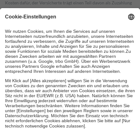
Kosten dafür, der Versicherte trägt einen Teil davon als Zuzahlung
mit.
Grundsätzlich leisten Mitglieder Zuzahlungen in Höhe von zehn
Prozent des Abgabepreises,
mindestens
jedoch
fünf Euro
und
höchstens zehn Euro.
Es sind jedoch nie mehr als die tatsächlichen
Kosten der Leistung zu entrichten.
Diese Regeln gelten grundsätzlich auch für Online-Apotheken.
Bei Heilmitteln und häuslicher Krankenpflege beträgt die
Zuzahlung zehn Prozent der Kosten sowie zehn Euro je
Verordnung.
Um das Engagement der Versicherten für ihre eigene Gesundheit zu
stärken und die besondere Stellung der Familie zu unterstützen,
fallen
keine Zuzahlungen
an bei:
• Kindern und Jugendlichen bis zum vollendeten 18. Lebensjahr
mit Ausnahme der Fahrkosten
• Untersuchungen zur Vorsorge und Früherkennung, die von der
GKV getragen werden
• empfohlenen Schutzimpfungen
• Harn- und Blutteststreifen
Wir nutzen Trusted Shops als unabhängigen Dienstleister für die
Einholung von Bewertungen. Trusted Shops hat Maßnahmen