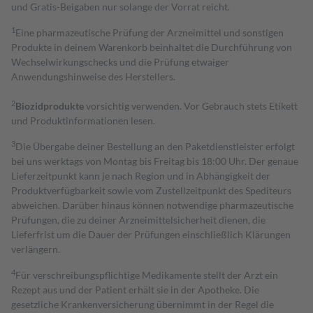
und Gratis-Beigaben nur solange der Vorrat reicht.
1
Eine pharmazeutische Prüfung der Arzneimittel und sonstigen
Produkte in deinem Warenkorb beinhaltet die Durchführung von
Wechselwirkungschecks und die Prüfung etwaiger
Anwendungshinweise des Herstellers.
2
Biozidprodukte
vorsichtig verwenden. Vor Gebrauch stets Etikett
und Produktinformationen lesen.
3
Die Übergabe deiner Bestellung an den Paketdienstleister erfolgt
bei uns werktags von Montag bis Freitag bis 18:00 Uhr. Der genaue
Lieferzeitpunkt kann je nach Region und in Abhängigkeit der
Produktverfügbarkeit sowie vom Zustellzeitpunkt des Spediteurs
abweichen. Darüber hinaus können notwendige pharmazeutische
Prüfungen, die zu deiner Arzneimittelsicherheit dienen, die
Lieferfrist um die Dauer der Prüfungen einschließlich Klärungen
verlängern.
4
Für verschreibungspflichtige Medikamente stellt der Arzt ein
Rezept aus und der Patient erhält sie in der Apotheke. Die
gesetzliche Krankenversicherung übernimmt in der Regel die