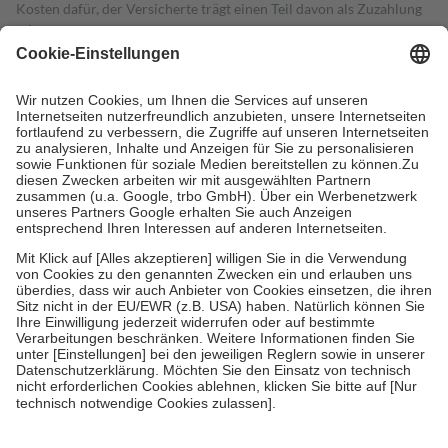
Kosten dafür, der Versicherte trägt einen Teil davon als Zuzahlung
mit.
Grundsätzlich leisten Mitglieder Zuzahlungen in Höhe von zehn
Prozent des Abgabepreises,
mindestens
jedoch
fünf Euro
und
höchstens zehn Euro.
Es sind jedoch nie mehr als die tatsächlichen
Kosten der Leistung zu entrichten.
Diese Regeln gelten grundsätzlich auch für Online-Apotheken.
Bei Heilmitteln und häuslicher Krankenpflege beträgt die
Zuzahlung zehn Prozent der Kosten sowie zehn Euro je
Verordnung.
Um das Engagement der Versicherten für ihre eigene Gesundheit zu
stärken und die besondere Stellung der Familie zu unterstützen,
fallen
keine Zuzahlungen
an bei:
• Kindern und Jugendlichen bis zum vollendeten 18. Lebensjahr
mit Ausnahme der Fahrkosten
• Untersuchungen zur Vorsorge und Früherkennung, die von der
GKV getragen werden
• empfohlenen Schutzimpfungen
• Harn- und Blutteststreifen
Wir nutzen Trusted Shops als unabhängigen Dienstleister für die
Einholung von Bewertungen. Trusted Shops hat Maßnahmen