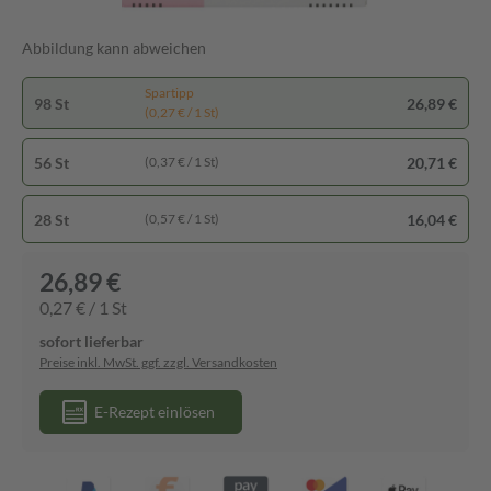
Abbildung kann abweichen
Spartipp
98 St
26,89 €
(0,27 € / 1 St)
56 St
20,71 €
(0,37 € / 1 St)
28 St
16,04 €
(0,57 € / 1 St)
26,89 €
0,27 € / 1 St
sofort lieferbar
Preise inkl. MwSt. ggf. zzgl. Versandkosten
E-Rezept einlösen