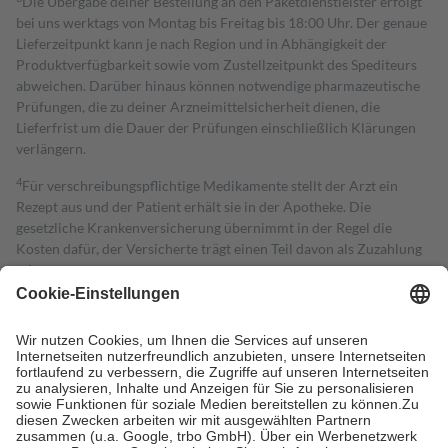
Die Übergabe deiner Bestellung an den Paketdienstleister erfolgt
bei uns werktags von Montag bis Freitag bis 18:00 Uhr. Der genaue
Lieferzeitpunkt kann je nach Region und in Abhängigkeit der
Produktverfügbarkeit sowie vom Zustellzeitpunkt des Spediteurs
abweichen. Darüber hinaus können notwendige pharmazeutische
Prüfungen, die zu deiner Arzneimittelsicherheit dienen, die
Lieferfrist um die Dauer der Prüfungen einschließlich Klärungen
verlängern.
4
Für verschreibungspflichtige Medikamente stellt der Arzt ein
Rezept aus und der Patient erhält sie in der Apotheke. Die
gesetzliche Krankenversicherung übernimmt in der Regel die
Kosten dafür, der Versicherte trägt einen Teil davon als Zuzahlung
mit.
Grundsätzlich leisten Mitglieder Zuzahlungen in Höhe von zehn
Prozent des Abgabepreises,
mindestens
jedoch
fünf Euro
und
höchstens zehn Euro.
Es sind jedoch nie mehr als die tatsächlichen
Kosten der Leistung zu entrichten.
Diese Regeln gelten grundsätzlich auch für Online-Apotheken.
Bei Heilmitteln und häuslicher Krankenpflege beträgt die
Zuzahlung zehn Prozent der Kosten sowie zehn Euro je
Verordnung.