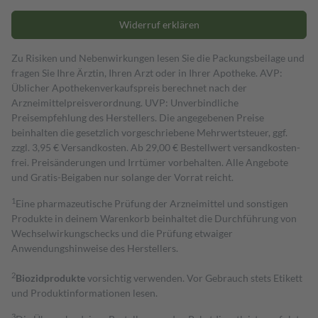
Widerruf erklären
Zu Risiken und Nebenwirkungen lesen Sie die Packungsbeilage und
fragen Sie Ihre Ärztin, Ihren Arzt oder in Ihrer Apotheke. AVP:
Üblicher Apothekenverkaufspreis berechnet nach der
Arzneimittelpreisverordnung. UVP: Unverbindliche
Preisempfehlung des Herstellers. Die angegebenen Preise
beinhalten die gesetzlich vorgeschriebene Mehrwertsteuer, ggf.
zzgl. 3,95 € Versandkosten. Ab 29,00 € Bestell­wert versand­kosten­
frei. Preisänderungen und Irrtümer vorbehalten. Alle Angebote
und Gratis-Beigaben nur solange der Vorrat reicht.
1
Eine pharmazeutische Prüfung der Arzneimittel und sonstigen
Produkte in deinem Warenkorb beinhaltet die Durchführung von
Wechselwirkungschecks und die Prüfung etwaiger
Anwendungshinweise des Herstellers.
2
Biozidprodukte
vorsichtig verwenden. Vor Gebrauch stets Etikett
und Produktinformationen lesen.
3