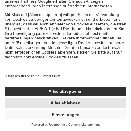
Um das Engagement der Versicherten für ihre eigene Gesundheit zu
stärken und die besondere Stellung der Familie zu unterstützen,
fallen
keine Zuzahlungen
an bei:
• Kindern und Jugendlichen bis zum vollendeten 18. Lebensjahr
mit Ausnahme der Fahrkosten
• Untersuchungen zur Vorsorge und Früherkennung, die von der
GKV getragen werden
• empfohlenen Schutzimpfungen
• Harn- und Blutteststreifen
Wir nutzen Trusted Shops als unabhängigen Dienstleister für die
Einholung von Bewertungen. Trusted Shops hat Maßnahmen
getroffen, um sicherzustellen, dass es sich um echte Bewertungen
handelt. Mehr Informationen findest du hier:
https://help.etrusted.com/hc/de/articles/4419944605341
Einige Bilder und Inhalte wurden unter Zuhilfenahme künstlicher
Intelligenz erstellt.