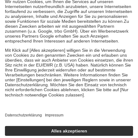
Kosten der Leistung zu entrichten.
Diese Regeln gelten grundsätzlich auch für Online-Apotheken.
Bei Heilmitteln und häuslicher Krankenpflege beträgt die
Zuzahlung zehn Prozent der Kosten sowie zehn Euro je
Verordnung.
Um das Engagement der Versicherten für ihre eigene Gesundheit zu
stärken und die besondere Stellung der Familie zu unterstützen,
fallen
keine Zuzahlungen
an bei:
• Kindern und Jugendlichen bis zum vollendeten 18. Lebensjahr
mit Ausnahme der Fahrkosten
• Untersuchungen zur Vorsorge und Früherkennung, die von der
GKV getragen werden
• empfohlenen Schutzimpfungen
• Harn- und Blutteststreifen
Wir nutzen Trusted Shops als unabhängigen Dienstleister für die
Einholung von Bewertungen. Trusted Shops hat Maßnahmen
getroffen, um sicherzustellen, dass es sich um echte Bewertungen
handelt. Mehr Informationen findest du hier:
https://help.etrusted.com/hc/de/articles/4419944605341