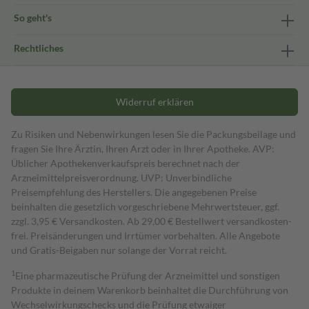
So geht's
Rechtliches
Widerruf erklären
Zu Risiken und Nebenwirkungen lesen Sie die Packungsbeilage und
fragen Sie Ihre Ärztin, Ihren Arzt oder in Ihrer Apotheke. AVP:
Üblicher Apothekenverkaufspreis berechnet nach der
Arzneimittelpreisverordnung. UVP: Unverbindliche
Preisempfehlung des Herstellers. Die angegebenen Preise
beinhalten die gesetzlich vorgeschriebene Mehrwertsteuer, ggf.
zzgl. 3,95 € Versandkosten. Ab 29,00 € Bestell­wert versand­kosten­
frei. Preisänderungen und Irrtümer vorbehalten. Alle Angebote
und Gratis-Beigaben nur solange der Vorrat reicht.
1
Eine pharmazeutische Prüfung der Arzneimittel und sonstigen
Produkte in deinem Warenkorb beinhaltet die Durchführung von
Wechselwirkungschecks und die Prüfung etwaiger