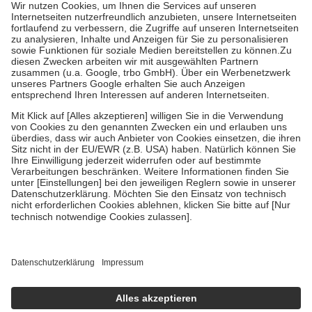
höchstens zehn Euro.
Es sind jedoch nie mehr als die tatsächlichen
Kosten der Leistung zu entrichten.
Diese Regeln gelten grundsätzlich auch für Online-Apotheken.
Bei Heilmitteln und häuslicher Krankenpflege beträgt die
Zuzahlung zehn Prozent der Kosten sowie zehn Euro je
Verordnung.
Um das Engagement der Versicherten für ihre eigene Gesundheit zu
stärken und die besondere Stellung der Familie zu unterstützen,
fallen
keine Zuzahlungen
an bei:
• Kindern und Jugendlichen bis zum vollendeten 18. Lebensjahr
mit Ausnahme der Fahrkosten
• Untersuchungen zur Vorsorge und Früherkennung, die von der
GKV getragen werden
• empfohlenen Schutzimpfungen
• Harn- und Blutteststreifen
Wir nutzen Trusted Shops als unabhängigen Dienstleister für die
Einholung von Bewertungen. Trusted Shops hat Maßnahmen
getroffen, um sicherzustellen, dass es sich um echte Bewertungen
handelt. Mehr Informationen findest du hier:
https://help.etrusted.com/hc/de/articles/4419944605341