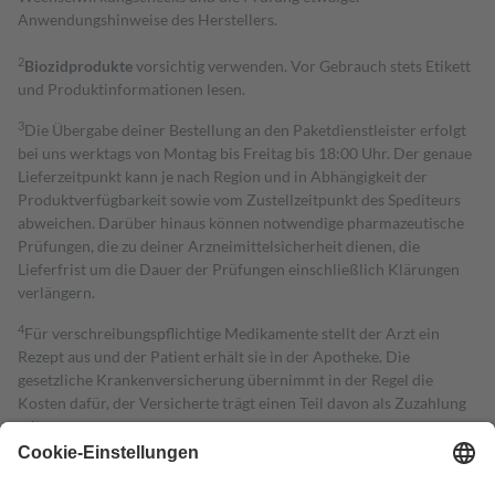
Anwendungshinweise des Herstellers.
2
Biozidprodukte
vorsichtig verwenden. Vor Gebrauch stets Etikett
und Produktinformationen lesen.
3
Die Übergabe deiner Bestellung an den Paketdienstleister erfolgt
bei uns werktags von Montag bis Freitag bis 18:00 Uhr. Der genaue
Lieferzeitpunkt kann je nach Region und in Abhängigkeit der
Produktverfügbarkeit sowie vom Zustellzeitpunkt des Spediteurs
abweichen. Darüber hinaus können notwendige pharmazeutische
Prüfungen, die zu deiner Arzneimittelsicherheit dienen, die
Lieferfrist um die Dauer der Prüfungen einschließlich Klärungen
verlängern.
4
Für verschreibungspflichtige Medikamente stellt der Arzt ein
Rezept aus und der Patient erhält sie in der Apotheke. Die
gesetzliche Krankenversicherung übernimmt in der Regel die
Kosten dafür, der Versicherte trägt einen Teil davon als Zuzahlung
mit.
Grundsätzlich leisten Mitglieder Zuzahlungen in Höhe von zehn
Prozent des Abgabepreises,
mindestens
jedoch
fünf Euro
und