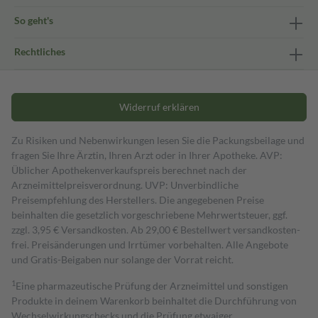
So geht's
Rechtliches
Widerruf erklären
Zu Risiken und Nebenwirkungen lesen Sie die Packungsbeilage und
fragen Sie Ihre Ärztin, Ihren Arzt oder in Ihrer Apotheke. AVP:
Üblicher Apothekenverkaufspreis berechnet nach der
Arzneimittelpreisverordnung. UVP: Unverbindliche
Preisempfehlung des Herstellers. Die angegebenen Preise
beinhalten die gesetzlich vorgeschriebene Mehrwertsteuer, ggf.
zzgl. 3,95 € Versandkosten. Ab 29,00 € Bestell­wert versand­kosten­
frei. Preisänderungen und Irrtümer vorbehalten. Alle Angebote
und Gratis-Beigaben nur solange der Vorrat reicht.
1
Eine pharmazeutische Prüfung der Arzneimittel und sonstigen
Produkte in deinem Warenkorb beinhaltet die Durchführung von
Wechselwirkungschecks und die Prüfung etwaiger