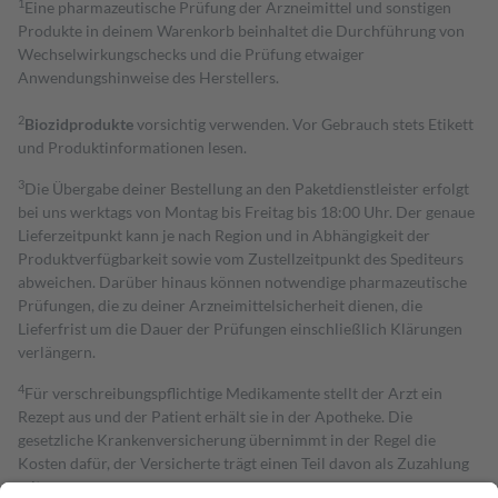
1
Eine pharmazeutische Prüfung der Arzneimittel und sonstigen
Produkte in deinem Warenkorb beinhaltet die Durchführung von
Wechselwirkungschecks und die Prüfung etwaiger
Anwendungshinweise des Herstellers.
2
Biozidprodukte
vorsichtig verwenden. Vor Gebrauch stets Etikett
und Produktinformationen lesen.
3
Die Übergabe deiner Bestellung an den Paketdienstleister erfolgt
bei uns werktags von Montag bis Freitag bis 18:00 Uhr. Der genaue
Lieferzeitpunkt kann je nach Region und in Abhängigkeit der
Produktverfügbarkeit sowie vom Zustellzeitpunkt des Spediteurs
abweichen. Darüber hinaus können notwendige pharmazeutische
Prüfungen, die zu deiner Arzneimittelsicherheit dienen, die
Lieferfrist um die Dauer der Prüfungen einschließlich Klärungen
verlängern.
4
Für verschreibungspflichtige Medikamente stellt der Arzt ein
Rezept aus und der Patient erhält sie in der Apotheke. Die
gesetzliche Krankenversicherung übernimmt in der Regel die
Kosten dafür, der Versicherte trägt einen Teil davon als Zuzahlung
mit.