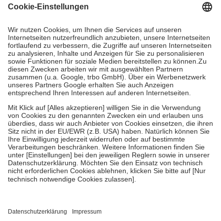
Grundsätzlich leisten Mitglieder Zuzahlungen in Höhe von zehn
Prozent des Abgabepreises,
mindestens
jedoch
fünf Euro
und
höchstens zehn Euro.
Es sind jedoch nie mehr als die tatsächlichen
Kosten der Leistung zu entrichten.
Diese Regeln gelten grundsätzlich auch für Online-Apotheken.
Bei Heilmitteln und häuslicher Krankenpflege beträgt die
Zuzahlung zehn Prozent der Kosten sowie zehn Euro je
Verordnung.
Um das Engagement der Versicherten für ihre eigene Gesundheit zu
stärken und die besondere Stellung der Familie zu unterstützen,
fallen
keine Zuzahlungen
an bei:
• Kindern und Jugendlichen bis zum vollendeten 18. Lebensjahr
mit Ausnahme der Fahrkosten
• Untersuchungen zur Vorsorge und Früherkennung, die von der
GKV getragen werden
• empfohlenen Schutzimpfungen
• Harn- und Blutteststreifen
Wir nutzen Trusted Shops als unabhängigen Dienstleister für die
Einholung von Bewertungen. Trusted Shops hat Maßnahmen
getroffen, um sicherzustellen, dass es sich um echte Bewertungen
handelt. Mehr Informationen findest du hier: