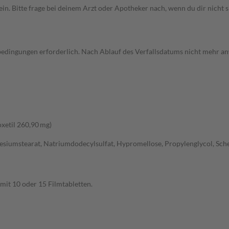
Bitte frage bei deinem Arzt oder Apotheker nach, wenn du dir nicht si
dingungen erforderlich. Nach Ablauf des Verfallsdatums nicht mehr an
xetil 260,90 mg)
umstearat, Natriumdodecylsulfat, Hypromellose, Propylenglycol, Schellack
 mit 10 oder 15 Filmtabletten.