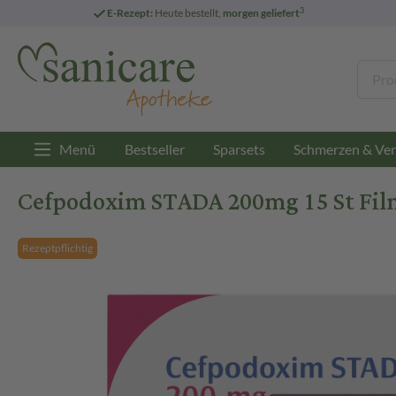
3
E-Rezept:
Heute bestellt,
morgen geliefert
Menü
Bestseller
Sparsets
Schmerzen & Ver
Cefpodoxim STADA 200mg 15 St Fil
Rezeptpflichtig