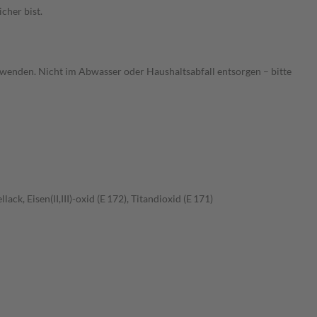
cher bist.
wenden. Nicht im Abwasser oder Haushaltsabfall entsorgen – bitte
, Eisen(II,III)-oxid (E 172), Titandioxid (E 171)