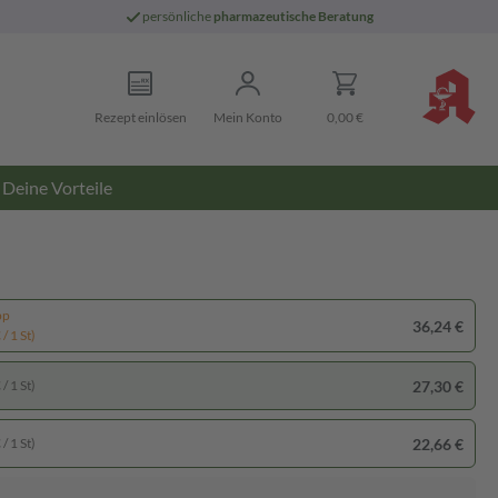
persönliche
pharmazeutische Beratung
Rezept einlösen
Mein Konto
0,00 €
Deine Vorteile
pp
36,24 €
/ 1 St)
27,30 €
/ 1 St)
22,66 €
/ 1 St)