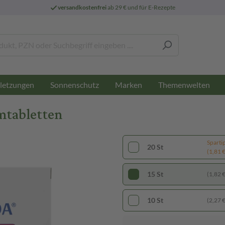
versandkostenfrei
ab 29 € und für E-Rezepte
letzungen
Sonnenschutz
Marken
Themenwelten
mtabletten
Sparti
20 St
(1,81 € 
15 St
(1,82 € 
10 St
(2,27 € 