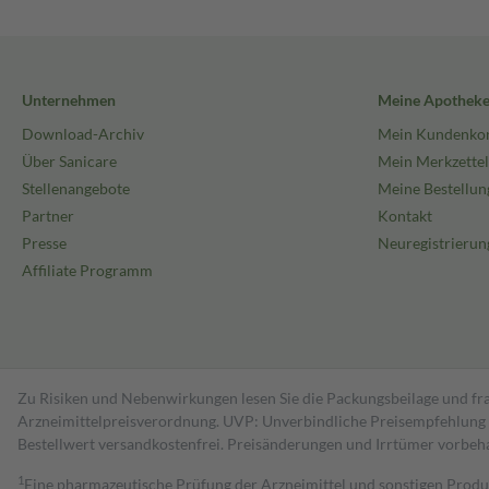
Unternehmen
Meine Apothek
Download-Archiv
Mein Kundenko
Über Sanicare
Mein Merkzettel
Stellenangebote
Meine Bestellun
Partner
Kontakt
Presse
Neuregistrierun
Affiliate Programm
Zu Risiken und Nebenwirkungen lesen Sie die Packungsbeilage und fra
Arzneimittelpreisverordnung. UVP: Unverbindliche Preisempfehlung de
Bestell­wert versand­kosten­frei. Preisänderungen und Irrtümer vorbeh
1
Eine pharmazeutische Prüfung der Arzneimittel und sonstigen Pro