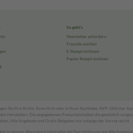
e
So geht's
nto
Newsletter anfordern
Freunde werben
gen
E-Rezept einlösen
Papier Rezept einlösen
g
gen Sie Ihre Ärztin, Ihren Arzt oder in Ihrer Apotheke. AVP: Üblicher A
s Herstellers. Die angegebenen Preise beinhalten die gesetzlich vorgesc
alten. Alle Angebote und Gratis-Beigaben nur solange der Vorrat reicht.
dukte in deinem Warenkorb beinhaltet die Durchführung von Wechselwir