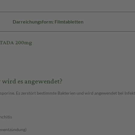
Darreichungsform: Filmtabletten
 STADA 200mg
 wird es angewendet?
porine. Es zerstört bestimmte Bakterien und wird angewendet bei Infek
nchitis
kenentzündung)