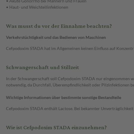
• Akute Gonorrhö bei Männern und Frauen
• Haut- und Weichteilinfektionen
Was musst du vor der Einnahme beachten?
Verkehrstüchtigkeit und das Bedienen von Maschinen
Cefpodoxim STADA hat im Allgemeinen keinen Einfluss auf Konzentrat
Schwangerschaft und Stillzeit
In der Schwangerschaft soll Cefpodoxim STADA nur eingenommen werde
notwendig, da Durchfall, Überempfindlichkeit oder Pilzinfektionen b
Wichtige Informationen über bestimmte sonstige Bestandteile
Cefpodoxim STADA enthält Lactose. Bei bekannter Unverträglichkei
Wie ist Cefpodoxim STADA einzunehmen?