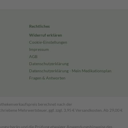
Rechtliches
Widerruf erklären
Cookie-Einstellungen
Impressum
AGB
Datenschutzerklärung
Datenschutzerklärung - Mein Medikationsplan
Fragen & Antworten
pothekenverkaufspreis berechnet nach der
hriebene Mehrwertsteuer, ggf. zzgl. 3,95 € Versandkosten. Ab 29,00 €
kungschecks und die Prüfung etwaiger Anwendungshinweise des