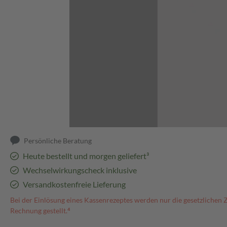
Abbildung kann abweichen
Persönliche Beratung
Heute bestellt und morgen geliefert³
Wechselwirkungscheck inklusive
Versandkostenfreie Lieferung
Bei der Einlösung eines Kassenrezeptes werden nur die gesetzlichen 
Rechnung gestellt.⁴