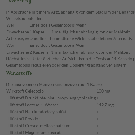
Dosierung
In Absprache mit Ihrem Arzt, abhängig von dem Stadium der Behandl
Wirbelsäulenleiden:
Wer
Einzeldosis
Gesamtdosis
Wann
Erwachsene
1 Kapsel
2-mal täglich
unabhängig von der Mahlzeit
Arthrose, entzündlich-rheumatische Wirbelsäulenleiden: Alternativ:
Wer
Einzeldosis
Gesamtdosis
Wann
Erwachsene
2 Kapseln
1-mal täglich
unabhängig von der Mahlzeit
Höchstdosis: Unter ärztlicher Aufsicht kann die Dosis auf 4 Kapseln 
Gesamtdosis reduzieren oder den Dosierungsabstand verlängern.
Wirkstoffe
Die angegebenen Mengen sind bezogen auf 1 Kapsel
Wirkstoff
Celecoxib
100 mg
Hilfsstoff
Drucktinte, blau, propylenglycolhaltig
+
Hilfsstoff
Lactose-1-Wasser
149,7 mg
Hilfsstoff
Natriumdodecylsulfat
+
Hilfsstoff
Povidon
+
Hilfsstoff
Croscarmellose natrium
+
Hilfsstoff
Magnesium stearat
+