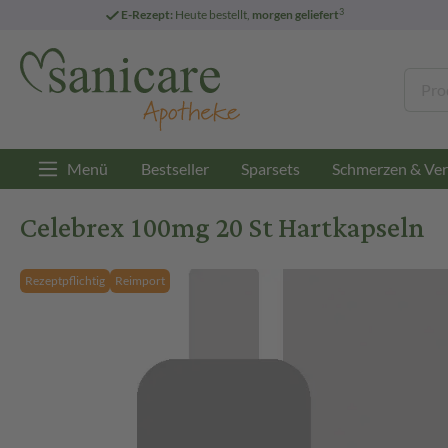
3
E-Rezept:
Heute bestellt,
morgen geliefert
Menü
Bestseller
Sparsets
Schmerzen & Ver
Celebrex 100mg 20 St Hartkapseln
Rezeptpflichtig
Reimport