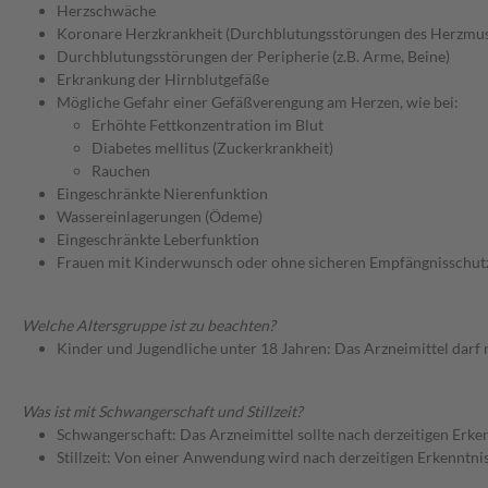
Herzschwäche
Koronare Herzkrankheit (Durchblutungsstörungen des Herzmus
Durchblutungsstörungen der Peripherie (z.B. Arme, Beine)
Erkrankung der Hirnblutgefäße
Mögliche Gefahr einer Gefäßverengung am Herzen, wie bei:
Erhöhte Fettkonzentration im Blut
Diabetes mellitus (Zuckerkrankheit)
Rauchen
Eingeschränkte Nierenfunktion
Wassereinlagerungen (Ödeme)
Eingeschränkte Leberfunktion
Frauen mit Kinderwunsch oder ohne sicheren Empfängnisschut
Welche Altersgruppe ist zu beachten?
Kinder und Jugendliche unter 18 Jahren: Das Arzneimittel darf
Was ist mit Schwangerschaft und Stillzeit?
Schwangerschaft: Das Arzneimittel sollte nach derzeitigen Erk
Stillzeit: Von einer Anwendung wird nach derzeitigen Erkenntniss