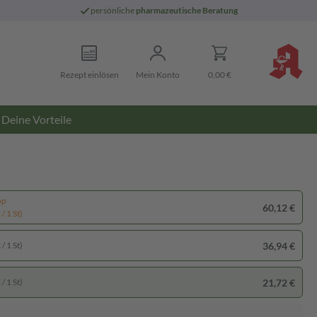
persönliche
pharmazeutische Beratung
Rezept einlösen
Mein Konto
0,00 €
Deine Vorteile
pp
60,12 €
/ 1 St)
36,94 €
/ 1 St)
21,72 €
/ 1 St)