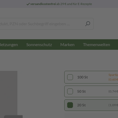
versandkostenfrei
ab 29 € und für E-Rezepte
letzungen
Sonnenschutz
Marken
Themenwelten
Sparti
100 St
(0,60 € 
50 St
(0,74 € 
20 St
(1,09 € 