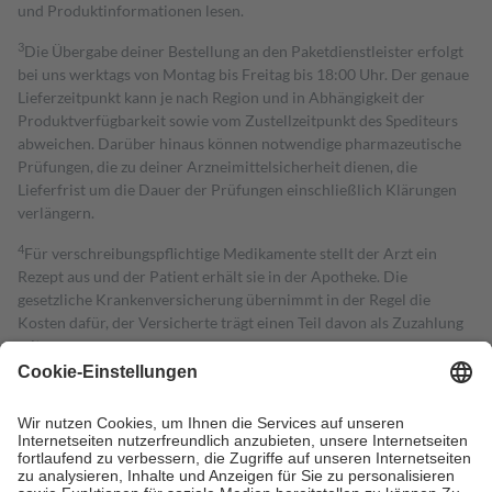
und Produktinformationen lesen.
3
Die Übergabe deiner Bestellung an den Paketdienstleister erfolgt
bei uns werktags von Montag bis Freitag bis 18:00 Uhr. Der genaue
Lieferzeitpunkt kann je nach Region und in Abhängigkeit der
Produktverfügbarkeit sowie vom Zustellzeitpunkt des Spediteurs
abweichen. Darüber hinaus können notwendige pharmazeutische
Prüfungen, die zu deiner Arzneimittelsicherheit dienen, die
Lieferfrist um die Dauer der Prüfungen einschließlich Klärungen
verlängern.
4
Für verschreibungspflichtige Medikamente stellt der Arzt ein
Rezept aus und der Patient erhält sie in der Apotheke. Die
gesetzliche Krankenversicherung übernimmt in der Regel die
Kosten dafür, der Versicherte trägt einen Teil davon als Zuzahlung
mit.
Grundsätzlich leisten Mitglieder Zuzahlungen in Höhe von zehn
Prozent des Abgabepreises,
mindestens
jedoch
fünf Euro
und
höchstens zehn Euro.
Es sind jedoch nie mehr als die tatsächlichen
Kosten der Leistung zu entrichten.
Diese Regeln gelten grundsätzlich auch für Online-Apotheken.
Bei Heilmitteln und häuslicher Krankenpflege beträgt die