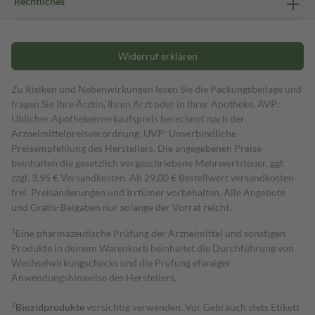
Rechtliches
Widerruf erklären
Zu Risiken und Nebenwirkungen lesen Sie die Packungsbeilage und
fragen Sie Ihre Ärztin, Ihren Arzt oder in Ihrer Apotheke. AVP:
Üblicher Apothekenverkaufspreis berechnet nach der
Arzneimittelpreisverordnung. UVP: Unverbindliche
Preisempfehlung des Herstellers. Die angegebenen Preise
beinhalten die gesetzlich vorgeschriebene Mehrwertsteuer, ggf.
zzgl. 3,95 € Versandkosten. Ab 29,00 € Bestell­wert versand­kosten­
frei. Preisänderungen und Irrtümer vorbehalten. Alle Angebote
und Gratis-Beigaben nur solange der Vorrat reicht.
1
Eine pharmazeutische Prüfung der Arzneimittel und sonstigen
Produkte in deinem Warenkorb beinhaltet die Durchführung von
Wechselwirkungschecks und die Prüfung etwaiger
Anwendungshinweise des Herstellers.
2
Biozidprodukte
vorsichtig verwenden. Vor Gebrauch stets Etikett