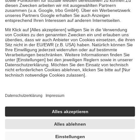
Zuzahlung zehn Prozent der Kosten sowie zehn Euro je
Verordnung.
Um das Engagement der Versicherten für ihre eigene Gesundheit zu
stärken und die besondere Stellung der Familie zu unterstützen,
fallen
keine Zuzahlungen
an bei:
• Kindern und Jugendlichen bis zum vollendeten 18. Lebensjahr
mit Ausnahme der Fahrkosten
• Untersuchungen zur Vorsorge und Früherkennung, die von der
GKV getragen werden
• empfohlenen Schutzimpfungen
• Harn- und Blutteststreifen
Wir nutzen Trusted Shops als unabhängigen Dienstleister für die
Einholung von Bewertungen. Trusted Shops hat Maßnahmen
getroffen, um sicherzustellen, dass es sich um echte Bewertungen
handelt. Mehr Informationen findest du hier:
https://help.etrusted.com/hc/de/articles/4419944605341
Einige Bilder und Inhalte wurden unter Zuhilfenahme künstlicher
Intelligenz erstellt.