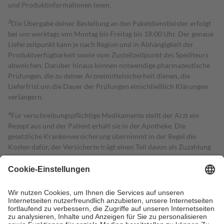
und Produktinformationen lesen.
3
Die Übergabe deiner Bestellung an den Paketdienstleister erfolgt
bei uns werktags von Montag bis Freitag bis 18:00 Uhr. Der genaue
Lieferzeitpunkt kann je nach Region und in Abhängigkeit der
Produktverfügbarkeit sowie vom Zustellzeitpunkt des Spediteurs
abweichen. Darüber hinaus können notwendige pharmazeutische
Prüfungen, die zu deiner Arzneimittelsicherheit dienen, die
Lieferfrist um die Dauer der Prüfungen einschließlich Klärungen
verlängern.
4
Für verschreibungspflichtige Medikamente stellt der Arzt ein
Rezept aus und der Patient erhält sie in der Apotheke. Die
gesetzliche Krankenversicherung übernimmt in der Regel die
Kosten dafür, der Versicherte trägt einen Teil davon als Zuzahlung
mit.
Grundsätzlich leisten Mitglieder Zuzahlungen in Höhe von zehn
Prozent des Abgabepreises,
mindestens
jedoch
fünf Euro
und
höchstens zehn Euro.
Es sind jedoch nie mehr als die tatsächlichen
Kosten der Leistung zu entrichten.
Diese Regeln gelten grundsätzlich auch für Online-Apotheken.
Bei Heilmitteln und häuslicher Krankenpflege beträgt die