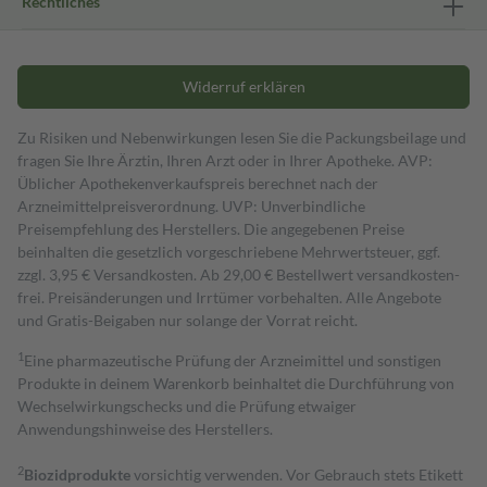
Rechtliches
Widerruf erklären
Zu Risiken und Nebenwirkungen lesen Sie die Packungsbeilage und
fragen Sie Ihre Ärztin, Ihren Arzt oder in Ihrer Apotheke. AVP:
Üblicher Apothekenverkaufspreis berechnet nach der
Arzneimittelpreisverordnung. UVP: Unverbindliche
Preisempfehlung des Herstellers. Die angegebenen Preise
beinhalten die gesetzlich vorgeschriebene Mehrwertsteuer, ggf.
zzgl. 3,95 € Versandkosten. Ab 29,00 € Bestell­wert versand­kosten­
frei. Preisänderungen und Irrtümer vorbehalten. Alle Angebote
und Gratis-Beigaben nur solange der Vorrat reicht.
1
Eine pharmazeutische Prüfung der Arzneimittel und sonstigen
Produkte in deinem Warenkorb beinhaltet die Durchführung von
Wechselwirkungschecks und die Prüfung etwaiger
Anwendungshinweise des Herstellers.
2
Biozidprodukte
vorsichtig verwenden. Vor Gebrauch stets Etikett