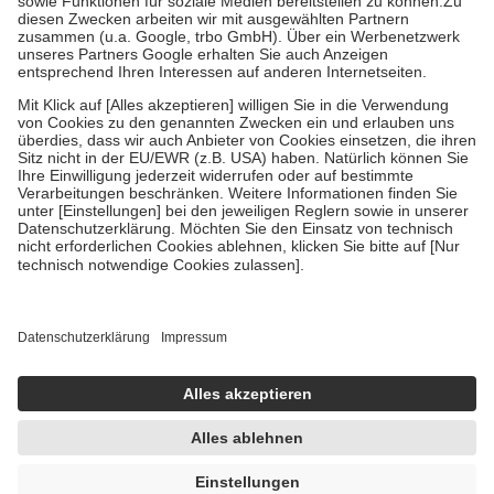
Zuzahlung zehn Prozent der Kosten sowie zehn Euro je
Verordnung.
Um das Engagement der Versicherten für ihre eigene Gesundheit zu
stärken und die besondere Stellung der Familie zu unterstützen,
fallen
keine Zuzahlungen
an bei:
• Kindern und Jugendlichen bis zum vollendeten 18. Lebensjahr
mit Ausnahme der Fahrkosten
• Untersuchungen zur Vorsorge und Früherkennung, die von der
GKV getragen werden
• empfohlenen Schutzimpfungen
• Harn- und Blutteststreifen
Wir nutzen Trusted Shops als unabhängigen Dienstleister für die
Einholung von Bewertungen. Trusted Shops hat Maßnahmen
getroffen, um sicherzustellen, dass es sich um echte Bewertungen
handelt. Mehr Informationen findest du hier:
https://help.etrusted.com/hc/de/articles/4419944605341
Einige Bilder und Inhalte wurden unter Zuhilfenahme künstlicher
Intelligenz erstellt.