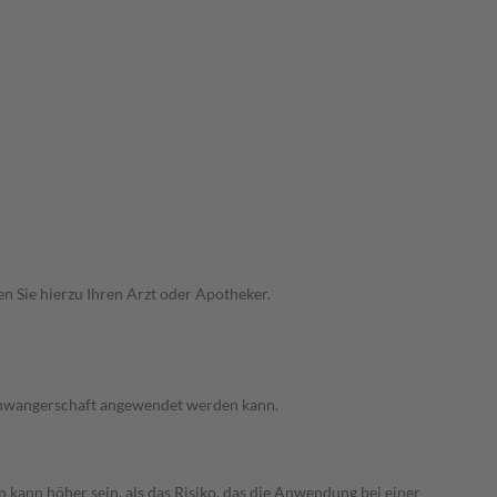
n Sie hierzu Ihren Arzt oder Apotheker.
 Schwangerschaft angewendet werden kann.
 kann höher sein, als das Risiko, das die Anwendung bei einer