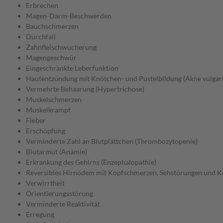
Erbrechen
Magen-Darm-Beschwerden
Bauchschmerzen
Durchfall
Zahnfleischwucherung
Magengeschwür
Eingeschränkte Leberfunktion
Hautentzündung mit Knötchen- und Pustelbildung (Akne vulgari
Vermehrte Behaarung (Hypertrichose)
Muskelschmerzen
Muskelkrampf
Fieber
Erschöpfung
Verminderte Zahl an Blutplättchen (Thrombozytopenie)
Blutarmut (Anämie)
Erkrankung des Gehirns (Enzephalopathie)
Reversibles Hirnödem mit Kopfschmerzen, Sehstörungen und K
Verwirrtheit
Orientierungsstörung
Verminderte Reaktivität
Erregung