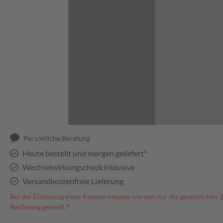
Abbildung kann abweichen
Persönliche Beratung
Heute bestellt und morgen geliefert³
Wechselwirkungscheck inklusive
Versandkostenfreie Lieferung
Bei der Einlösung eines Kassenrezeptes werden nur die gesetzlichen 
Rechnung gestellt.⁴