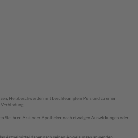
zen, Herzbeschwerden mit beschleunigtem Puls und zu einer
n Verbindung.
ragen Sie Ihren Arzt oder Apotheker nach etwaigen Auswirkungen oder
e das Arzneimittel daher nach seinen Anweisungen anwenden.