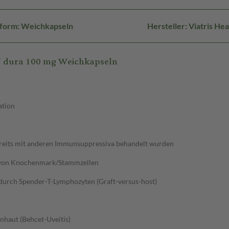
form: Weichkapseln
Hersteller: Viatris H
N dura 100 mg Weichkapseln
ation
ereits mit anderen Immunsuppressiva behandelt wurden
n von Knochenmark/Stammzellen
urch Spender-T-Lymphozyten (Graft-versus-host)
haut (Behcet-Uveitis)