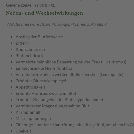
Gegenanzeige in sich birgt.
Neben- und Wechselwirkungen
Welche unerwünschten Wirkungen können auftreten?
Anstieg der Blutfettwerte
Zittern
Kopfschmerzen
Bluthochdruck
Vermehrte männliche Behaarung bei der Frau (Hirsutismus)
Eingeschränkte Nierenfunktion
Verminderte Zahl an weißen Blutkörperchen (Leukopenie)
Erhöhter Blutzuckerspiegel
Appetitlosigkeit
Erhöhte Harnsäurewerte im Blut
Erhöhter Kaliumgehalt im Blut (Hyperkaliämie)
Verminderter Magnesiumgehalt im Blut
Krampfanfall
Missempfindungen
Flüchtige, spontane Hautrötung mit Hitzegefühl, vor allem im Ge
Übelkeit