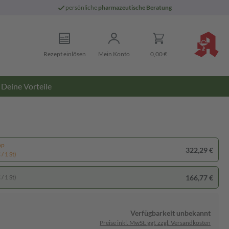
persönliche
pharmazeutische Beratung
Rezept einlösen
Mein Konto
0,00 €
Deine Vorteile
pp
322,29 €
/ 1 St)
166,77 €
/ 1 St)
Verfügbarkeit unbekannt
Preise inkl. MwSt. ggf. zzgl. Versandkosten