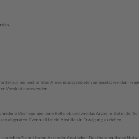
rden.
eimittel nur bei bestimmten Anwendungsgebieten eingesetzt werden. Frage
erer Vorsicht anzuwenden.
rschiedene Überlegungen eine Rolle, ob und wie das Arzneimittel in der
en abgeraten. Eventuell ist ein Abstillen in Erwägung zu ziehen.
, sprechen Sie mit Ihrem Arzt oder Apotheker. Der therapeutische Nutzen