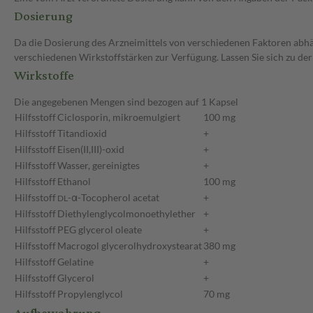
Dosierung
Da die Dosierung des Arzneimittels von verschiedenen Faktoren abhäng
verschiedenen Wirkstoffstärken zur Verfügung. Lassen Sie sich zu de
Wirkstoffe
Die angegebenen Mengen sind bezogen auf 1 Kapsel
Hilfsstoff
Ciclosporin, mikroemulgiert
100 mg
Hilfsstoff
Titandioxid
+
Hilfsstoff
Eisen(II,III)-oxid
+
Hilfsstoff
Wasser, gereinigtes
+
Hilfsstoff
Ethanol
100 mg
Hilfsstoff
-α-Tocopherol acetat
+
DL
Hilfsstoff
Diethylenglycolmonoethylether
+
Hilfsstoff
PEG glycerol oleate
+
Hilfsstoff
Macrogol glycerolhydroxystearat
380 mg
Hilfsstoff
Gelatine
+
Hilfsstoff
Glycerol
+
Hilfsstoff
Propylenglycol
70 mg