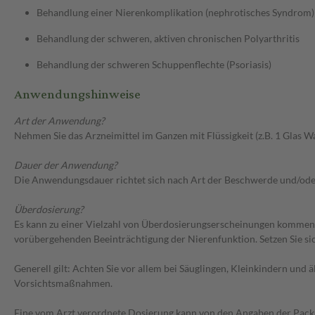
Behandlung einer Nierenkomplikation (nephrotisches Syndrom)
Behandlung der schweren, aktiven chronischen Polyarthritis
Behandlung der schweren Schuppenflechte (Psoriasis)
Anwendungshinweise
Art der Anwendung?
Nehmen Sie das Arzneimittel im Ganzen mit Flüssigkeit (z.B. 1 Glas Wa
Dauer der Anwendung?
Die Anwendungsdauer richtet sich nach Art der Beschwerde und/ode
Überdosierung?
Es kann zu einer Vielzahl von Überdosierungserscheinungen kommen
vorübergehenden Beeinträchtigung der Nierenfunktion. Setzen Sie s
Generell gilt: Achten Sie vor allem bei Säuglingen, Kleinkindern un
Vorsichtsmaßnahmen.
Eine vom Arzt verordnete Dosierung kann von den Angaben der Packun