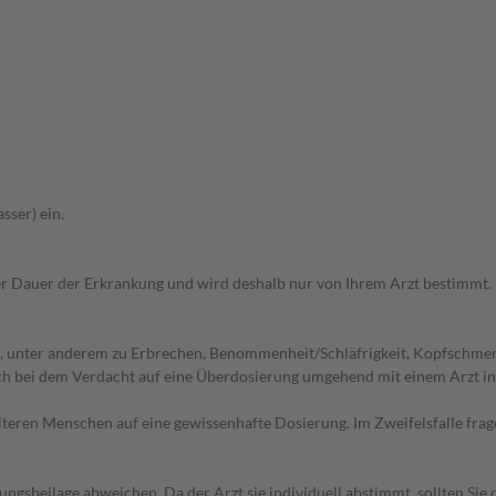
sser) ein.
r Dauer der Erkrankung und wird deshalb nur von Ihrem Arzt bestimmt.
, unter anderem zu Erbrechen, Benommenheit/Schläfrigkeit, Kopfschmer
ich bei dem Verdacht auf eine Überdosierung umgehend mit einem Arzt i
d älteren Menschen auf eine gewissenhafte Dosierung. Im Zweifelsfalle f
gsbeilage abweichen. Da der Arzt sie individuell abstimmt, sollten Si