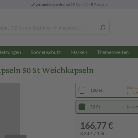
versandkostenfrei
ab 29 € und für E-Rezepte
letzungen
Sonnenschutz
Marken
Themenwelten
seln 50 St Weichkapseln
Sparti
100 St
(3,22 € 
50 St
(3,34 € 
166,77 €
3,34 € / 1 St