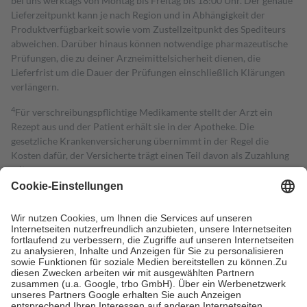
bei uns werktags von Montag bis Freitag bis 18:00 Uhr. Der genaue
Lieferzeitpunkt kann je nach Region und in Abhängigkeit der
Produktverfügbarkeit sowie vom Zustellzeitpunkt des Spediteurs
abweichen. Darüber hinaus können notwendige pharmazeutische
Prüfungen, die zu deiner Arzneimittelsicherheit dienen, die
Lieferfrist um die Dauer der Prüfungen einschließlich Klärungen
verlängern.
4
Für verschreibungspflichtige Medikamente stellt der Arzt ein
Rezept aus und der Patient erhält sie in der Apotheke. Die
gesetzliche Krankenversicherung übernimmt in der Regel die
Kosten dafür, der Versicherte trägt einen Teil davon als Zuzahlung
mit.
Grundsätzlich leisten Mitglieder Zuzahlungen in Höhe von zehn
Prozent des Abgabepreises,
mindestens
jedoch
fünf Euro
und
höchstens zehn Euro.
Es sind jedoch nie mehr als die tatsächlichen
Kosten der Leistung zu entrichten.
Diese Regeln gelten grundsätzlich auch für Online-Apotheken.
Bei Heilmitteln und häuslicher Krankenpflege beträgt die
Zuzahlung zehn Prozent der Kosten sowie zehn Euro je
Verordnung.
Um das Engagement der Versicherten für ihre eigene Gesundheit zu