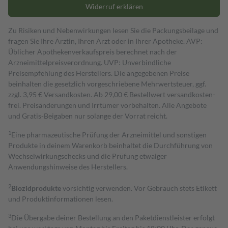
Widerruf erklären
Zu Risiken und Nebenwirkungen lesen Sie die Packungsbeilage und
fragen Sie Ihre Ärztin, Ihren Arzt oder in Ihrer Apotheke. AVP:
Üblicher Apothekenverkaufspreis berechnet nach der
Arzneimittelpreisverordnung. UVP: Unverbindliche
Preisempfehlung des Herstellers. Die angegebenen Preise
beinhalten die gesetzlich vorgeschriebene Mehrwertsteuer, ggf.
zzgl. 3,95 € Versandkosten. Ab 29,00 € Bestell­wert versand­kosten­
frei. Preisänderungen und Irrtümer vorbehalten. Alle Angebote
und Gratis-Beigaben nur solange der Vorrat reicht.
1
Eine pharmazeutische Prüfung der Arzneimittel und sonstigen
Produkte in deinem Warenkorb beinhaltet die Durchführung von
Wechselwirkungschecks und die Prüfung etwaiger
Anwendungshinweise des Herstellers.
2
Biozidprodukte
vorsichtig verwenden. Vor Gebrauch stets Etikett
und Produktinformationen lesen.
3
Die Übergabe deiner Bestellung an den Paketdienstleister erfolgt