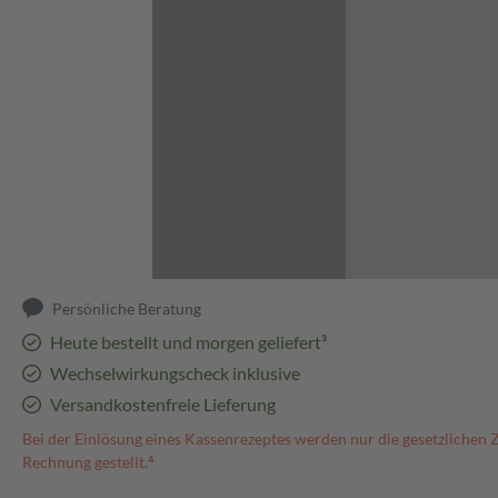
Abbildung kann abweichen
Persönliche Beratung
Heute bestellt und morgen geliefert³
Wechselwirkungscheck inklusive
Versandkostenfreie Lieferung
Bei der Einlösung eines Kassenrezeptes werden nur die gesetzlichen 
Rechnung gestellt.⁴