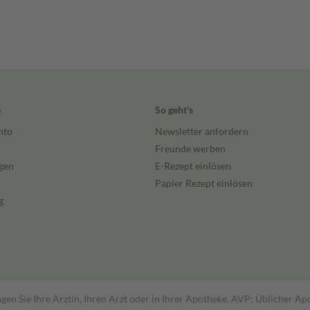
e
So geht's
nto
Newsletter anfordern
Freunde werben
gen
E-Rezept einlösen
Papier Rezept einlösen
g
gen Sie Ihre Ärztin, Ihren Arzt oder in Ihrer Apotheke. AVP: Üblicher A