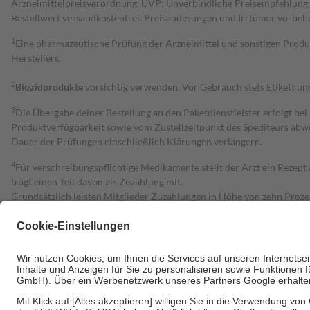
Arzneimittelpreisverordnung. UVP: Unverbindliche Preisempfehlung de
Bestell­wert versand­kosten­frei. Preisänderungen und Irrtümer vorbeh
1
Eine pharmazeutische Prüfung der Arzneimittel und sonstigen Pro
Herstellers.
2
Biozidprodukte
vorsichtig verwenden. Vor Gebrauch stets Etikett u
3
Die Übergabe deiner Bestellung an den Paketdienstleister erfolgt bei
Produktverfügbarkeit sowie vom Zustellzeitpunkt des Spediteurs abwe
Dauer der Prüfungen einschließlich Klärungen verlängern.
4
Für verschreibungspflichtige Medikamente stellt der Arzt ein Rezept 
trägt einen Teil davon als Zuzahlung mit.
Grundsätzlich leisten Mitglieder Zuzahlungen in Höhe von zehn Proz
zu entrichten.
Diese Regeln gelten grundsätzlich auch für Online-Apotheken.
Bei Heilmitteln und häuslicher Krankenpflege beträgt die Zuzahlung 
Um das Engagement der Versicherten für ihre eigene Gesundheit zu stä
• Kindern und Jugendlichen bis zum vollendeten 18. Lebensjahr mit
• Untersuchungen zur Vorsorge und Früherkennung, die von der GKV
• empfohlenen Schutzimpfungen