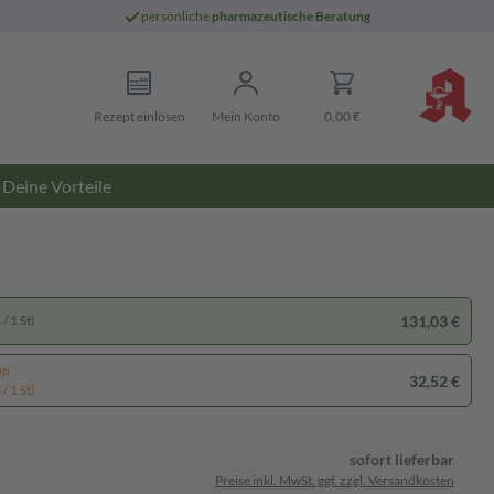
persönliche
pharmazeutische Beratung
Rezept einlösen
Mein Konto
0,00 €
Deine Vorteile
131,03 €
/ 1 St)
pp
32,52 €
/ 1 St)
sofort lieferbar
Preise inkl. MwSt. ggf. zzgl. Versandkosten