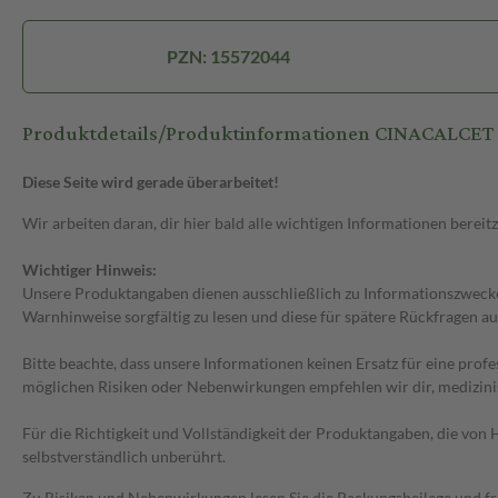
PZN: 15572044
Produktdetails/Produktinformationen CINACALCE
Diese Seite wird gerade überarbeitet!
Wir arbeiten daran, dir hier bald alle wichtigen Informationen bereitz
Wichtiger Hinweis:
Unsere Produktangaben dienen ausschließlich zu Informationszwecken
Warnhinweise sorgfältig zu lesen und diese für spätere Rückfragen au
Bitte beachte, dass unsere Informationen keinen Ersatz für eine prof
möglichen Risiken oder Nebenwirkungen empfehlen wir dir, medizini
Für die Richtigkeit und Vollständigkeit der Produktangaben, die vo
selbstverständlich unberührt.
Zu Risiken und Nebenwirkungen lesen Sie die Packungsbeilage und frag