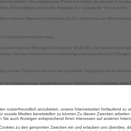
s Herstellers. Die angegebenen Preise beinhalten die gesetzlich vorgesc
alten. Alle Angebote und Gratis-Beigaben nur solange der Vorrat reicht.
dukte in deinem Warenkorb beinhaltet die Durchführung von Wechselwir
nd Produktinformationen lesen.
 uns werktags von Montag bis Freitag bis 18:00 Uhr. Der genaue Lieferze
ichen. Darüber hinaus können notwendige pharmazeutische Prüfungen, die
aus und der Patient erhält sie in der Apotheke. Die gesetzliche Krankenv
ent des Abgabepreises,
mindestens
jedoch
fünf Euro
und
höchstens zehn 
zehn Prozent der Kosten sowie zehn Euro je Verordnung.
rken und die besondere Stellung der Familie zu unterstützen, fallen
kein
 Ausnahme der Fahrkosten
 getragen werden