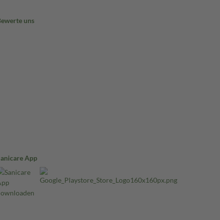
Bewerte uns
Sanicare App