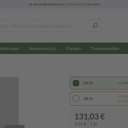
versandkostenfrei
ab 29 € und für E-Rezepte
letzungen
Sonnenschutz
Marken
Themenwelten
84 St
(1,56 € 
Sparti
28 St
(1,16 € 
131,03 €
1,56 € / 1 St