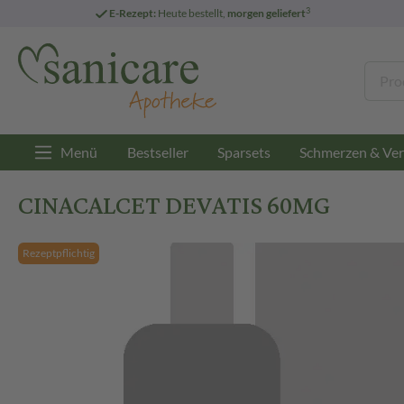
3
E-Rezept:
Heute bestellt,
morgen geliefert
Menü
Bestseller
Sparsets
Schmerzen & Ver
CINACALCET DEVATIS 60MG
Rezeptpflichtig