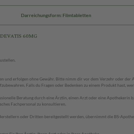
Darreichungsform: Filmtabletten
T DEVATIS 60MG
ustellen.
 und erfolgen ohne Gewähr. Bitte nimm dir vor dem Verzehr oder der An
fzubewahren. Falls du Fragen oder Bedenken zu einem Produkt hast, wende
essionelle Beratung durch eine Ärztin, einen Arzt oder eine Apothekerin
sches Fachpersonal zu konsultieren.
n Herstellern oder Dritten bereitgestellt werden, übernimmt die BS-Apot
en Sie Ihre Ärztin, Ihren Arzt oder in Ihrer Apotheke.