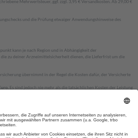
hriebene Mehrwertsteuer, ggf. zzgl. 3,95 € Versandkosten. Ab 29,00 €
kungschecks und die Prüfung etwaiger Anwendungshinweise des
itpunkt kann je nach Region und in Abhängigkeit der
 zu deiner Arzneimittelsicherheit dienen, die Lieferfrist um die
ersicherung übernimmt in der Regel die Kosten dafür, der Versicherte
Euro.
Es sind jedoch nie mehr als die tatsächlichen Kosten der Leistung
e Zuzahlungen
an bei: