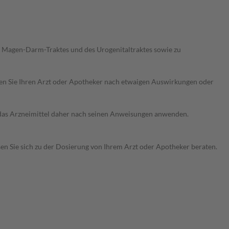
 Magen-Darm-Traktes und des Urogenitaltraktes sowie zu
ragen Sie Ihren Arzt oder Apotheker nach etwaigen Auswirkungen oder
e das Arzneimittel daher nach seinen Anweisungen anwenden.
sen Sie sich zu der Dosierung von Ihrem Arzt oder Apotheker beraten.