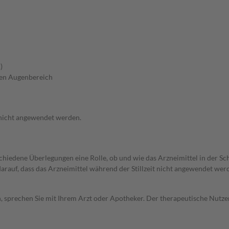
)
ren Augenbereich
 nicht angewendet werden.
rschiedene Überlegungen eine Rolle, ob und wie das Arzneimittel in der
 darauf, dass das Arzneimittel während der Stillzeit nicht angewendet wer
, sprechen Sie mit Ihrem Arzt oder Apotheker. Der therapeutische Nutzen