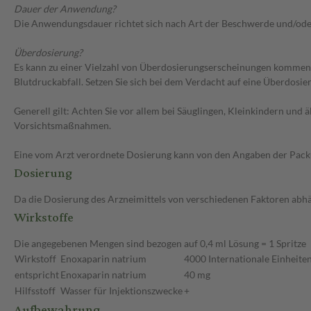
Dauer der Anwendung?
Die Anwendungsdauer richtet sich nach Art der Beschwerde und/ode
Überdosierung?
Es kann zu einer Vielzahl von Überdosierungserscheinungen kommen
Blutdruckabfall. Setzen Sie sich bei dem Verdacht auf eine Überdosi
Generell gilt: Achten Sie vor allem bei Säuglingen, Kleinkindern un
Vorsichtsmaßnahmen.
Eine vom Arzt verordnete Dosierung kann von den Angaben der Packun
Dosierung
Da die Dosierung des Arzneimittels von verschiedenen Faktoren abhäng
Wirkstoffe
Die angegebenen Mengen sind bezogen auf 0,4 ml Lösung = 1 Spritze
Wirkstoff
Enoxaparin natrium
4000 Internationale Einheiten
entspricht
Enoxaparin natrium
40 mg
Hilfsstoff
Wasser für Injektionszwecke
+
Aufbewahrung