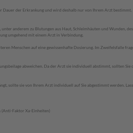
r Dauer der Erkrankung und wird deshalb nur von Ihrem Arzt bestimmt.
, unter anderem zu Blutungen aus Haut, Schleimhäuten und Wunden, des
erung umgehend mit einem Arzt in Verbindung.
d älteren Menschen auf eine gewissenhafte Dosierung. Im Zweifelsfalle f
gsbeilage abweichen. Da der Arzt sie individuell abstimmt, sollten Si
t, sollte sie von Ihrem Arzt individuell auf Sie abgestimmt werden. Las
 (Anti-Faktor Xa-Einheiten)