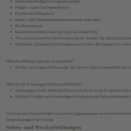
Relevante Blutgerinnungsstörungen
Magen- oder Darmgeschwüre
Drohende Fehlgeburt
Leber- oder Bauchspeicheldrüsenerkrankungen
Bluthochdruck
Bakterieninfektion des Herzens (Endokarditis)
Thrombozytopenie (Verminderung der Anzahl der Blutplättchen
Netzhaut-, Glaskörperblutungen und andere Blutungen im inne
Welche Altersgruppe ist zu beachten?
Kinder und Jugendliche unter 18 Jahren: Das Arzneimittel darf
Was ist mit Schwangerschaft und Stillzeit?
Schwangerschaft: Wenden Sie sich an Ihren Arzt. Es spielen ve
Stillzeit: Es gibt nach derzeitigen Erkenntnissen keine Hinweise
Ist Ihnen das Arzneimittel trotz einer Gegenanzeige verordnet worden
Gegenanzeige in sich birgt.
Neben- und Wechselwirkungen