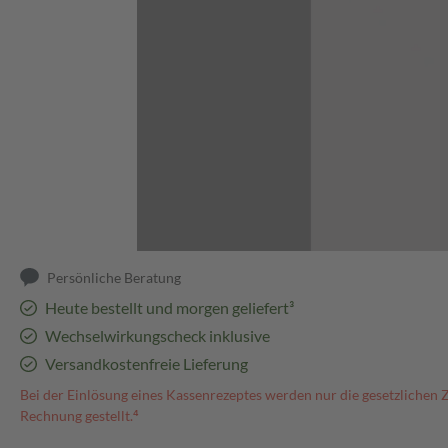
Abbildung kann abweichen
Persönliche Beratung
Heute bestellt und morgen geliefert³
Wechselwirkungscheck inklusive
Versandkostenfreie Lieferung
Bei der Einlösung eines Kassenrezeptes werden nur die gesetzlichen 
Rechnung gestellt.⁴