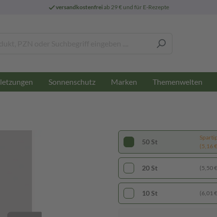
versandkostenfrei
ab 29 € und für E-Rezepte
letzungen
Sonnenschutz
Marken
Themenwelten
Sparti
50 St
(5,16 € 
20 St
(5,50 € 
10 St
(6,01 € 