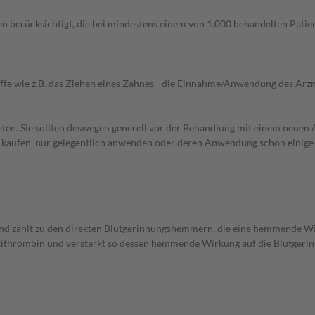
n berücksichtigt, die bei mindestens einem von 1.000 behandelten Patien
iffe wie z.B. das Ziehen eines Zahnes - die Einnahme/Anwendung des Arznei
en. Sie sollten deswegen generell vor der Behandlung mit einem neuen A
st kaufen, nur gelegentlich anwenden oder deren Anwendung schon einige 
nd zählt zu den direkten Blutgerinnungshemmern, die eine hemmende W
Antithrombin und verstärkt so dessen hemmende Wirkung auf die Blutger