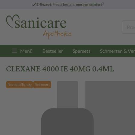
3
E-Rezept:
Heute bestellt,
morgen geliefert
Menü
Bestseller
Sparsets
Schmerzen & Ver
CLEXANE 4000 IE 40MG 0.4ML
Rezeptpflichtig
Reimport