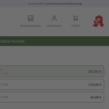
persönliche
pharmazeutische Beratung
Rezept einlösen
Mein Konto
0,00 €
Deine Vorteile
pp
257,81 €
/ 1 St)
110,00 €
/ 1 St)
60,08 €
/ 1 St)