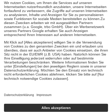
höchstens zehn Euro.
Es sind jedoch nie mehr als die tatsächlichen
Kosten der Leistung zu entrichten.
Diese Regeln gelten grundsätzlich auch für Online-Apotheken.
Bei Heilmitteln und häuslicher Krankenpflege beträgt die
Zuzahlung zehn Prozent der Kosten sowie zehn Euro je
Verordnung.
Um das Engagement der Versicherten für ihre eigene Gesundheit zu
stärken und die besondere Stellung der Familie zu unterstützen,
fallen
keine Zuzahlungen
an bei:
• Kindern und Jugendlichen bis zum vollendeten 18. Lebensjahr
mit Ausnahme der Fahrkosten
• Untersuchungen zur Vorsorge und Früherkennung, die von der
GKV getragen werden
• empfohlenen Schutzimpfungen
• Harn- und Blutteststreifen
Wir nutzen Trusted Shops als unabhängigen Dienstleister für die
Einholung von Bewertungen. Trusted Shops hat Maßnahmen
getroffen, um sicherzustellen, dass es sich um echte Bewertungen
handelt. Mehr Informationen findest du hier:
https://help.etrusted.com/hc/de/articles/4419944605341