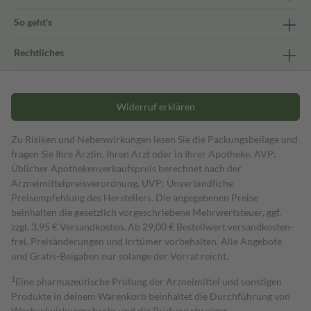
So geht's
Rechtliches
Widerruf erklären
Zu Risiken und Nebenwirkungen lesen Sie die Packungsbeilage und
fragen Sie Ihre Ärztin, Ihren Arzt oder in Ihrer Apotheke. AVP:
Üblicher Apothekenverkaufspreis berechnet nach der
Arzneimittelpreisverordnung. UVP: Unverbindliche
Preisempfehlung des Herstellers. Die angegebenen Preise
beinhalten die gesetzlich vorgeschriebene Mehrwertsteuer, ggf.
zzgl. 3,95 € Versandkosten. Ab 29,00 € Bestell­wert versand­kosten­
frei. Preisänderungen und Irrtümer vorbehalten. Alle Angebote
und Gratis-Beigaben nur solange der Vorrat reicht.
1
Eine pharmazeutische Prüfung der Arzneimittel und sonstigen
Produkte in deinem Warenkorb beinhaltet die Durchführung von
Wechselwirkungschecks und die Prüfung etwaiger