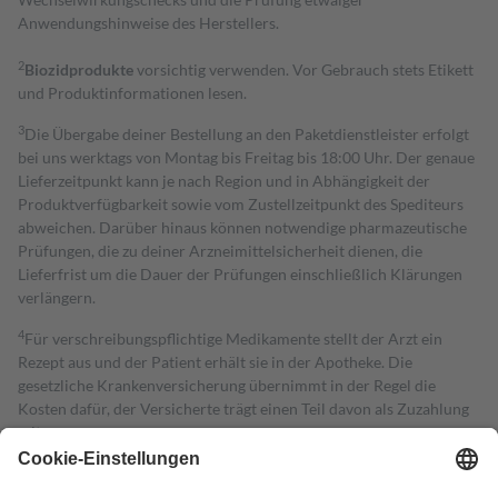
Anwendungshinweise des Herstellers.
2
Biozidprodukte
vorsichtig verwenden. Vor Gebrauch stets Etikett
und Produktinformationen lesen.
3
Die Übergabe deiner Bestellung an den Paketdienstleister erfolgt
bei uns werktags von Montag bis Freitag bis 18:00 Uhr. Der genaue
Lieferzeitpunkt kann je nach Region und in Abhängigkeit der
Produktverfügbarkeit sowie vom Zustellzeitpunkt des Spediteurs
abweichen. Darüber hinaus können notwendige pharmazeutische
Prüfungen, die zu deiner Arzneimittelsicherheit dienen, die
Lieferfrist um die Dauer der Prüfungen einschließlich Klärungen
verlängern.
4
Für verschreibungspflichtige Medikamente stellt der Arzt ein
Rezept aus und der Patient erhält sie in der Apotheke. Die
gesetzliche Krankenversicherung übernimmt in der Regel die
Kosten dafür, der Versicherte trägt einen Teil davon als Zuzahlung
mit.
Grundsätzlich leisten Mitglieder Zuzahlungen in Höhe von zehn
Prozent des Abgabepreises,
mindestens
jedoch
fünf Euro
und