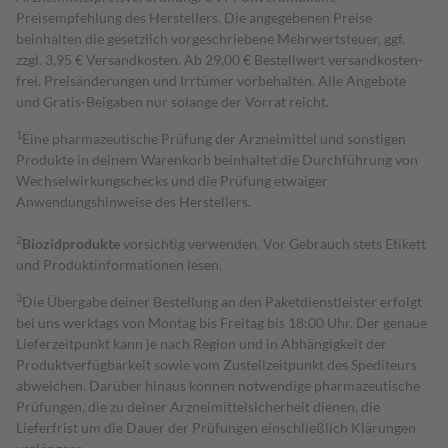
Preisempfehlung des Herstellers. Die angegebenen Preise
beinhalten die gesetzlich vorgeschriebene Mehrwertsteuer, ggf.
zzgl. 3,95 € Versandkosten. Ab 29,00 € Bestell­wert versand­kosten­
frei. Preisänderungen und Irrtümer vorbehalten. Alle Angebote
und Gratis-Beigaben nur solange der Vorrat reicht.
1
Eine pharmazeutische Prüfung der Arzneimittel und sonstigen
Produkte in deinem Warenkorb beinhaltet die Durchführung von
Wechselwirkungschecks und die Prüfung etwaiger
Anwendungshinweise des Herstellers.
2
Biozidprodukte
vorsichtig verwenden. Vor Gebrauch stets Etikett
und Produktinformationen lesen.
3
Die Übergabe deiner Bestellung an den Paketdienstleister erfolgt
bei uns werktags von Montag bis Freitag bis 18:00 Uhr. Der genaue
Lieferzeitpunkt kann je nach Region und in Abhängigkeit der
Produktverfügbarkeit sowie vom Zustellzeitpunkt des Spediteurs
abweichen. Darüber hinaus können notwendige pharmazeutische
Prüfungen, die zu deiner Arzneimittelsicherheit dienen, die
Lieferfrist um die Dauer der Prüfungen einschließlich Klärungen