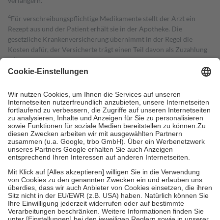
verlängern.
4
Für verschreibungspflichtige Medikamente stellt der Arzt ein
Rezept aus und der Patient erhält sie in der Apotheke. Die
gesetzliche Krankenversicherung übernimmt in der Regel die
Kosten dafür, der Versicherte trägt einen Teil davon als Zuzahlung
mit.
Grundsätzlich leisten Mitglieder Zuzahlungen in Höhe von zehn
Prozent des Abgabepreises,
mindestens
jedoch
fünf Euro
und
höchstens zehn Euro.
Es sind jedoch nie mehr als die tatsächlichen
Kosten der Leistung zu entrichten.
Diese Regeln gelten grundsätzlich auch für Online-Apotheken.
Bei Heilmitteln und häuslicher Krankenpflege beträgt die
Zuzahlung zehn Prozent der Kosten sowie zehn Euro je
Verordnung.
Um das Engagement der Versicherten für ihre eigene Gesundheit zu
stärken und die besondere Stellung der Familie zu unterstützen,
fallen
keine Zuzahlungen
an bei:
• Kindern und Jugendlichen bis zum vollendeten 18. Lebensjahr
mit Ausnahme der Fahrkosten
• Untersuchungen zur Vorsorge und Früherkennung, die von der
GKV getragen werden