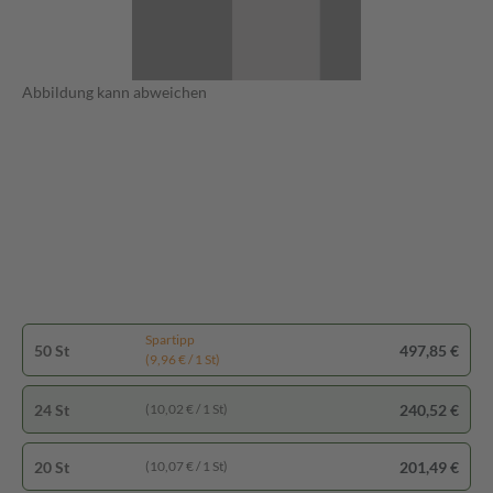
Abbildung kann abweichen
Spartipp
50 St
497,85 €
(9,96 € / 1 St)
24 St
240,52 €
(10,02 € / 1 St)
20 St
201,49 €
(10,07 € / 1 St)