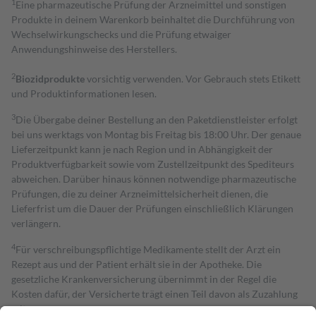
1
Eine pharmazeutische Prüfung der Arzneimittel und sonstigen
Produkte in deinem Warenkorb beinhaltet die Durchführung von
Wechselwirkungschecks und die Prüfung etwaiger
Anwendungshinweise des Herstellers.
2
Biozidprodukte
vorsichtig verwenden. Vor Gebrauch stets Etikett
und Produktinformationen lesen.
3
Die Übergabe deiner Bestellung an den Paketdienstleister erfolgt
bei uns werktags von Montag bis Freitag bis 18:00 Uhr. Der genaue
Lieferzeitpunkt kann je nach Region und in Abhängigkeit der
Produktverfügbarkeit sowie vom Zustellzeitpunkt des Spediteurs
abweichen. Darüber hinaus können notwendige pharmazeutische
Prüfungen, die zu deiner Arzneimittelsicherheit dienen, die
Lieferfrist um die Dauer der Prüfungen einschließlich Klärungen
verlängern.
4
Für verschreibungspflichtige Medikamente stellt der Arzt ein
Rezept aus und der Patient erhält sie in der Apotheke. Die
gesetzliche Krankenversicherung übernimmt in der Regel die
Kosten dafür, der Versicherte trägt einen Teil davon als Zuzahlung
mit.