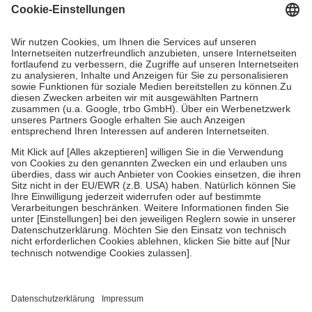
Grundsätzlich leisten Mitglieder Zuzahlungen in Höhe von zehn
Prozent des Abgabepreises,
mindestens
jedoch
fünf Euro
und
höchstens zehn Euro.
Es sind jedoch nie mehr als die tatsächlichen
Kosten der Leistung zu entrichten.
Diese Regeln gelten grundsätzlich auch für Online-Apotheken.
Bei Heilmitteln und häuslicher Krankenpflege beträgt die
Zuzahlung zehn Prozent der Kosten sowie zehn Euro je
Verordnung.
Um das Engagement der Versicherten für ihre eigene Gesundheit zu
stärken und die besondere Stellung der Familie zu unterstützen,
fallen
keine Zuzahlungen
an bei:
• Kindern und Jugendlichen bis zum vollendeten 18. Lebensjahr
mit Ausnahme der Fahrkosten
• Untersuchungen zur Vorsorge und Früherkennung, die von der
GKV getragen werden
• empfohlenen Schutzimpfungen
• Harn- und Blutteststreifen
Wir nutzen Trusted Shops als unabhängigen Dienstleister für die
Einholung von Bewertungen. Trusted Shops hat Maßnahmen
getroffen, um sicherzustellen, dass es sich um echte Bewertungen
handelt. Mehr Informationen findest du hier: