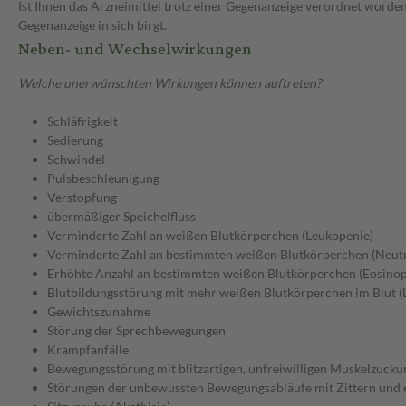
Ist Ihnen das Arzneimittel trotz einer Gegenanzeige verordnet worden
Gegenanzeige in sich birgt.
Neben- und Wechselwirkungen
Welche unerwünschten Wirkungen können auftreten?
Schläfrigkeit
Sedierung
Schwindel
Pulsbeschleunigung
Verstopfung
übermäßiger Speichelfluss
Verminderte Zahl an weißen Blutkörperchen (Leukopenie)
Verminderte Zahl an bestimmten weißen Blutkörperchen (Neut
Erhöhte Anzahl an bestimmten weißen Blutkörperchen (Eosinoph
Blutbildungsstörung mit mehr weißen Blutkörperchen im Blut (
Gewichtszunahme
Störung der Sprechbewegungen
Krampfanfälle
Bewegungsstörung mit blitzartigen, unfreiwilligen Muskelzuck
Störungen der unbewussten Bewegungsabläufe mit Zittern und e