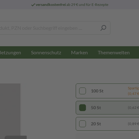
versandkostenfrei
ab 29 € und für E-Rezepte
letzungen
Sonnenschutz
Marken
Themenwelten
Sparti
100 St
(0,47 € 
50 St
(0,62 € 
20 St
(0,89 € 