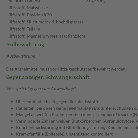
entspricht
Lactose
213,75 mg
Hilfsstoff
Maisstärke
+
Hilfsstoff
Povidon K30
+
Hilfsstoff
Siliciumdioxid, hochdisperses
+
Hilfsstoff
Talkum
+
Hilfsstoff
Magnesium stearat (pflanzlich)
+
Aufbewahrung
Aufbewahrung
Das Arzneimittel muss vor Hitze geschützt aufbewahrt werden.
Gegenanzeigen Schwangerschaft
Was spricht gegen eine Anwendung?
Überempfindlichkeit gegen die Inhaltsstoffe
Patienten, bei denen keine regelmäßigen Blutuntersuchungen 
Mangel an weißen Blutkörperchen ohne erkennbare Ursache (N
Verminderte Zahl an weißen Blutkörperchen (Agranulozytose, 
Knochenmarkstörung mit Blutbildungsstörung (Knochenmarkde
Krampfanfälle (Epilepsie), ungenügend kontrolliert