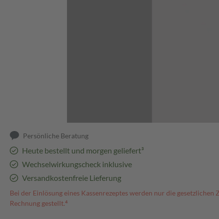
Abbildung kann abweichen
Persönliche Beratung
Heute bestellt und morgen geliefert³
Wechselwirkungscheck inklusive
Versandkostenfreie Lieferung
Bei der Einlösung eines Kassenrezeptes werden nur die gesetzlichen 
Rechnung gestellt.⁴