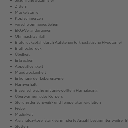
Sitzunruhe (Akathisie)
Zittern
Muskelstarre
Kopfschmerzen
verschwommenes Sehen
EKG-Veränderungen
Ohnmachtsanfall
Blutdruckabfall durch Aufstehen (orthostatische Hypotonie)
Bluthochdruck
Übelkeit
Erbrechen
Appetitlosigkeit
Mundtrockenheit
Erhöhung der Leberenzyme
Harnverhalt
Blasenschwäche mit ungewolltem Harnabgang
Überwärmung des Körpers
Störung der Schweiß- und Temperaturregulation
Fieber
Müdigkeit
Agranulozytose (stark verminderte Anzahl bestimmter weißer B
Stottern