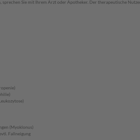
, sprechen Sie mit Ihrem Arzt oder Apotheker. Der therapeutische Nutzen
ropenie)
ilie)
Leukozytose)
ungen (Myoklonus)
vtl. Fallneigung