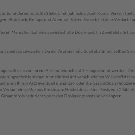
nter anderem zu Schläfrigkeit, Teilnahmslosigkeit, Koma, Verwirrtheit,
m Blutdruck, Kollaps und Atemnot. Setzen Sie sich bei dem Verdacht a
d älteren Menschen auf eine gewissenhafte Dosierung. Im Zweifelsfalle f
gsbeilage abweichen. Da der Arzt sie individuell abstimmt, sollten Si
gt, sollte sie von Ihrem Arzt individuell auf Sie abgestimmt werden. Di
 Dosierungsschritte stehen Arzneimittel mit verschiedenen Wirkstoffstärk
ache mit Ihrem Arzt eventuell die Einzel- oder die Gesamtdosis reduzie
m Verlauf eines Morbus Parkinson: Höchstdosis: Eine Dosis von 1 Tablett
ie Gesamtdosis reduzieren oder den Dosierungsabstand verlängern.