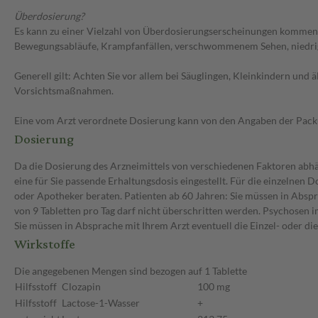
Überdosierung?
Es kann zu einer Vielzahl von Überdosierungserscheinungen kommen, u
Bewegungsabläufe, Krampfanfällen, verschwommenem Sehen, niedrige
Generell gilt: Achten Sie vor allem bei Säuglingen, Kleinkindern un
Vorsichtsmaßnahmen.
Eine vom Arzt verordnete Dosierung kann von den Angaben der Packun
Dosierung
Da die Dosierung des Arzneimittels von verschiedenen Faktoren abhän
eine für Sie passende Erhaltungsdosis eingestellt. Für die einzelnen
oder Apotheker beraten. Patienten ab 60 Jahren: Sie müssen in Abspr
von 9 Tabletten pro Tag darf nicht überschritten werden. Psychosen i
Sie müssen in Absprache mit Ihrem Arzt eventuell die Einzel- oder d
Wirkstoffe
Die angegebenen Mengen sind bezogen auf 1 Tablette
Hilfsstoff
Clozapin
100 mg
Hilfsstoff
Lactose-1-Wasser
+