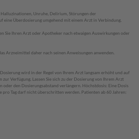
 Halluzinationen, Unruhe, Delirium, Störungen der
uf eine Überdosierung umgehend mit einem Arzt in Verbindung.
ragen Sie Ihren Arzt oder Apotheker nach etwaigen Auswirkungen oder
e das Arzneimittel daher nach seinen Anweisungen anwenden.
e Dosierung wird in der Regel von Ihrem Arzt langsam erhöht und auf
en zur Verfügung. Lassen Sie sich zu der Dosierung von Ihrem Arzt
ren oder den Dosierungsabstand verlängern. Höchstdosis: Eine Dosis
e pro Tag darf nicht überschritten werden. Patienten ab 60 Jahren: