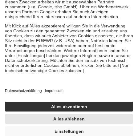
Zuzahlung zehn Prozent der Kosten sowie zehn Euro je
Verordnung.
Um das Engagement der Versicherten für ihre eigene Gesundheit zu
stärken und die besondere Stellung der Familie zu unterstützen,
fallen
keine Zuzahlungen
an bei:
• Kindern und Jugendlichen bis zum vollendeten 18. Lebensjahr
mit Ausnahme der Fahrkosten
• Untersuchungen zur Vorsorge und Früherkennung, die von der
GKV getragen werden
• empfohlenen Schutzimpfungen
• Harn- und Blutteststreifen
Wir nutzen Trusted Shops als unabhängigen Dienstleister für die
Einholung von Bewertungen. Trusted Shops hat Maßnahmen
getroffen, um sicherzustellen, dass es sich um echte Bewertungen
handelt. Mehr Informationen findest du hier:
https://help.etrusted.com/hc/de/articles/4419944605341
Einige Bilder und Inhalte wurden unter Zuhilfenahme künstlicher
Intelligenz erstellt.
AVP:
36,08 €