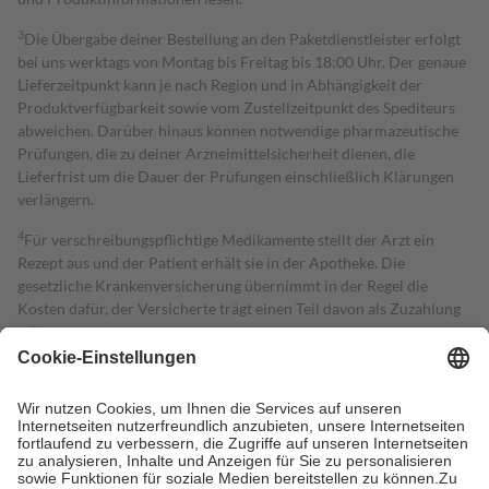
3
Die Übergabe deiner Bestellung an den Paketdienstleister erfolgt
bei uns werktags von Montag bis Freitag bis 18:00 Uhr. Der genaue
Lieferzeitpunkt kann je nach Region und in Abhängigkeit der
Produktverfügbarkeit sowie vom Zustellzeitpunkt des Spediteurs
abweichen. Darüber hinaus können notwendige pharmazeutische
Prüfungen, die zu deiner Arzneimittelsicherheit dienen, die
Lieferfrist um die Dauer der Prüfungen einschließlich Klärungen
verlängern.
4
Für verschreibungspflichtige Medikamente stellt der Arzt ein
Rezept aus und der Patient erhält sie in der Apotheke. Die
gesetzliche Krankenversicherung übernimmt in der Regel die
Kosten dafür, der Versicherte trägt einen Teil davon als Zuzahlung
mit.
Grundsätzlich leisten Mitglieder Zuzahlungen in Höhe von zehn
Prozent des Abgabepreises,
mindestens
jedoch
fünf Euro
und
höchstens zehn Euro.
Es sind jedoch nie mehr als die tatsächlichen
Kosten der Leistung zu entrichten.
Diese Regeln gelten grundsätzlich auch für Online-Apotheken.
Bei Heilmitteln und häuslicher Krankenpflege beträgt die