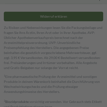
Widerruf erklären
Zu Risiken und Nebenwirkungen lesen Sie die Packungsbeilage und
fragen Sie Ihre Ärztin, Ihren Arzt oder in Ihrer Apotheke. AVP:
Üblicher Apothekenverkaufspreis berechnet nach der
Arzneimittelpreisverordnung. UVP: Unverbindliche
Preisempfehlung des Herstellers. Die angegebenen Preise
beinhalten die gesetzlich vorgeschriebene Mehrwertsteuer, ggf.
zzgl. 3,95 € Versandkosten. Ab 29,00 € Bestell­wert versand­kosten­
frei. Preisänderungen und Irrtümer vorbehalten. Alle Angebote
und Gratis-Beigaben nur solange der Vorrat reicht.
1
Eine pharmazeutische Prüfung der Arzneimittel und sonstigen
Produkte in deinem Warenkorb beinhaltet die Durchführung von
Wechselwirkungschecks und die Prüfung etwaiger
Anwendungshinweise des Herstellers.
2
Biozidprodukte
vorsichtig verwenden. Vor Gebrauch stets Etikett
und Produktinformationen lesen.