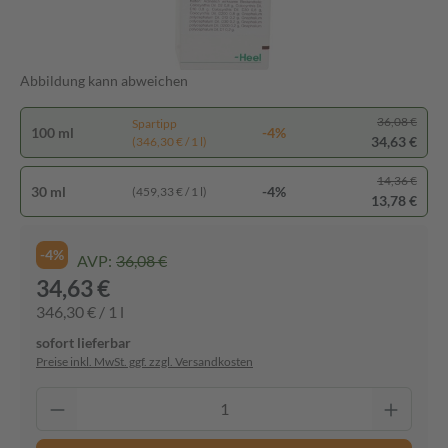
Abbildung kann abweichen
36,08 €
Spartipp
100 ml
-4%
34,63 €
(346,30 € / 1 l)
14,36 €
30 ml
-4%
(459,33 € / 1 l)
13,78 €
-4%
AVP:
36,08 €
34,63 €
346,30 € / 1 l
sofort lieferbar
Preise inkl. MwSt. ggf. zzgl. Versandkosten