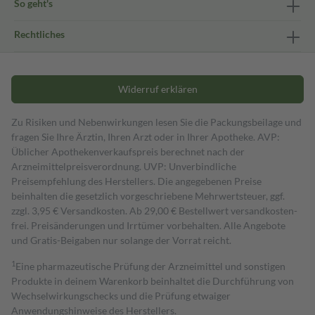
So geht's
Rechtliches
Widerruf erklären
Zu Risiken und Nebenwirkungen lesen Sie die Packungsbeilage und
fragen Sie Ihre Ärztin, Ihren Arzt oder in Ihrer Apotheke. AVP:
Üblicher Apothekenverkaufspreis berechnet nach der
Arzneimittelpreisverordnung. UVP: Unverbindliche
Preisempfehlung des Herstellers. Die angegebenen Preise
beinhalten die gesetzlich vorgeschriebene Mehrwertsteuer, ggf.
zzgl. 3,95 € Versandkosten. Ab 29,00 € Bestell­wert versand­kosten­
frei. Preisänderungen und Irrtümer vorbehalten. Alle Angebote
und Gratis-Beigaben nur solange der Vorrat reicht.
1
Eine pharmazeutische Prüfung der Arzneimittel und sonstigen
Produkte in deinem Warenkorb beinhaltet die Durchführung von
Wechselwirkungschecks und die Prüfung etwaiger
Anwendungshinweise des Herstellers.