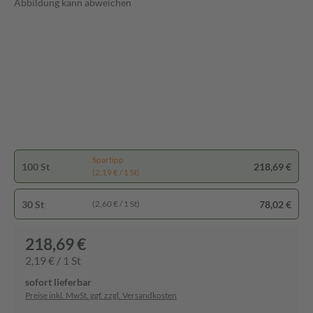
Abbildung kann abweichen
Spartipp
100 St
218,69 €
(2,19 € / 1 St)
30 St
78,02 €
(2,60 € / 1 St)
218,69 €
2,19 € / 1 St
sofort lieferbar
Preise inkl. MwSt. ggf. zzgl. Versandkosten