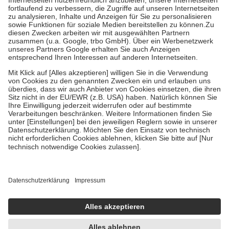
Diese Regeln gelten grundsätzlich auch für Online-Apotheken.
Bei Heilmitteln und häuslicher Krankenpflege beträgt die
Zuzahlung zehn Prozent der Kosten sowie zehn Euro je
Verordnung.
Um das Engagement der Versicherten für ihre eigene Gesundheit zu
stärken und die besondere Stellung der Familie zu unterstützen,
fallen
keine Zuzahlungen
an bei:
• Kindern und Jugendlichen bis zum vollendeten 18. Lebensjahr
mit Ausnahme der Fahrkosten
• Untersuchungen zur Vorsorge und Früherkennung, die von der
GKV getragen werden
• empfohlenen Schutzimpfungen
• Harn- und Blutteststreifen
Wir nutzen Trusted Shops als unabhängigen Dienstleister für die
Einholung von Bewertungen. Trusted Shops hat Maßnahmen
getroffen, um sicherzustellen, dass es sich um echte Bewertungen
handelt. Mehr Informationen findest du hier:
https://help.etrusted.com/hc/de/articles/4419944605341
Einige Bilder und Inhalte wurden unter Zuhilfenahme künstlicher