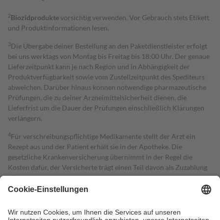
2
Biozidprodukte
vorsichtig verwenden. Vor Gebrauch stets Etikett
und Produktinformationen lesen.
3
Die Übergabe deiner Bestellung an den Paketdienstleister erfolgt
bei uns werktags von Montag bis Freitag bis 18:00 Uhr. Der genaue
Lieferzeitpunkt kann je nach Region und in Abhängigkeit der
Produktverfügbarkeit sowie vom Zustellzeitpunkt des Spediteurs
abweichen. Darüber hinaus können notwendige pharmazeutische
Prüfungen, die zu deiner Arzneimittelsicherheit dienen, die
Lieferfrist um die Dauer der Prüfungen einschließlich Klärungen
verlängern.
4
Für verschreibungspflichtige Medikamente stellt der Arzt ein
Rezept aus und der Patient erhält sie in der Apotheke. Die
gesetzliche Krankenversicherung übernimmt in der Regel die
Kosten dafür, der Versicherte trägt einen Teil davon als Zuzahlung
mit.
Grundsätzlich leisten Mitglieder Zuzahlungen in Höhe von zehn
Prozent des Abgabepreises,
mindestens
jedoch
fünf Euro
und
höchstens zehn Euro.
Es sind jedoch nie mehr als die tatsächlichen
Kosten der Leistung zu entrichten.