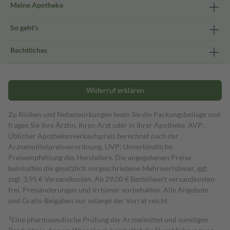
Meine Apotheke
So geht's
Rechtliches
Widerruf erklären
Zu Risiken und Nebenwirkungen lesen Sie die Packungsbeilage und
fragen Sie Ihre Ärztin, Ihren Arzt oder in Ihrer Apotheke. AVP:
Üblicher Apothekenverkaufspreis berechnet nach der
Arzneimittelpreisverordnung. UVP: Unverbindliche
Preisempfehlung des Herstellers. Die angegebenen Preise
beinhalten die gesetzlich vorgeschriebene Mehrwertsteuer, ggf.
zzgl. 3,95 € Versandkosten. Ab 29,00 € Bestell­wert versand­kosten­
frei. Preisänderungen und Irrtümer vorbehalten. Alle Angebote
und Gratis-Beigaben nur solange der Vorrat reicht.
1
Eine pharmazeutische Prüfung der Arzneimittel und sonstigen