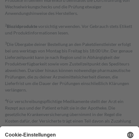
Produkte in deinem Warenkorb beinhaltet die Durchführung von
Wechselwirkungschecks und die Prüfung etwaiger
Anwendungshinweise des Herstellers.
2
Biozidprodukte
vorsichtig verwenden. Vor Gebrauch stets Etikett
und Produktinformationen lesen.
3
Die Übergabe deiner Bestellung an den Paketdienstleister erfolgt
bei uns werktags von Montag bis Freitag bis 18:00 Uhr. Der genaue
Lieferzeitpunkt kann je nach Region und in Abhängigkeit der
Produktverfügbarkeit sowie vom Zustellzeitpunkt des Spediteurs
abweichen. Darüber hinaus können notwendige pharmazeutische
Prüfungen, die zu deiner Arzneimittelsicherheit dienen, die
Lieferfrist um die Dauer der Prüfungen einschließlich Klärungen
verlängern.
4
Für verschreibungspflichtige Medikamente stellt der Arzt ein
Rezept aus und der Patient erhält sie in der Apotheke. Die
gesetzliche Krankenversicherung übernimmt in der Regel die
Kosten dafür, der Versicherte trägt einen Teil davon als Zuzahlung
mit.
Grundsätzlich leisten Mitglieder Zuzahlungen in Höhe von zehn