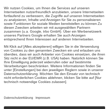
Prozent des Abgabepreises,
mindestens
jedoch
fünf Euro
und
höchstens zehn Euro.
Es sind jedoch nie mehr als die tatsächlichen
Kosten der Leistung zu entrichten.
Diese Regeln gelten grundsätzlich auch für Online-Apotheken.
Bei Heilmitteln und häuslicher Krankenpflege beträgt die
Zuzahlung zehn Prozent der Kosten sowie zehn Euro je
Verordnung.
Um das Engagement der Versicherten für ihre eigene Gesundheit zu
stärken und die besondere Stellung der Familie zu unterstützen,
fallen
keine Zuzahlungen
an bei:
• Kindern und Jugendlichen bis zum vollendeten 18. Lebensjahr
mit Ausnahme der Fahrkosten
• Untersuchungen zur Vorsorge und Früherkennung, die von der
GKV getragen werden
• empfohlenen Schutzimpfungen
• Harn- und Blutteststreifen
Wir nutzen Trusted Shops als unabhängigen Dienstleister für die
Einholung von Bewertungen. Trusted Shops hat Maßnahmen
getroffen, um sicherzustellen, dass es sich um echte Bewertungen
handelt. Mehr Informationen findest du hier:
https://help.etrusted.com/hc/de/articles/4419944605341