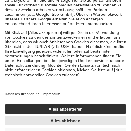
Bei Heilmitteln und häuslicher Krankenpflege beträgt die
Zuzahlung zehn Prozent der Kosten sowie zehn Euro je
Verordnung.
Um das Engagement der Versicherten für ihre eigene Gesundheit zu
stärken und die besondere Stellung der Familie zu unterstützen,
fallen
keine Zuzahlungen
an bei:
• Kindern und Jugendlichen bis zum vollendeten 18. Lebensjahr
mit Ausnahme der Fahrkosten
• Untersuchungen zur Vorsorge und Früherkennung, die von der
GKV getragen werden
• empfohlenen Schutzimpfungen
• Harn- und Blutteststreifen
Wir nutzen Trusted Shops als unabhängigen Dienstleister für die
Einholung von Bewertungen. Trusted Shops hat Maßnahmen
getroffen, um sicherzustellen, dass es sich um echte Bewertungen
handelt. Mehr Informationen findest du hier:
https://help.etrusted.com/hc/de/articles/4419944605341
Einige Bilder und Inhalte wurden unter Zuhilfenahme künstlicher
Intelligenz erstellt.