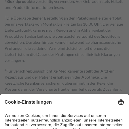
2
Biozidprodukte
vorsichtig verwenden. Vor Gebrauch stets Etikett
und Produktinformationen lesen.
3
Die Übergabe deiner Bestellung an den Paketdienstleister erfolgt
bei uns werktags von Montag bis Freitag bis 18:00 Uhr. Der genaue
Lieferzeitpunkt kann je nach Region und in Abhängigkeit der
Produktverfügbarkeit sowie vom Zustellzeitpunkt des Spediteurs
abweichen. Darüber hinaus können notwendige pharmazeutische
Prüfungen, die zu deiner Arzneimittelsicherheit dienen, die
Lieferfrist um die Dauer der Prüfungen einschließlich Klärungen
verlängern.
4
Für verschreibungspflichtige Medikamente stellt der Arzt ein
Rezept aus und der Patient erhält sie in der Apotheke. Die
gesetzliche Krankenversicherung übernimmt in der Regel die
Kosten dafür, der Versicherte trägt einen Teil davon als Zuzahlung
mit.
Grundsätzlich leisten Mitglieder Zuzahlungen in Höhe von zehn
Prozent des Abgabepreises,
mindestens
jedoch
fünf Euro
und
höchstens zehn Euro.
Es sind jedoch nie mehr als die tatsächlichen
Kosten der Leistung zu entrichten.
Diese Regeln gelten grundsätzlich auch für Online-Apotheken.