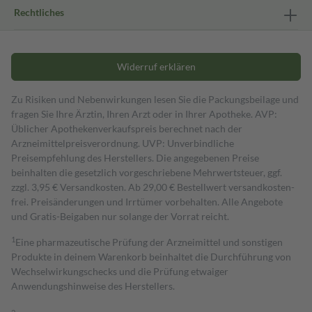
Rechtliches
Widerruf erklären
Zu Risiken und Nebenwirkungen lesen Sie die Packungsbeilage und
fragen Sie Ihre Ärztin, Ihren Arzt oder in Ihrer Apotheke. AVP:
Üblicher Apothekenverkaufspreis berechnet nach der
Arzneimittelpreisverordnung. UVP: Unverbindliche
Preisempfehlung des Herstellers. Die angegebenen Preise
beinhalten die gesetzlich vorgeschriebene Mehrwertsteuer, ggf.
zzgl. 3,95 € Versandkosten. Ab 29,00 € Bestell­wert versand­kosten­
frei. Preisänderungen und Irrtümer vorbehalten. Alle Angebote
und Gratis-Beigaben nur solange der Vorrat reicht.
1
Eine pharmazeutische Prüfung der Arzneimittel und sonstigen
Produkte in deinem Warenkorb beinhaltet die Durchführung von
Wechselwirkungschecks und die Prüfung etwaiger
Anwendungshinweise des Herstellers.