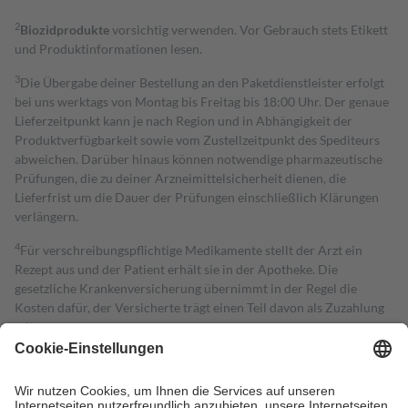
2
Biozidprodukte
vorsichtig verwenden. Vor Gebrauch stets Etikett
und Produktinformationen lesen.
3
Die Übergabe deiner Bestellung an den Paketdienstleister erfolgt
bei uns werktags von Montag bis Freitag bis 18:00 Uhr. Der genaue
Lieferzeitpunkt kann je nach Region und in Abhängigkeit der
Produktverfügbarkeit sowie vom Zustellzeitpunkt des Spediteurs
abweichen. Darüber hinaus können notwendige pharmazeutische
Prüfungen, die zu deiner Arzneimittelsicherheit dienen, die
Lieferfrist um die Dauer der Prüfungen einschließlich Klärungen
verlängern.
4
Für verschreibungspflichtige Medikamente stellt der Arzt ein
Rezept aus und der Patient erhält sie in der Apotheke. Die
gesetzliche Krankenversicherung übernimmt in der Regel die
Kosten dafür, der Versicherte trägt einen Teil davon als Zuzahlung
mit.
Grundsätzlich leisten Mitglieder Zuzahlungen in Höhe von zehn
Prozent des Abgabepreises,
mindestens
jedoch
fünf Euro
und
höchstens zehn Euro.
Es sind jedoch nie mehr als die tatsächlichen
Kosten der Leistung zu entrichten.