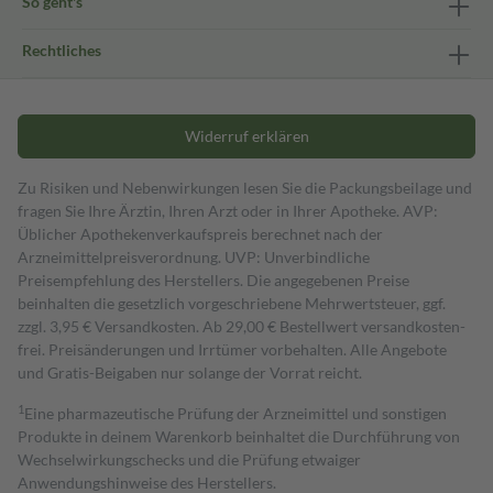
So geht's
Rechtliches
Widerruf erklären
Zu Risiken und Nebenwirkungen lesen Sie die Packungsbeilage und
fragen Sie Ihre Ärztin, Ihren Arzt oder in Ihrer Apotheke. AVP:
Üblicher Apothekenverkaufspreis berechnet nach der
Arzneimittelpreisverordnung. UVP: Unverbindliche
Preisempfehlung des Herstellers. Die angegebenen Preise
beinhalten die gesetzlich vorgeschriebene Mehrwertsteuer, ggf.
zzgl. 3,95 € Versandkosten. Ab 29,00 € Bestell­wert versand­kosten­
frei. Preisänderungen und Irrtümer vorbehalten. Alle Angebote
und Gratis-Beigaben nur solange der Vorrat reicht.
1
Eine pharmazeutische Prüfung der Arzneimittel und sonstigen
Produkte in deinem Warenkorb beinhaltet die Durchführung von
Wechselwirkungschecks und die Prüfung etwaiger
Anwendungshinweise des Herstellers.