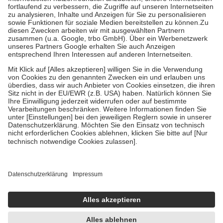
Diese Regeln gelten grundsätzlich auch für Online-Apotheken.
Bei Heilmitteln und häuslicher Krankenpflege beträgt die
Zuzahlung zehn Prozent der Kosten sowie zehn Euro je
Verordnung.
Um das Engagement der Versicherten für ihre eigene Gesundheit zu
stärken und die besondere Stellung der Familie zu unterstützen,
fallen
keine Zuzahlungen
an bei:
• Kindern und Jugendlichen bis zum vollendeten 18. Lebensjahr
mit Ausnahme der Fahrkosten
• Untersuchungen zur Vorsorge und Früherkennung, die von der
GKV getragen werden
• empfohlenen Schutzimpfungen
• Harn- und Blutteststreifen
Wir nutzen Trusted Shops als unabhängigen Dienstleister für die
Einholung von Bewertungen. Trusted Shops hat Maßnahmen
getroffen, um sicherzustellen, dass es sich um echte Bewertungen
handelt. Mehr Informationen findest du hier:
https://help.etrusted.com/hc/de/articles/4419944605341
Einige Bilder und Inhalte wurden unter Zuhilfenahme künstlicher
Intelligenz erstellt.