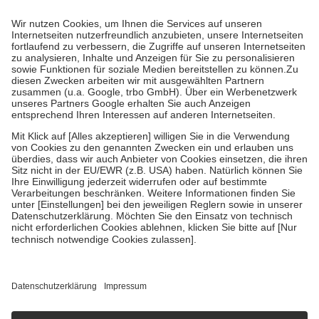
Prozent des Abgabepreises,
mindestens
jedoch
fünf Euro
und
höchstens zehn Euro.
Es sind jedoch nie mehr als die tatsächlichen
Kosten der Leistung zu entrichten.
Diese Regeln gelten grundsätzlich auch für Online-Apotheken.
Bei Heilmitteln und häuslicher Krankenpflege beträgt die
Zuzahlung zehn Prozent der Kosten sowie zehn Euro je
Verordnung.
Um das Engagement der Versicherten für ihre eigene Gesundheit zu
stärken und die besondere Stellung der Familie zu unterstützen,
fallen
keine Zuzahlungen
an bei:
• Kindern und Jugendlichen bis zum vollendeten 18. Lebensjahr
mit Ausnahme der Fahrkosten
• Untersuchungen zur Vorsorge und Früherkennung, die von der
GKV getragen werden
• empfohlenen Schutzimpfungen
• Harn- und Blutteststreifen
Wir nutzen Trusted Shops als unabhängigen Dienstleister für die
Einholung von Bewertungen. Trusted Shops hat Maßnahmen
getroffen, um sicherzustellen, dass es sich um echte Bewertungen
handelt. Mehr Informationen findest du hier:
https://help.etrusted.com/hc/de/articles/4419944605341