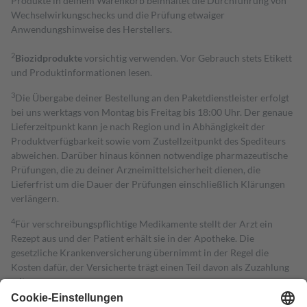
Produkte in deinem Warenkorb beinhaltet die Durchführung von
Wechselwirkungschecks und die Prüfung etwaiger
Anwendungshinweise des Herstellers.
2
Biozidprodukte
vorsichtig verwenden. Vor Gebrauch stets Etikett
und Produktinformationen lesen.
3
Die Übergabe deiner Bestellung an den Paketdienstleister erfolgt
bei uns werktags von Montag bis Freitag bis 18:00 Uhr. Der genaue
Lieferzeitpunkt kann je nach Region und in Abhängigkeit der
Produktverfügbarkeit sowie vom Zustellzeitpunkt des Spediteurs
abweichen. Darüber hinaus können notwendige pharmazeutische
Prüfungen, die zu deiner Arzneimittelsicherheit dienen, die
Lieferfrist um die Dauer der Prüfungen einschließlich Klärungen
verlängern.
4
Für verschreibungspflichtige Medikamente stellt der Arzt ein
Rezept aus und der Patient erhält sie in der Apotheke. Die
gesetzliche Krankenversicherung übernimmt in der Regel die
Kosten dafür, der Versicherte trägt einen Teil davon als Zuzahlung
mit.
Grundsätzlich leisten Mitglieder Zuzahlungen in Höhe von zehn