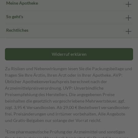
Meine Apotheke
So geht's
Rechtliches
Widerruf erklären
Zu Risiken und Nebenwirkungen lesen Sie die Packungsbeilage und
fragen Sie Ihre Ärztin, Ihren Arzt oder in Ihrer Apotheke. AVP:
Üblicher Apothekenverkaufspreis berechnet nach der
Arzneimittelpreisverordnung. UVP: Unverbindliche
Preisempfehlung des Herstellers. Die angegebenen Preise
beinhalten die gesetzlich vorgeschriebene Mehrwertsteuer, ggf.
zzgl. 3,95 € Versandkosten. Ab 29,00 € Bestell­wert versand­kosten­
frei. Preisänderungen und Irrtümer vorbehalten. Alle Angebote
und Gratis-Beigaben nur solange der Vorrat reicht.
1
Eine pharmazeutische Prüfung der Arzneimittel und sonstigen