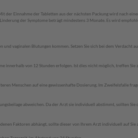
. Mit der Einnahme der Tabletten aus der nächsten Packung wird nach ei
zur Linderung der Symptome beträgt mindestens 3 Monate. Es wird empfoh
en und vaginalen Blutungen kommen. Setzen Sie sich bei dem Verdacht a
hme innerhalb von 12 Stunden erfolgen. Ist dies nicht möglich, treffen 
d älteren Menschen auf eine gewissenhafte Dosierung. Im Zweifelsfalle f
gsbeilage abweichen. Da der Arzt sie individuell abstimmt, sollten Si
denen Faktoren abhängt, sollte dieser von Ihrem Arzt individuell auf Si
ichen Tageszeit, im Abstand von 24 Stunden