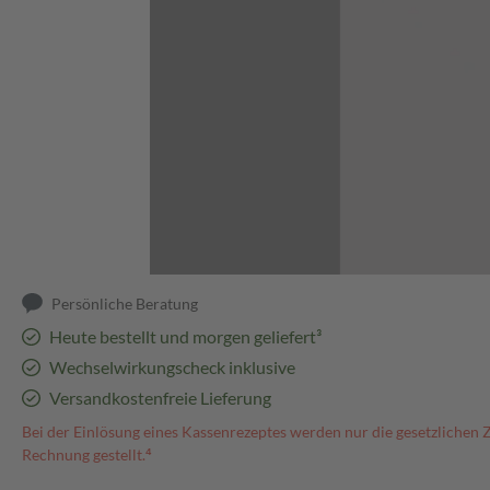
Abbildung kann abweichen
Persönliche Beratung
Heute bestellt und morgen geliefert³
Wechselwirkungscheck inklusive
Versandkostenfreie Lieferung
Bei der Einlösung eines Kassenrezeptes werden nur die gesetzlichen 
Rechnung gestellt.⁴