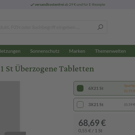
versandkostenfrei
ab 29 € und für E-Rezepte
letzungen
Sonnenschutz
Marken
Themenwelten
1 St Überzogene Tabletten
Sparti
6X21 St
(0,55 € 
3X21 St
(0,59 € 
68,69 €
0,55 € / 1 St