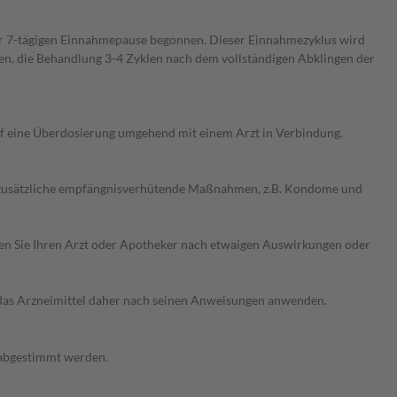
ner 7-tägigen Einnahmepause begonnen. Dieser Einnahmezyklus wird
len, die Behandlung 3-4 Zyklen nach dem vollständigen Abklingen der
uf eine Überdosierung umgehend mit einem Arzt in Verbindung.
Sie zusätzliche empfängnisverhütende Maßnahmen, z.B. Kondome und
ragen Sie Ihren Arzt oder Apotheker nach etwaigen Auswirkungen oder
e das Arzneimittel daher nach seinen Anweisungen anwenden.
e abgestimmt werden.