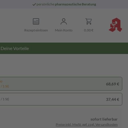
persönliche
pharmazeutische Beratung
Rezept einlösen
Mein Konto
0,00 €
Deine Vorteile
pp
68,69 €
/ 1 St)
37,44 €
/ 1 St)
sofort lieferbar
Preise inkl. MwSt. ggf. zzgl. Versandkosten