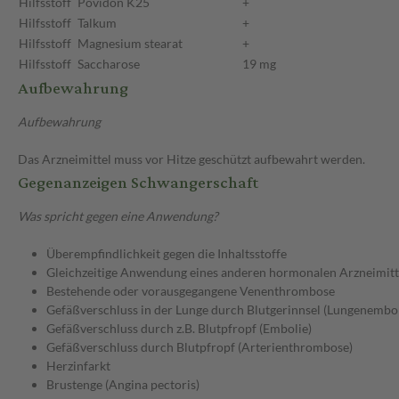
Hilfsstoff
Povidon K25
+
Hilfsstoff
Talkum
+
Hilfsstoff
Magnesium stearat
+
Hilfsstoff
Saccharose
19 mg
Aufbewahrung
Aufbewahrung
Das Arzneimittel muss vor Hitze geschützt aufbewahrt werden.
Gegenanzeigen Schwangerschaft
Was spricht gegen eine Anwendung?
Überempfindlichkeit gegen die Inhaltsstoffe
Gleichzeitige Anwendung eines anderen hormonalen Arzneimitt
Bestehende oder vorausgegangene Venenthrombose
Gefäßverschluss in der Lunge durch Blutgerinnsel (Lungenembol
Gefäßverschluss durch z.B. Blutpfropf (Embolie)
Gefäßverschluss durch Blutpfropf (Arterienthrombose)
Herzinfarkt
Brustenge (Angina pectoris)