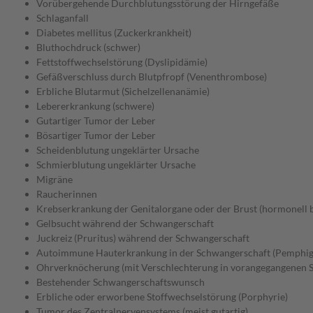
Vorübergehende Durchblutungsstörung der Hirngefäße
Schlaganfall
Diabetes mellitus (Zuckerkrankheit)
Bluthochdruck (schwer)
Fettstoffwechselstörung (Dyslipidämie)
Gefäßverschluss durch Blutpfropf (Venenthrombose)
Erbliche Blutarmut (Sichelzellenanämie)
Lebererkrankung (schwere)
Gutartiger Tumor der Leber
Bösartiger Tumor der Leber
Scheidenblutung ungeklärter Ursache
Schmierblutung ungeklärter Ursache
Migräne
Raucherinnen
Krebserkrankung der Genitalorgane oder der Brust (hormonell 
Gelbsucht während der Schwangerschaft
Juckreiz (Pruritus) während der Schwangerschaft
Autoimmune Hauterkrankung in der Schwangerschaft (Pemphigo
Ohrverknöcherung (mit Verschlechterung in vorangegangenen 
Bestehender Schwangerschaftswunsch
Erbliche oder erworbene Stoffwechselstörung (Porphyrie)
Tumor des Zentralnervensystems (meist gutartig)