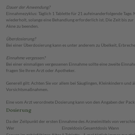
Dauer der Anwendung?
Einnahmezyklus: Täglich 1 Tablette für 21 aufeinanderfolgende Tage
wiederholt, solange eine Behandlung erforderlich ist. Die Zeit bis 
Akne zu beenden.
Überdosierung?
Bei einer Überdosierung kann es unter anderem zu Übelkeit, Erbrech
Einnahme vergessen?
Bei einer einmaligen vergessenen Einnahme sollte eine zweite Einna
fragen Sie Ihren Arzt oder Apotheker.
Generell gilt: Achten Sie vor allem bei Säuglingen, Kleinkindern un
Vorsichtsmaßnahmen.
Eine vom Arzt verordnete Dosierung kann von den Angaben der Packun
Dosierung
Da der Zeitpunkt der ersten Einnahme des Arzneimittels von verschie
Wer
Einzeldosis
Gesamtdosis
Wann
Frauen im gebärfähigen Alter
1 Tablette
1-mal täglich
immer zur gle