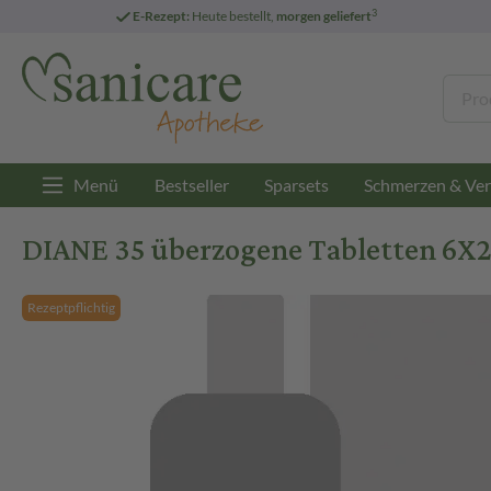
3
E-Rezept:
Heute bestellt,
morgen geliefert
Menü
Bestseller
Sparsets
Schmerzen & Ver
DIANE 35 überzogene Tabletten 6X2
Rezeptpflichtig