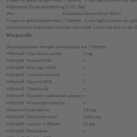
Allgemeine Dosierempfehlung (1.-21. Tag):
Wer
Einzeldosis
Gesamtdosis
Wann
Frauen im gebärfähigen Alter
1 Tablette
1-mal täglich
immer zur gle
Dosierung bei Erbrechen und/oder Durchfall: Lassen Sie sich zu der
Wirkstoffe
Die angegebenen Mengen sind bezogen auf 1 Tablette
Hilfsstoff
Cyproteron acetat
2 mg
Hilfsstoff
Povidon K90
+
Hilfsstoff
Macrogol 6000
+
Hilfsstoff
Calciumcarbonat
+
Hilfsstoff
Glycerol 85%
+
Hilfsstoff
Titandioxid
+
Hilfsstoff
Eisen(III)-oxidhydrat, schwarz
+
Hilfsstoff
Montanglycolwachs
+
entspricht
Cyproteron
1,8 mg
Hilfsstoff
Ethinylestradiol
0,035 mg
Hilfsstoff
Lactose-1-Wasser
31 mg
Hilfsstoff
Maisstärke
+