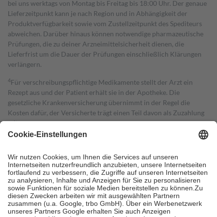
bei uns werktags von Montag bis Freitag bis 18:00 Uhr. Der genaue
Lieferzeitpunkt kann je nach Region und in Abhängigkeit der
Produktverfügbarkeit sowie vom Zustellzeitpunkt des Spediteurs
abweichen. Darüber hinaus können notwendige pharmazeutische
Prüfungen, die zu deiner Arzneimittelsicherheit dienen, die
Lieferfrist um die Dauer der Prüfungen einschließlich Klärungen
verlängern.
4
Für verschreibungspflichtige Medikamente stellt der Arzt ein
Rezept aus und der Patient erhält sie in der Apotheke. Die
gesetzliche Krankenversicherung übernimmt in der Regel die
Kosten dafür, der Versicherte trägt einen Teil davon als Zuzahlung
mit.
Grundsätzlich leisten Mitglieder Zuzahlungen in Höhe von zehn
Prozent des Abgabepreises,
mindestens
jedoch
fünf Euro
und
höchstens zehn Euro.
Es sind jedoch nie mehr als die tatsächlichen
Kosten der Leistung zu entrichten.
Diese Regeln gelten grundsätzlich auch für Online-Apotheken.
Bei Heilmitteln und häuslicher Krankenpflege beträgt die
Zuzahlung zehn Prozent der Kosten sowie zehn Euro je
Verordnung.
Um das Engagement der Versicherten für ihre eigene Gesundheit zu