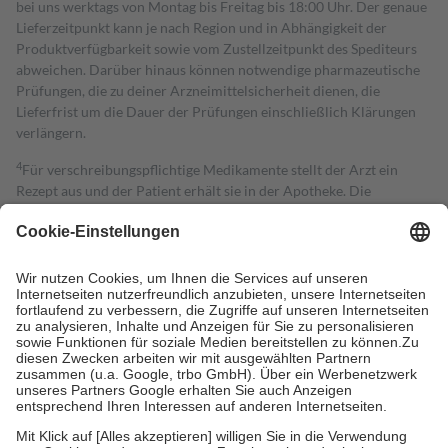
bei uns werktags von Montag bis Freitag bis 18:00 Uhr. Der genaue
Lieferzeitpunkt kann je nach Region und in Abhängigkeit der
Produktverfügbarkeit sowie vom Zustellzeitpunkt des Spediteurs
abweichen. Darüber hinaus können notwendige pharmazeutische
Prüfungen, die zu deiner Arzneimittelsicherheit dienen, die
Lieferfrist um die Dauer der Prüfungen einschließlich Klärungen
verlängern.
4
Für verschreibungspflichtige Medikamente stellt der Arzt ein
Rezept aus und der Patient erhält sie in der Apotheke. Die
gesetzliche Krankenversicherung übernimmt in der Regel die
Kosten dafür, der Versicherte trägt einen Teil davon als Zuzahlung
mit.
Grundsätzlich leisten Mitglieder Zuzahlungen in Höhe von zehn
Prozent des Abgabepreises,
mindestens
jedoch
fünf Euro
und
höchstens zehn Euro.
Es sind jedoch nie mehr als die tatsächlichen
Kosten der Leistung zu entrichten.
Diese Regeln gelten grundsätzlich auch für Online-Apotheken.
Bei Heilmitteln und häuslicher Krankenpflege beträgt die
Zuzahlung zehn Prozent der Kosten sowie zehn Euro je
Verordnung.
Um das Engagement der Versicherten für ihre eigene Gesundheit zu