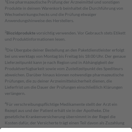
1
Eine pharmazeutische Prüfung der Arzneimittel und sonstigen
Produkte in deinem Warenkorb beinhaltet die Durchführung von
Wechselwirkungschecks und die Prüfung etwaiger
Anwendungshinweise des Herstellers.
2
Biozidprodukte
vorsichtig verwenden. Vor Gebrauch stets Etikett
und Produktinformationen lesen.
3
Die Übergabe deiner Bestellung an den Paketdienstleister erfolgt
bei uns werktags von Montag bis Freitag bis 18:00 Uhr. Der genaue
Lieferzeitpunkt kann je nach Region und in Abhängigkeit der
Produktverfügbarkeit sowie vom Zustellzeitpunkt des Spediteurs
abweichen. Darüber hinaus können notwendige pharmazeutische
Prüfungen, die zu deiner Arzneimittelsicherheit dienen, die
Lieferfrist um die Dauer der Prüfungen einschließlich Klärungen
verlängern.
4
Für verschreibungspflichtige Medikamente stellt der Arzt ein
Rezept aus und der Patient erhält sie in der Apotheke. Die
gesetzliche Krankenversicherung übernimmt in der Regel die
Kosten dafür, der Versicherte trägt einen Teil davon als Zuzahlung
mit.