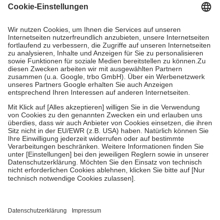
Grundsätzlich leisten Mitglieder Zuzahlungen in Höhe von zehn
Prozent des Abgabepreises,
mindestens
jedoch
fünf Euro
und
höchstens zehn Euro.
Es sind jedoch nie mehr als die tatsächlichen
Kosten der Leistung zu entrichten.
Diese Regeln gelten grundsätzlich auch für Online-Apotheken.
Bei Heilmitteln und häuslicher Krankenpflege beträgt die
Zuzahlung zehn Prozent der Kosten sowie zehn Euro je
Verordnung.
Um das Engagement der Versicherten für ihre eigene Gesundheit zu
stärken und die besondere Stellung der Familie zu unterstützen,
fallen
keine Zuzahlungen
an bei:
• Kindern und Jugendlichen bis zum vollendeten 18. Lebensjahr
mit Ausnahme der Fahrkosten
• Untersuchungen zur Vorsorge und Früherkennung, die von der
GKV getragen werden
• empfohlenen Schutzimpfungen
• Harn- und Blutteststreifen
Wir nutzen Trusted Shops als unabhängigen Dienstleister für die
Einholung von Bewertungen. Trusted Shops hat Maßnahmen
getroffen, um sicherzustellen, dass es sich um echte Bewertungen
handelt. Mehr Informationen findest du hier: