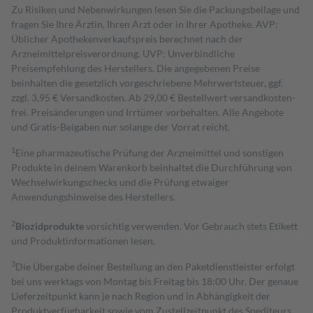
Zu Risiken und Nebenwirkungen lesen Sie die Packungsbeilage und
fragen Sie Ihre Ärztin, Ihren Arzt oder in Ihrer Apotheke. AVP:
Üblicher Apothekenverkaufspreis berechnet nach der
Arzneimittelpreisverordnung. UVP: Unverbindliche
Preisempfehlung des Herstellers. Die angegebenen Preise
beinhalten die gesetzlich vorgeschriebene Mehrwertsteuer, ggf.
zzgl. 3,95 € Versandkosten. Ab 29,00 € Bestell­wert versand­kosten­
frei. Preisänderungen und Irrtümer vorbehalten. Alle Angebote
und Gratis-Beigaben nur solange der Vorrat reicht.
1
Eine pharmazeutische Prüfung der Arzneimittel und sonstigen
Produkte in deinem Warenkorb beinhaltet die Durchführung von
Wechselwirkungschecks und die Prüfung etwaiger
Anwendungshinweise des Herstellers.
2
Biozidprodukte
vorsichtig verwenden. Vor Gebrauch stets Etikett
und Produktinformationen lesen.
3
Die Übergabe deiner Bestellung an den Paketdienstleister erfolgt
bei uns werktags von Montag bis Freitag bis 18:00 Uhr. Der genaue
Lieferzeitpunkt kann je nach Region und in Abhängigkeit der
Produktverfügbarkeit sowie vom Zustellzeitpunkt des Spediteurs