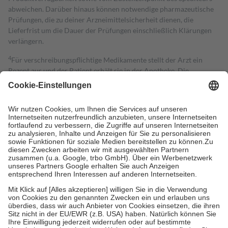
abweichen. Darüber hinaus können notwendige pharmazeutische
Prüfungen, die zu deiner Arzneimittelsicherheit dienen, die
Lieferfrist um die Dauer der Prüfungen einschließlich Klärungen
verlängern.
4
Für verschreibungspflichtige Medikamente stellt der Arzt ein
Rezept aus und der Patient erhält sie in der Apotheke. Die
gesetzliche Krankenversicherung übernimmt in der Regel die
Kosten dafür, der Versicherte trägt einen Teil davon als Zuzahlung
mit.
Grundsätzlich leisten Mitglieder Zuzahlungen in Höhe von zehn
Prozent des Abgabepreises,
mindestens
jedoch
fünf Euro
und
höchstens zehn Euro.
Es sind jedoch nie mehr als die tatsächlichen
Kosten der Leistung zu entrichten.
Diese Regeln gelten grundsätzlich auch für Online-Apotheken.
Bei Heilmitteln und häuslicher Krankenpflege beträgt die
Zuzahlung zehn Prozent der Kosten sowie zehn Euro je
Verordnung.
Um das Engagement der Versicherten für ihre eigene Gesundheit zu
stärken und die besondere Stellung der Familie zu unterstützen,
fallen
keine Zuzahlungen
an bei: